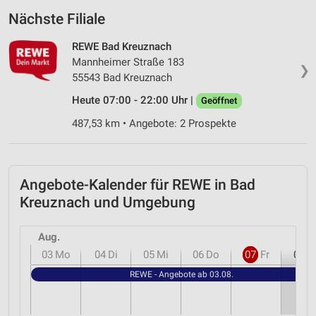
Nächste Filiale
REWE Bad Kreuznach
Mannheimer Straße 183
❯
55543 Bad Kreuznach
Heute 07:00 - 22:00 Uhr |
Geöffnet
487,53 km • Angebote: 2 Prospekte
Angebote-Kalender für REWE in Bad
Kreuznach und Umgebung
Aug.
03
Mo
04
Di
05
Mi
06
Do
07
Fr
08
S
REWE - Angebote ab 03.08.