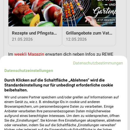
Rezepte und Pfingstangebote bei REWE!
Grillangebote zum Vatertag bei REWE!
21.05.2026
12.05.2026
Im
weekli Magazin
erwarten dich neben Infos zu REWE
auch clevere Spartipps für den Familienalltag, Ideen zur
Datenschutzbestimmungen
Haushaltsplanung und einfache Wege, dein Budget
Datenschutzeinstellungen
nachhaltig zu entlasten.
Durch Klicken auf die Schaltfläche „Ablehnen“ wird die
Standardeinstellung nur für unbedingt erforderliche cookie
beibehalten.
Wir und unsere Partner speichern und/oder greifen auf Informationen auf
einem Gerät zu, wie z. B. eindeutige IDs in cookie und anderen
Browserspeichern, um personenbezogene Daten zu verarbeiten. Einige
weekli - Prospekte & Angebote App
Anbieter verarbeiten Ihre personenbezogenen Daten möglicherweise
aufgrund eines berechtigten Interesses. Um dem zu widersprechen, öffnen
Sie die „Einstellungen“. Sie können Ihre Einstellungen akzeptieren, ablehnen
Alle REWE Angebote immer griffbereit – mit der kostenlosen
oder verwalten, indem Sie auf die Schaltfläche „Einstellungen verwalten“
weekli App für iOS & Android.
klicken oder jederzeit auf die Fingerabdruck-Schaltfläche in der linken