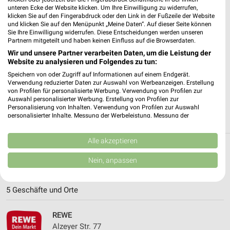
unteren Ecke der Website klicken. Um Ihre Einwilligung zu widerrufen,
klicken Sie auf den Fingerabdruck oder den Link in der Fußzeile der Website
✔
Standortgenaue Angebote
und klicken Sie auf den Menüpunkt „Meine Daten“. Auf dieser Seite können
✔
Folge deinem Lieblingshändler
Sie Ihre Einwilligung widerrufen. Diese Entscheidungen werden unseren
Partnern mitgeteilt und haben keinen Einfluss auf die Browserdaten.
✔
Push-Benachrichtigungen bei neuen Prospekten
✔
Einkaufsliste - Einkauf stressfrei planen
Wir und unsere Partner verarbeiten Daten, um die Leistung der
Website zu analysieren und Folgendes zu tun:
Speichern von oder Zugriff auf Informationen auf einem Endgerät.
JETZT LADEN UND SPAREN!
Verwendung reduzierter Daten zur Auswahl von Werbeanzeigen. Erstellung
von Profilen für personalisierte Werbung. Verwendung von Profilen zur
Auswahl personalisierter Werbung. Erstellung von Profilen zur
Personalisierung von Inhalten. Verwendung von Profilen zur Auswahl
personalisierter Inhalte. Messung der Werbeleistung. Messung der
Performance von Inhalten. Analyse von Zielgruppen durch Statistiken oder
Kombinationen von Daten aus verschiedenen Quellen. Entwicklung und
Verbesserung der Angebote. Verwendung reduzierter Daten zur Auswahl
Alle akzeptieren
von Inhalten.
Weitere REWE Geschäfte mit Angeboten in
Daten können außerhalb der Europäischen Union weitergegeben und in die
Nein, anpassen
USA gesendet werden.
und um Bad Kreuznach
Ihre Einwilligung und die cookie Richtlinie gelten ausschließlich für diese
Website/App.
5 Geschäfte und Orte
Partnerliste anzeigen (1 IAB-Anbieter)
Wir nutzen Ihre Daten für folgende Zwecke:
REWE
IAB-Verarbeitungszwecke:
Alzeyer Str. 77