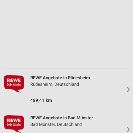
Analyse von Zielgruppen durch Statistiken oder
Kombinationen von Daten aus verschiedenen
Quellen
Entwicklung und Verbesserung der Angebote
Verwendung reduzierter Daten zur Auswahl von
Inhalten
IAB-Besonderheiten:
Verwendung genauer Standortdaten
Geräte anhand von aktiv angeforderten
Informationen identifizieren
REWE Angebote in Rüdesheim
Rüdesheim, Deutschland
Nicht-IAB-Verarbeitungszwecke:
❯
Notwendig
489,41 km
Performance
REWE Angebote in Bad Münster
Funktional
Bad Münster, Deutschland
❯
Werbung