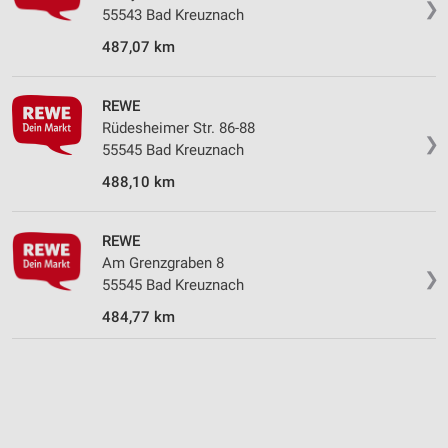
❯
55543 Bad Kreuznach
Speichern von oder Zugriff auf Informationen
auf einem Endgerät
487,07 km
Verwendung reduzierter Daten zur Auswahl von
Werbeanzeigen
REWE
Rüdesheimer Str. 86-88
Erstellung von Profilen für personalisierte
❯
55545 Bad Kreuznach
Werbung
488,10 km
Verwendung von Profilen zur Auswahl
personalisierter Werbung
REWE
Erstellung von Profilen zur Personalisierung
Am Grenzgraben 8
von Inhalten
❯
55545 Bad Kreuznach
Verwendung von Profilen zur Auswahl
484,77 km
personalisierter Inhalte
Messung der Werbeleistung
Messung der Performance von Inhalten