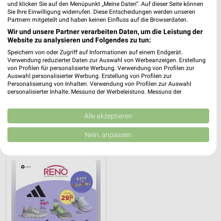
444,31 km
und klicken Sie auf den Menüpunkt „Meine Daten“. Auf dieser Seite können
Sie Ihre Einwilligung widerrufen. Diese Entscheidungen werden unseren
Partnern mitgeteilt und haben keinen Einfluss auf die Browserdaten.
SIEMES Schuhcenter
Wir und unsere Partner verarbeiten Daten, um die Leistung der
Website zu analysieren und Folgendes zu tun:
Flörsheimer Str. 1
❯
65479 Raunheim
Speichern von oder Zugriff auf Informationen auf einem Endgerät.
Verwendung reduzierter Daten zur Auswahl von Werbeanzeigen. Erstellung
444,17 km
von Profilen für personalisierte Werbung. Verwendung von Profilen zur
Auswahl personalisierter Werbung. Erstellung von Profilen zur
Personalisierung von Inhalten. Verwendung von Profilen zur Auswahl
personalisierter Inhalte. Messung der Werbeleistung. Messung der
Schuhe Angebote für Bad Kreuznach und
Performance von Inhalten. Analyse von Zielgruppen durch Statistiken oder
Kombinationen von Daten aus verschiedenen Quellen. Entwicklung und
Umgebung
Verbesserung der Angebote. Verwendung reduzierter Daten zur Auswahl
Alle akzeptieren
von Inhalten.
1 Prospekt
Daten können außerhalb der Europäischen Union weitergegeben und in die
Nein, anpassen
USA gesendet werden.
RENO
Ihre Einwilligung und die cookie Richtlinie gelten ausschließlich für diese
Website/App.
Partnerliste anzeigen (1 IAB-Anbieter)
Wir nutzen Ihre Daten für folgende Zwecke:
IAB-Verarbeitungszwecke:
Speichern von oder Zugriff auf Informationen
auf einem Endgerät