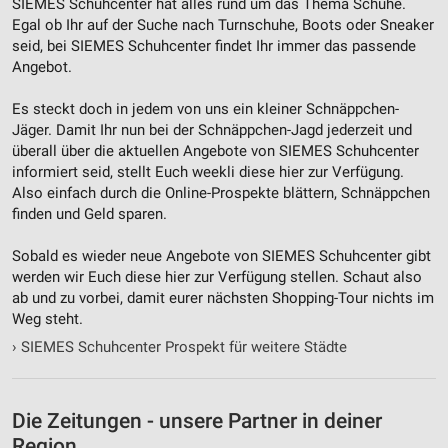
SIEMES Schuhcenter hat alles rund um das Thema Schuhe.
Egal ob Ihr auf der Suche nach Turnschuhe, Boots oder Sneaker
Entwicklung und Verbesserung der Angebote
seid, bei SIEMES Schuhcenter findet Ihr immer das passende
Angebot.
Verwendung reduzierter Daten zur Auswahl von
Inhalten
Es steckt doch in jedem von uns ein kleiner Schnäppchen-
IAB-Besonderheiten:
Jäger. Damit Ihr nun bei der Schnäppchen-Jagd jederzeit und
überall über die aktuellen Angebote von SIEMES Schuhcenter
Verwendung genauer Standortdaten
informiert seid, stellt Euch weekli diese hier zur Verfügung.
Also einfach durch die Online-Prospekte blättern, Schnäppchen
Geräte anhand von aktiv angeforderten
finden und Geld sparen.
Informationen identifizieren
Nicht-IAB-Verarbeitungszwecke:
Sobald es wieder neue Angebote von SIEMES Schuhcenter gibt
werden wir Euch diese hier zur Verfügung stellen. Schaut also
Notwendig
ab und zu vorbei, damit eurer nächsten Shopping-Tour nichts im
Weg steht.
Performance
›
SIEMES Schuhcenter Prospekt für weitere Städte
Funktional
Werbung
Die Zeitungen - unsere Partner in deiner
Region