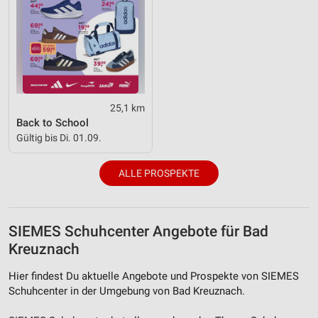
Verwendung reduzierter Daten zur Auswahl von
Werbeanzeigen
Erstellung von Profilen für personalisierte
Werbung
25,1 km
Verwendung von Profilen zur Auswahl
personalisierter Werbung
Back to School
Gültig bis Di. 01.09.
Erstellung von Profilen zur Personalisierung
von Inhalten
ALLE PROSPEKTE
Verwendung von Profilen zur Auswahl
personalisierter Inhalte
SIEMES Schuhcenter Angebote für Bad
Messung der Werbeleistung
Kreuznach
Messung der Performance von Inhalten
Hier findest Du aktuelle Angebote und Prospekte von SIEMES
Analyse von Zielgruppen durch Statistiken oder
Schuhcenter in der Umgebung von Bad Kreuznach.
Kombinationen von Daten aus verschiedenen
Quellen