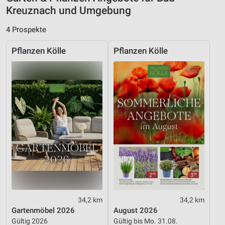
Geräte anhand von aktiv angeforderten
Kreuznach und Umgebung
Informationen identifizieren
4 Prospekte
Nicht-IAB-Verarbeitungszwecke:
Notwendig
Pflanzen Kölle
Pflanzen Kölle
Performance
Funktional
Werbung
34,2 km
34,2 km
Gartenmöbel 2026
August 2026
Gültig 2026
Gültig bis Mo. 31.08.