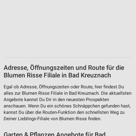
Erstellung von Profilen zur Personalisierung
von Inhalten
Verwendung von Profilen zur Auswahl
personalisierter Inhalte
Messung der Werbeleistung
Messung der Performance von Inhalten
Adresse, Öffnungszeiten und Route für die
Analyse von Zielgruppen durch Statistiken oder
Kombinationen von Daten aus verschiedenen
Blumen Risse Filiale in Bad Kreuz­nach
Quellen
Egal ob Adresse, Öffnungszeiten oder Route, hier findest Du
Entwicklung und Verbesserung der Angebote
alles zur Blumen Risse Filiale in Bad Kreuz­nach. Die aktuellsten
Angebote kannst Du Dir in den neuesten Prospekten
Verwendung reduzierter Daten zur Auswahl von
anschauen. Wenn Du ein schönes Schnäppchen gefunden hast,
Inhalten
kannst Du über die Routen-Funktion den schnellsten Weg zu
IAB-Besonderheiten:
Deiner Lieblings-Filiale von Blumen Risse finden.
Verwendung genauer Standortdaten
Garten & Pflanzen Angebote für Bad