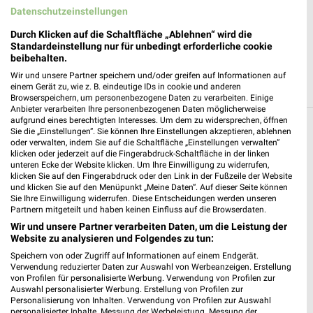
Datenschutzeinstellungen
JETZT LADEN UND SPAREN!
Durch Klicken auf die Schaltfläche „Ablehnen“ wird die
Standardeinstellung nur für unbedingt erforderliche cookie
beibehalten.
Wir und unsere Partner speichern und/oder greifen auf Informationen auf
einem Gerät zu, wie z. B. eindeutige IDs in cookie und anderen
Browserspeichern, um personenbezogene Daten zu verarbeiten. Einige
Anbieter verarbeiten Ihre personenbezogenen Daten möglicherweise
aufgrund eines berechtigten Interesses. Um dem zu widersprechen, öffnen
Filialen in der Umgebung
Sie die „Einstellungen“. Sie können Ihre Einstellungen akzeptieren, ablehnen
oder verwalten, indem Sie auf die Schaltfläche „Einstellungen verwalten“
klicken oder jederzeit auf die Fingerabdruck-Schaltfläche in der linken
3 Filialen
unteren Ecke der Website klicken. Um Ihre Einwilligung zu widerrufen,
klicken Sie auf den Fingerabdruck oder den Link in der Fußzeile der Website
und klicken Sie auf den Menüpunkt „Meine Daten“. Auf dieser Seite können
Blumen Risse Ingel­heim
Sie Ihre Einwilligung widerrufen. Diese Entscheidungen werden unseren
Nahering 14
Partnern mitgeteilt und haben keinen Einfluss auf die Browserdaten.
55218 Ingel­heim
Wir und unsere Partner verarbeiten Daten, um die Leistung der
❯
Website zu analysieren und Folgendes zu tun:
Heute 09:00 - 19:00 Uhr |
Geschlossen
Speichern von oder Zugriff auf Informationen auf einem Endgerät.
Verwendung reduzierter Daten zur Auswahl von Werbeanzeigen. Erstellung
17,30 km
von Profilen für personalisierte Werbung. Verwendung von Profilen zur
Auswahl personalisierter Werbung. Erstellung von Profilen zur
Personalisierung von Inhalten. Verwendung von Profilen zur Auswahl
Blumen Risse Raun­heim
personalisierter Inhalte. Messung der Werbeleistung. Messung der