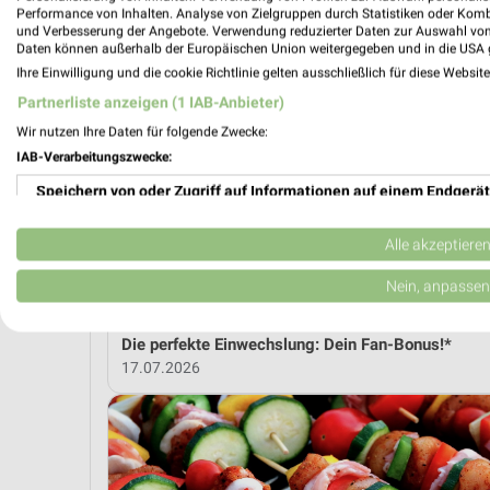
Performance von Inhalten. Analyse von Zielgruppen durch Statistiken oder Kom
und Verbesserung der Angebote. Verwendung reduzierter Daten zur Auswahl von
MEH
Daten können außerhalb der Europäischen Union weitergegeben und in die USA 
Ihre Einwilligung und die cookie Richtlinie gelten ausschließlich für diese Websit
Partnerliste anzeigen (1 IAB-Anbieter)
weekli Magazin
Wir nutzen Ihre Daten für folgende Zwecke:
IAB-Verarbeitungszwecke:
Speichern von oder Zugriff auf Informationen auf einem Endgerät
Verwendung reduzierter Daten zur Auswahl von Werbeanzeigen
Alle akzeptiere
Erstellung von Profilen für personalisierte Werbung
Nein, anpassen
Verwendung von Profilen zur Auswahl personalisierter Werbung
Die perfekte Einwechslung: Dein Fan-Bonus!*
17.07.2026
Erstellung von Profilen zur Personalisierung von Inhalten
Verwendung von Profilen zur Auswahl personalisierter Inhalte
Messung der Werbeleistung