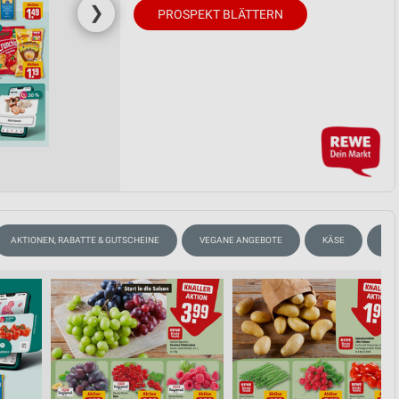
❯
PROSPEKT BLÄTTERN
AKTIONEN, RABATTE & GUTSCHEINE
VEGANE ANGEBOTE
KÄSE
KA