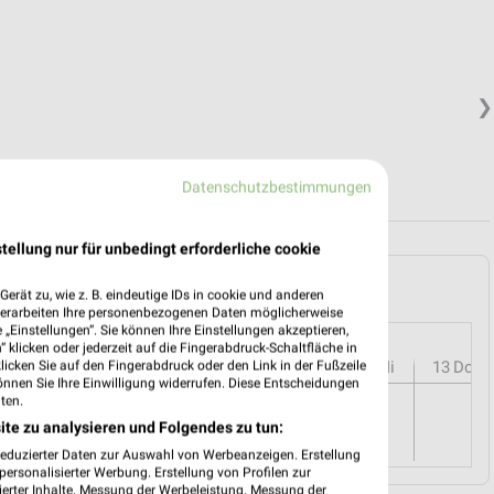
❯
Datenschutzbestimmungen
tellung nur für unbedingt erforderliche cookie
d Homburg und Umgebung
erät zu, wie z. B. eindeutige IDs in cookie und anderen
verarbeiten Ihre personenbezogenen Daten möglicherweise
„Einstellungen“. Sie können Ihre Einstellungen akzeptieren,
 klicken oder jederzeit auf die Fingerabdruck-Schaltfläche in
r
08
Sa
09
So
10
Mo
11
Di
12
Mi
13
Do
klicken Sie auf den Fingerabdruck oder den Link in der Fußzeile
önnen Sie Ihre Einwilligung widerrufen. Diese Entscheidungen
ten.
ite zu analysieren und Folgendes zu tun:
reduzierter Daten zur Auswahl von Werbeanzeigen. Erstellung
ersonalisierter Werbung. Erstellung von Profilen zur
ierter Inhalte. Messung der Werbeleistung. Messung der