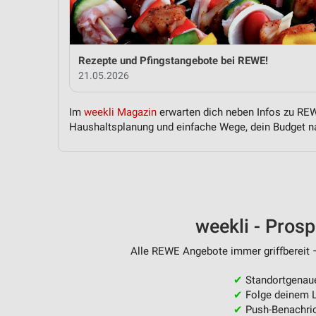
Messung der Performance von Inhalten
Analyse von Zielgruppen durch Statistiken oder Kombinationen 
Quellen
Rezepte und Pfingstangebote bei REWE!
21.05.2026
Entwicklung und Verbesserung der Angebote
Verwendung reduzierter Daten zur Auswahl von Inhalten
Im
weekli Magazin
erwarten dich neben Infos zu REWE
Haushaltsplanung und einfache Wege, dein Budget na
IAB-Besonderheiten:
Verwendung genauer Standortdaten
Geräte anhand von aktiv angeforderten Informationen identifizie
Nicht-IAB-Verarbeitungszwecke:
weekli - Pros
Notwendig
Alle REWE Angebote immer griffbereit –
Performance
✔
Standortgenau
Funktional
✔
Folge deinem L
✔
Push-Benachric
Werbung