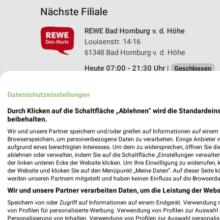
Nächste Filiale
REWE Bad Homburg v. d. Höhe
Louisenstr. 14-16
61348 Bad Homburg v. d. Höhe
Heute 07:00 - 21:30 Uhr |
Geschlossen
418,81 km • Angebote: 2 Prospekte
Datenschutzeinstellungen
Durch Klicken auf die Schaltfläche „Ablehnen“ wird die Standardeins
beibehalten.
Angebote-Kalender für REWE in Ba
Wir und unsere Partner speichern und/oder greifen auf Informationen auf einem G
Browserspeichern, um personenbezogene Daten zu verarbeiten. Einige Anbieter 
aufgrund eines berechtigten Interesses. Um dem zu widersprechen, öffnen Sie die 
Aug.
ablehnen oder verwalten, indem Sie auf die Schaltfläche „Einstellungen verwalten“
03
Mo
04
Di
05
Mi
06
Do
07
F
der linken unteren Ecke der Website klicken. Um Ihre Einwilligung zu widerrufen, 
der Website und klicken Sie auf den Menüpunkt „Meine Daten“. Auf dieser Seite k
REWE - Angebote ab 03.08.
werden unseren Partnern mitgeteilt und haben keinen Einfluss auf die Browserda
Wir und unsere Partner verarbeiten Daten, um die Leistung der Webs
Speichern von oder Zugriff auf Informationen auf einem Endgerät. Verwendung 
von Profilen für personalisierte Werbung. Verwendung von Profilen zur Auswahl p
Personalisierung von Inhalten. Verwendung von Profilen zur Auswahl personalis