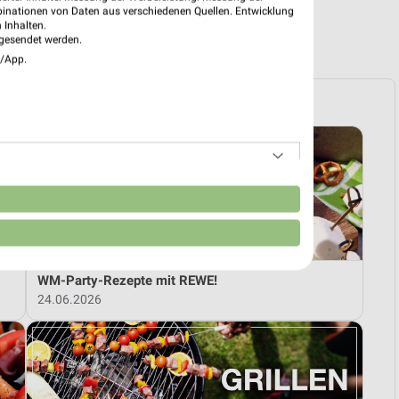
binationen von Daten aus verschiedenen Quellen. Entwicklung
 Inhalten.
R PROSPEKTE
gesendet werden.
e/App.
n
WM-Party-Rezepte mit REWE!
24.06.2026