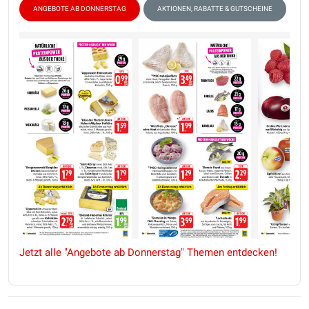
ANGEBOTE AB DONNERSTAG
AKTIONEN, RABATTE & GUTSCHEINE
W
Jetzt alle "Angebote ab Donnerstag" Themen entdecken!