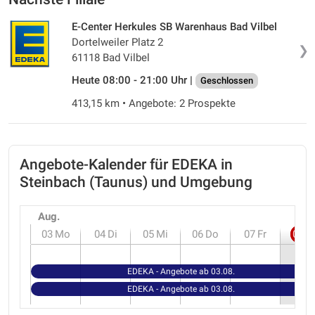
E-Center Herkules SB Warenhaus Bad Vilbel
Dortelweiler Platz 2
❯
61118 Bad Vilbel
Heute 08:00 - 21:00 Uhr |
Geschlossen
413,15 km • Angebote: 2 Prospekte
Angebote-Kalender für EDEKA in
Steinbach (Taunus) und Umgebung
Aug.
03
Mo
04
Di
05
Mi
06
Do
07
Fr
08
S
EDEKA - Angebote ab 03.08.
EDEKA - Angebote ab 03.08.