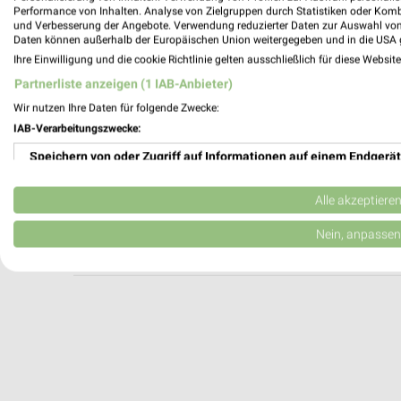
Burger King Coburg
Performance von Inhalten. Analyse von Zielgruppen durch Statistiken oder Kom
und Verbesserung der Angebote. Verwendung reduzierter Daten zur Auswahl von
Niorter Str. 2, Gewerbegebiet Lauterer H
Daten können außerhalb der Europäischen Union weitergegeben und in die USA 
96450 Coburg
Ihre Einwilligung und die cookie Richtlinie gelten ausschließlich für diese Websit
Heute 09:00 - 00:00 Uhr |
Geöffnet
Partnerliste anzeigen (1 IAB-Anbieter)
299,95 km
Wir nutzen Ihre Daten für folgende Zwecke:
IAB-Verarbeitungszwecke:
Speichern von oder Zugriff auf Informationen auf einem Endgerät
KFC Coburg
Niorter Str. 16
Verwendung reduzierter Daten zur Auswahl von Werbeanzeigen
96450 Coburg
Alle akzeptiere
Heute 11:00 - 23:00 Uhr |
Geöffnet
Erstellung von Profilen für personalisierte Werbung
Nein, anpassen
299,71 km
Verwendung von Profilen zur Auswahl personalisierter Werbung
Erstellung von Profilen zur Personalisierung von Inhalten
Verwendung von Profilen zur Auswahl personalisierter Inhalte
Messung der Werbeleistung