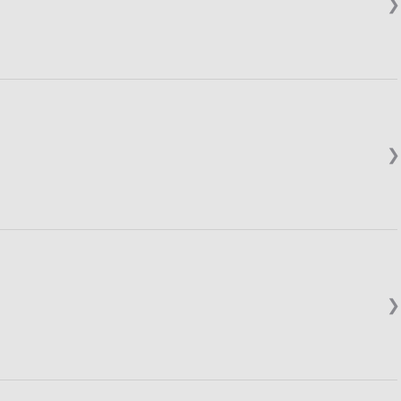
❯
❯
❯