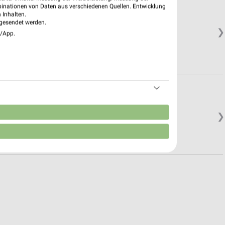
binationen von Daten aus verschiedenen Quellen. Entwicklung
 Inhalten.
öhe
gesendet werden.
❯
e/App.
n
❯