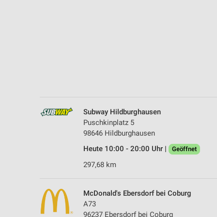
Messung der Performance von Inhalten
Analyse von Zielgruppen durch Statistiken oder Kombinationen 
Quellen
Entwicklung und Verbesserung der Angebote
Verwendung reduzierter Daten zur Auswahl von Inhalten
IAB-Besonderheiten:
Verwendung genauer Standortdaten
Subway Hildburghausen
Puschkinplatz 5
Geräte anhand von aktiv angeforderten Informationen identifizie
98646 Hildburghausen
Nicht-IAB-Verarbeitungszwecke:
Heute 10:00 - 20:00 Uhr |
Geöffnet
Notwendig
297,68 km
Performance
McDonald's Ebersdorf bei Coburg
Funktional
A73
96237 Ebersdorf bei Coburg
Werbung