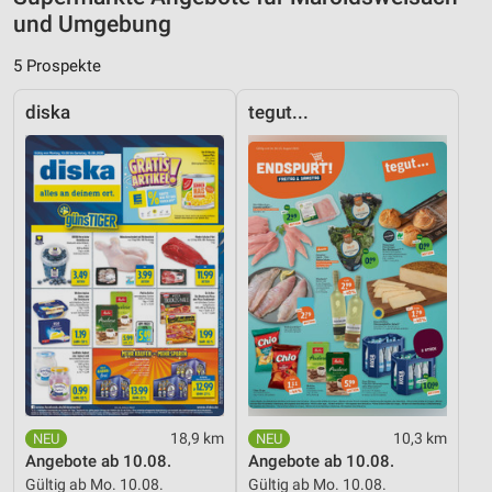
und Umgebung
Entwicklung und Verbesserung der Angebote
5 Prospekte
Verwendung reduzierter Daten zur Auswahl von
Inhalten
diska
tegut...
IAB-Besonderheiten:
Verwendung genauer Standortdaten
Geräte anhand von aktiv angeforderten
Informationen identifizieren
Nicht-IAB-Verarbeitungszwecke:
Notwendig
Performance
Funktional
18,9 km
10,3 km
Werbung
Angebote ab 10.08.
Angebote ab 10.08.
Gültig ab Mo. 10.08.
Gültig ab Mo. 10.08.