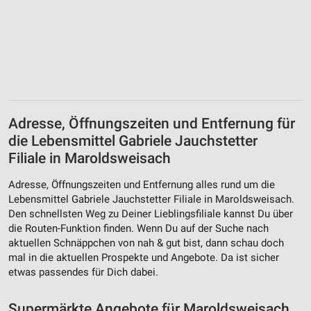
Verwendung reduzierter Daten zur Auswahl von
Werbeanzeigen
Erstellung von Profilen für personalisierte
Werbung
Verwendung von Profilen zur Auswahl
personalisierter Werbung
Adresse, Öffnungszeiten und Entfernung für
die Lebensmittel Gabriele Jauchstetter
Erstellung von Profilen zur Personalisierung
Filiale in Maroldsweisach
von Inhalten
Adresse, Öffnungszeiten und Entfernung alles rund um die
Verwendung von Profilen zur Auswahl
Lebensmittel Gabriele Jauchstetter Filiale in Maroldsweisach.
personalisierter Inhalte
Den schnellsten Weg zu Deiner Lieblingsfiliale kannst Du über
die Routen-Funktion finden. Wenn Du auf der Suche nach
Messung der Werbeleistung
aktuellen Schnäppchen von nah & gut bist, dann schau doch
mal in die aktuellen Prospekte und Angebote. Da ist sicher
Messung der Performance von Inhalten
etwas passendes für Dich dabei.
Analyse von Zielgruppen durch Statistiken oder
Kombinationen von Daten aus verschiedenen
Supermärkte Angebote für Maroldsweisach
Quellen