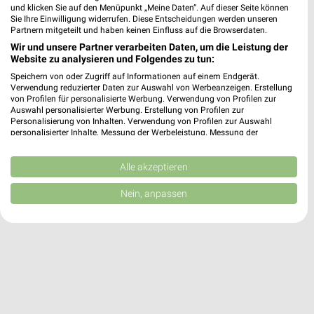
❯
und klicken Sie auf den Menüpunkt „Meine Daten“. Auf dieser Seite können
Heute
Sie Ihre Einwilligung widerrufen. Diese Entscheidungen werden unseren
geschlossen
Partnern mitgeteilt und haben keinen Einfluss auf die Browserdaten.
14,56 km • Angebote: 1 Prospekt
Wir und unsere Partner verarbeiten Daten, um die Leistung der
Website zu analysieren und Folgendes zu tun:
Speichern von oder Zugriff auf Informationen auf einem Endgerät.
Landmetzgerei Römhild eG
Verwendung reduzierter Daten zur Auswahl von Werbeanzeigen. Erstellung
Römhilder Steinweg 30
von Profilen für personalisierte Werbung. Verwendung von Profilen zur
Auswahl personalisierter Werbung. Erstellung von Profilen zur
98630 Römhild
❯
Personalisierung von Inhalten. Verwendung von Profilen zur Auswahl
personalisierter Inhalte. Messung der Werbeleistung. Messung der
Heute
geschlossen
Performance von Inhalten. Analyse von Zielgruppen durch Statistiken oder
Kombinationen von Daten aus verschiedenen Quellen. Entwicklung und
23,60 km
Verbesserung der Angebote. Verwendung reduzierter Daten zur Auswahl
Alle akzeptieren
von Inhalten.
Daten können außerhalb der Europäischen Union weitergegeben und in die
Nein, anpassen
USA gesendet werden.
Ihre Einwilligung und die cookie Richtlinie gelten ausschließlich für diese
Website/App.
Partnerliste anzeigen (1 IAB-Anbieter)
Wir nutzen Ihre Daten für folgende Zwecke:
IAB-Verarbeitungszwecke:
Speichern von oder Zugriff auf Informationen
auf einem Endgerät