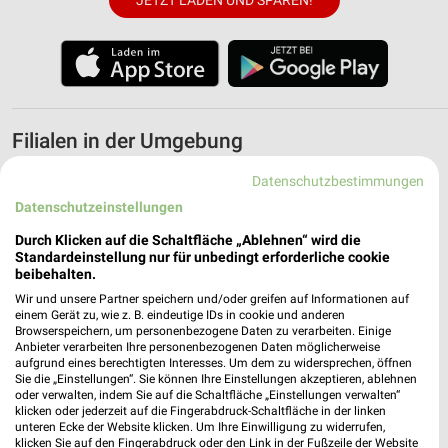
JETZT LADEN UND SPAREN!
Filialen in der Umgebung
Datenschutzbestimmungen
3 Filialen
Datenschutzeinstellungen
nah & gut Müller Burgpreppach
Durch Klicken auf die Schaltfläche „Ablehnen“ wird die
Hauptstraße 104 A
Standardeinstellung nur für unbedingt erforderliche cookie
beibehalten.
97496 Burgpreppach
❯
Wir und unsere Partner speichern und/oder greifen auf Informationen auf
Heute
geschlossen
einem Gerät zu, wie z. B. eindeutige IDs in cookie und anderen
Browserspeichern, um personenbezogene Daten zu verarbeiten. Einige
6,23 km
Anbieter verarbeiten Ihre personenbezogenen Daten möglicherweise
aufgrund eines berechtigten Interesses. Um dem zu widersprechen, öffnen
Sie die „Einstellungen“. Sie können Ihre Einstellungen akzeptieren, ablehnen
oder verwalten, indem Sie auf die Schaltfläche „Einstellungen verwalten“
Pfaab Königsberg
klicken oder jederzeit auf die Fingerabdruck-Schaltfläche in der linken
Römershofer Weg 1
unteren Ecke der Website klicken. Um Ihre Einwilligung zu widerrufen,
97486 Königsberg
klicken Sie auf den Fingerabdruck oder den Link in der Fußzeile der Website