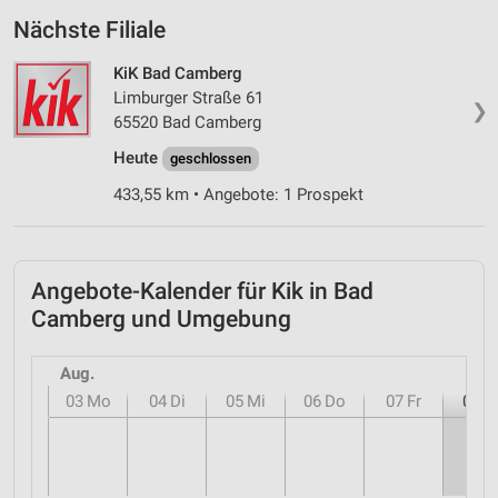
Nächste Filiale
KiK Bad Camberg
Limburger Straße 61
❯
65520 Bad Camberg
Heute
geschlossen
433,55 km • Angebote: 1 Prospekt
Angebote-Kalender für Kik in Bad
Camberg und Umgebung
Aug.
03
Mo
04
Di
05
Mi
06
Do
07
Fr
08
S