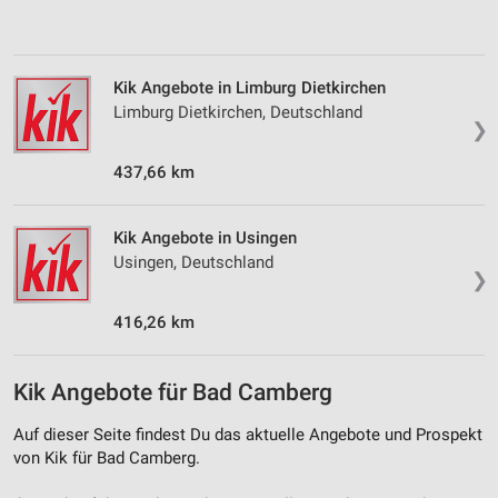
Verwendung von Profilen zur Auswahl
personalisierter Inhalte
Kik Angebote in Limburg Dietkirchen
Messung der Werbeleistung
Limburg Dietkirchen, Deutschland
❯
Messung der Performance von Inhalten
437,66 km
Analyse von Zielgruppen durch Statistiken oder
Kombinationen von Daten aus verschiedenen
Quellen
Kik Angebote in Usingen
Usingen, Deutschland
❯
Entwicklung und Verbesserung der Angebote
416,26 km
Verwendung reduzierter Daten zur Auswahl von
Inhalten
IAB-Besonderheiten:
Kik Angebote für Bad Camberg
Verwendung genauer Standortdaten
Auf dieser Seite findest Du das aktuelle Angebote und Prospekt
von Kik für Bad Camberg.
Geräte anhand von aktiv angeforderten
Informationen identifizieren