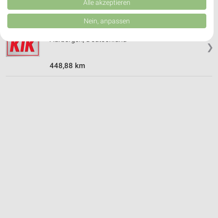
Verbesserung der Angebote. Verwendung reduzierter Daten zur Auswahl
Alle akzeptieren
von Inhalten.
Daten können außerhalb der Europäischen Union weitergegeben und in die
Nein, anpassen
USA gesendet werden.
Kik Angebote in Aarbergen
Ihre Einwilligung und die cookie Richtlinie gelten ausschließlich für diese
Aarbergen, Deutschland
Website/App.
❯
Partnerliste anzeigen (1 IAB-Anbieter)
448,88 km
Wir nutzen Ihre Daten für folgende Zwecke:
IAB-Verarbeitungszwecke:
Speichern von oder Zugriff auf Informationen
auf einem Endgerät
Verwendung reduzierter Daten zur Auswahl von
Werbeanzeigen
Erstellung von Profilen für personalisierte
Werbung
Verwendung von Profilen zur Auswahl
personalisierter Werbung
Erstellung von Profilen zur Personalisierung
von Inhalten