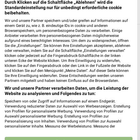
Durch Klicken auf die Schaltfläche „Ablehnen“ wird die
Standardeinstellung nur für unbedingt erforderliche cookie
beibehalten.
Wir und unsere Partner speichern und/oder greifen auf Informationen auf
einem Gerät zu, wie z. B. eindeutige IDs in cookie und anderen
Browserspeichern, um personenbezogene Daten zu verarbeiten. Einige
Anbieter verarbeiten Ihre personenbezogenen Daten möglicherweise
Weitere Kik Geschäfte mit Angeboten in und
aufgrund eines berechtigten Interesses. Um dem zu widersprechen, öffnen
um Bad Camberg
Sie die „Einstellungen“. Sie können Ihre Einstellungen akzeptieren, ablehnen
oder verwalten, indem Sie auf die Schaltfläche „Einstellungen verwalten“
klicken oder jederzeit auf die Fingerabdruck-Schaltfläche in der linken
5 Geschäfte und Orte
unteren Ecke der Website klicken. Um Ihre Einwilligung zu widerrufen,
klicken Sie auf den Fingerabdruck oder den Link in der Fußzeile der Website
und klicken Sie auf den Menüpunkt „Meine Daten“. Auf dieser Seite können
Kik Angebote in Idstein Mitte
Sie Ihre Einwilligung widerrufen. Diese Entscheidungen werden unseren
Idstein Mitte, Deutschland
Partnern mitgeteilt und haben keinen Einfluss auf die Browserdaten.
❯
Wir und unsere Partner verarbeiten Daten, um die Leistung der
Website zu analysieren und Folgendes zu tun:
439,13 km
Speichern von oder Zugriff auf Informationen auf einem Endgerät.
Verwendung reduzierter Daten zur Auswahl von Werbeanzeigen. Erstellung
von Profilen für personalisierte Werbung. Verwendung von Profilen zur
Kik Angebote in Schmitten Niederreifenberg
Auswahl personalisierter Werbung. Erstellung von Profilen zur
Personalisierung von Inhalten. Verwendung von Profilen zur Auswahl
Schmitten Niederreifenberg, Deutschland
personalisierter Inhalte. Messung der Werbeleistung. Messung der
❯
Performance von Inhalten. Analyse von Zielgruppen durch Statistiken oder
Kombinationen von Daten aus verschiedenen Quellen. Entwicklung und
428,07 km