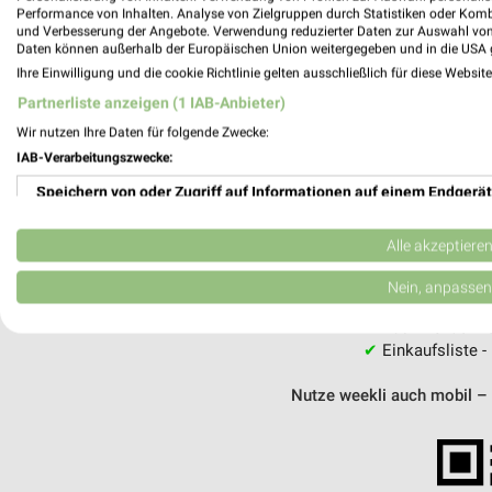
Performance von Inhalten. Analyse von Zielgruppen durch Statistiken oder Kom
und Verbesserung der Angebote. Verwendung reduzierter Daten zur Auswahl von
MEH
Daten können außerhalb der Europäischen Union weitergegeben und in die USA 
Ihre Einwilligung und die cookie Richtlinie gelten ausschließlich für diese Websit
Partnerliste anzeigen (1 IAB-Anbieter)
Wir nutzen Ihre Daten für folgende Zwecke:
IAB-Verarbeitungszwecke:
weekli - Pros
Speichern von oder Zugriff auf Informationen auf einem Endgerät
Alle HIT Angebote immer griffbereit –
Verwendung reduzierter Daten zur Auswahl von Werbeanzeigen
Alle akzeptiere
✔
Standortgenau
Erstellung von Profilen für personalisierte Werbung
Nein, anpassen
✔
Folge deinem L
✔
Push-Benachric
Verwendung von Profilen zur Auswahl personalisierter Werbung
✔
Einkaufsliste -
Erstellung von Profilen zur Personalisierung von Inhalten
Nutze weekli auch mobil –
Verwendung von Profilen zur Auswahl personalisierter Inhalte
Messung der Werbeleistung