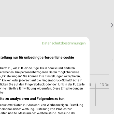
❯
Datenschutzbestimmungen
tellung nur für unbedingt erforderliche cookie
n und Umgebung
erät zu, wie z. B. eindeutige IDs in cookie und anderen
verarbeiten Ihre personenbezogenen Daten möglicherweise
„Einstellungen“. Sie können Ihre Einstellungen akzeptieren,
 klicken oder jederzeit auf die Fingerabdruck-Schaltfläche in
r
08
Sa
09
So
10
Mo
11
Di
12
Mi
13
Do
klicken Sie auf den Fingerabdruck oder den Link in der Fußzeile
önnen Sie Ihre Einwilligung widerrufen. Diese Entscheidungen
ten.
ite zu analysieren und Folgendes zu tun:
reduzierter Daten zur Auswahl von Werbeanzeigen. Erstellung
ersonalisierter Werbung. Erstellung von Profilen zur
ierter Inhalte. Messung der Werbeleistung. Messung der