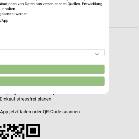
binationen von Daten aus verschiedenen Quellen. Entwicklung
 Inhalten.
R PROSPEKTE
gesendet werden.
e/App.
pekte & Angebote App
 mit der kostenlosen weekli App für iOS & Android.
n
e Angebote
ieblingshändler
htigungen bei neuen Prospekten
 Einkauf stressfrei planen
 App jetzt laden oder QR-Code scannen.