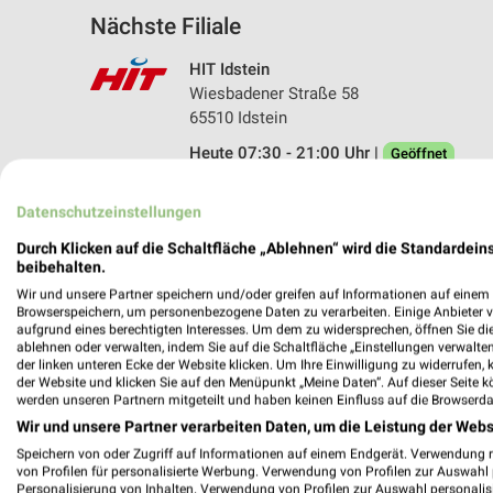
Nächste Filiale
HIT Idstein
Wiesbadener Straße 58
65510 Idstein
Heute 07:30 - 21:00 Uhr |
Geöffnet
439,13 km • Angebote: 1 Prospekt
Datenschutzeinstellungen
Durch Klicken auf die Schaltfläche „Ablehnen“ wird die Standardeins
beibehalten.
Angebote-Kalender für HIT in Idstei
Wir und unsere Partner speichern und/oder greifen auf Informationen auf einem G
Browserspeichern, um personenbezogene Daten zu verarbeiten. Einige Anbieter 
aufgrund eines berechtigten Interesses. Um dem zu widersprechen, öffnen Sie die 
Aug.
ablehnen oder verwalten, indem Sie auf die Schaltfläche „Einstellungen verwalten“
03
Mo
04
Di
05
Mi
06
Do
07
F
der linken unteren Ecke der Website klicken. Um Ihre Einwilligung zu widerrufen, 
der Website und klicken Sie auf den Menüpunkt „Meine Daten“. Auf dieser Seite k
HIT - Angebote ab 03.08.
werden unseren Partnern mitgeteilt und haben keinen Einfluss auf die Browserda
Wir und unsere Partner verarbeiten Daten, um die Leistung der Webs
Speichern von oder Zugriff auf Informationen auf einem Endgerät. Verwendung 
von Profilen für personalisierte Werbung. Verwendung von Profilen zur Auswahl p
Personalisierung von Inhalten. Verwendung von Profilen zur Auswahl personalis