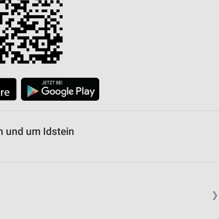
von Daten aus verschiedenen
ren
n und um Idstein
❯