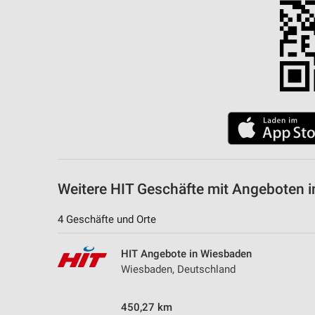
Messung der Performance von Inhalten
Analyse von Zielgruppen durch Statistiken oder Kombinationen 
Quellen
Entwicklung und Verbesserung der Angebote
Verwendung reduzierter Daten zur Auswahl von Inhalten
IAB-Besonderheiten:
Verwendung genauer Standortdaten
Geräte anhand von aktiv angeforderten Informationen identifizie
Weitere HIT Geschäfte mit Angeboten i
Nicht-IAB-Verarbeitungszwecke:
4 Geschäfte und Orte
Notwendig
HIT Angebote in Wiesbaden
Performance
Wiesbaden, Deutschland
Funktional
450,27 km
Werbung