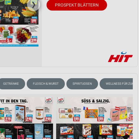
❯
PROSPEKT BLÄTTERN
GETRÄNKE
FLEISCH & WURST
SPIRITUOSEN
WELLNESS FÜR ZUHAU