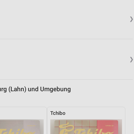
von Daten aus verschiedenen
❯
❯
ren
urg (Lahn) und Umgebung
Tchibo