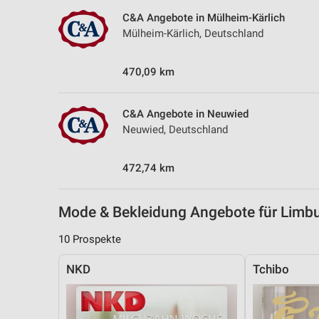
Messung der Performance von Inhalten
C&A Angebote in Mülheim-Kärlich
Mülheim-Kärlich, Deutschland
Analyse von Zielgruppen durch Statistiken oder Kombinationen 
Quellen
470,09 km
Entwicklung und Verbesserung der Angebote
Verwendung reduzierter Daten zur Auswahl von Inhalten
C&A Angebote in Neuwied
Neuwied, Deutschland
IAB-Besonderheiten:
Verwendung genauer Standortdaten
472,74 km
Geräte anhand von aktiv angeforderten Informationen identifizie
Nicht-IAB-Verarbeitungszwecke:
Mode & Bekleidung Angebote für Limb
Notwendig
10 Prospekte
Performance
NKD
Tchibo
Funktional
Werbung