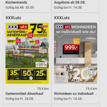
Küchentrends
Angebote ab 08.08.
Speichern von oder Zugriff auf Informationen
Gültig bis Mi. 30.09.
Gültig bis Fr. 14.08.
auf einem Endgerät
XXXLutz
XXXLutz
Verwendung reduzierter Daten zur Auswahl von
Werbeanzeigen
Erstellung von Profilen für personalisierte
Werbung
Verwendung von Profilen zur Auswahl
personalisierter Werbung
Erstellung von Profilen zur Personalisierung
von Inhalten
Verwendung von Profilen zur Auswahl
personalisierter Inhalte
19,4 km
19,4 km
Messung der Werbeleistung
Gartenmöbel-Abverkauf
Wohnideen so individuell wie du!
Gültig bis Fr. 28.08.
Gültig bis Fr. 14.08.
Messung der Performance von Inhalten