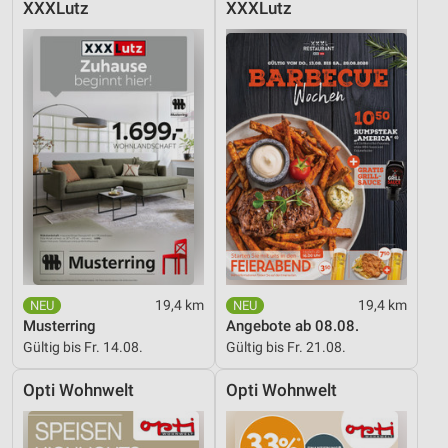
XXXLutz
XXXLutz
Analyse von Zielgruppen durch Statistiken oder
Kombinationen von Daten aus verschiedenen
Quellen
Entwicklung und Verbesserung der Angebote
Verwendung reduzierter Daten zur Auswahl von
Inhalten
IAB-Besonderheiten:
Verwendung genauer Standortdaten
Geräte anhand von aktiv angeforderten
Informationen identifizieren
Nicht-IAB-Verarbeitungszwecke:
19,4 km
19,4 km
Musterring
Angebote ab 08.08.
Notwendig
Gültig bis Fr. 14.08.
Gültig bis Fr. 21.08.
Performance
Opti Wohnwelt
Opti Wohnwelt
Funktional