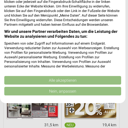
klicken oder jederzeit auf die Fingerabdruck-Schaltfläche in der linken
unteren Ecke der Website klicken. Um Ihre Einwilligung zu widerrufen,
klicken Sie auf den Fingerabdruck oder den Link in der Fußzeile der Website
19,4 km
19,4 km
und klicken Sie auf den Menüpunkt „Meine Daten“. Auf dieser Seite können
Sie Ihre Einwilligung widerrufen. Diese Entscheidungen werden unseren
Büro Spezial
Küchen Preishits!
Partnern mitgeteilt und haben keinen Einfluss auf die Browserdaten.
Gültig bis Fr. 14.08.
Gültig bis Fr. 21.08.
Wir und unsere Partner verarbeiten Daten, um die Leistung der
Website zu analysieren und Folgendes zu tun:
Opti Wohnwelt
XXXLutz
Speichern von oder Zugriff auf Informationen auf einem Endgerät.
Verwendung reduzierter Daten zur Auswahl von Werbeanzeigen. Erstellung
von Profilen für personalisierte Werbung. Verwendung von Profilen zur
Auswahl personalisierter Werbung. Erstellung von Profilen zur
Personalisierung von Inhalten. Verwendung von Profilen zur Auswahl
personalisierter Inhalte. Messung der Werbeleistung. Messung der
Performance von Inhalten. Analyse von Zielgruppen durch Statistiken oder
Kombinationen von Daten aus verschiedenen Quellen. Entwicklung und
Verbesserung der Angebote. Verwendung reduzierter Daten zur Auswahl
Alle akzeptieren
von Inhalten.
Daten können außerhalb der Europäischen Union weitergegeben und in die
Nein, anpassen
USA gesendet werden.
Ihre Einwilligung und die cookie Richtlinie gelten ausschließlich für diese
Website/App.
Partnerliste anzeigen (1 IAB-Anbieter)
Wir nutzen Ihre Daten für folgende Zwecke:
31,5 km
19,4 km
IAB-Verarbeitungszwecke: