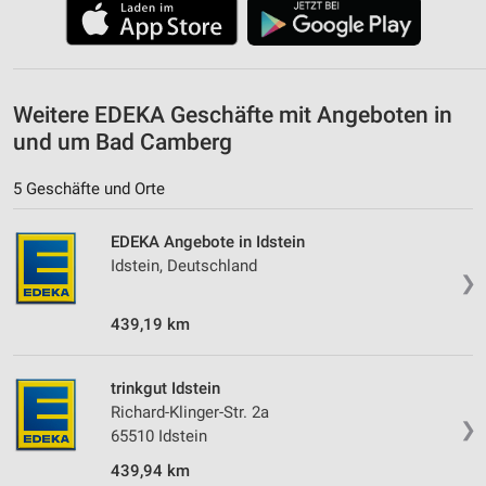
auf einem Endgerät
Verwendung reduzierter Daten zur Auswahl von
Werbeanzeigen
Weitere EDEKA Geschäfte mit Angeboten in
Erstellung von Profilen für personalisierte
und um Bad Camberg
Werbung
Verwendung von Profilen zur Auswahl
5 Geschäfte und Orte
personalisierter Werbung
EDEKA Angebote in Idstein
Erstellung von Profilen zur Personalisierung
Idstein, Deutschland
von Inhalten
❯
Verwendung von Profilen zur Auswahl
439,19 km
personalisierter Inhalte
Messung der Werbeleistung
trinkgut Idstein
Richard-Klinger-Str. 2a
Messung der Performance von Inhalten
❯
65510 Idstein
Analyse von Zielgruppen durch Statistiken oder
439,94 km
Kombinationen von Daten aus verschiedenen