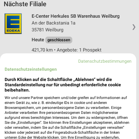
Nächste Filiale
E-Center Herkules SB Warenhaus Weilburg
An der Backstania 1a
❯
35781 Weilburg
Heute
geschlossen
421,70 km • Angebote: 1 Prospekt
Datenschutzbestimmungen
Datenschutzeinstellungen
Angebote-Kalender für EDEKA in Bad
Durch Klicken auf die Schaltfläche „Ablehnen“ wird die
Camberg und Umgebung
Standardeinstellung nur für unbedingt erforderliche cookie
beibehalten.
Wir und unsere Partner speichern und/oder greifen auf Informationen auf
Aug.
einem Gerät zu, wie z. B. eindeutige IDs in cookie und anderen
03
Mo
04
Di
05
Mi
06
Do
07
Fr
08
S
Browserspeichern, um personenbezogene Daten zu verarbeiten. Einige
Anbieter verarbeiten Ihre personenbezogenen Daten möglicherweise
aufgrund eines berechtigten Interesses. Um dem zu widersprechen, öffnen
Sie die „Einstellungen“. Sie können Ihre Einstellungen akzeptieren, ablehnen
oder verwalten, indem Sie auf die Schaltfläche „Einstellungen verwalten“
klicken oder jederzeit auf die Fingerabdruck-Schaltfläche in der linken
unteren Ecke der Website klicken. Um Ihre Einwilligung zu widerrufen,