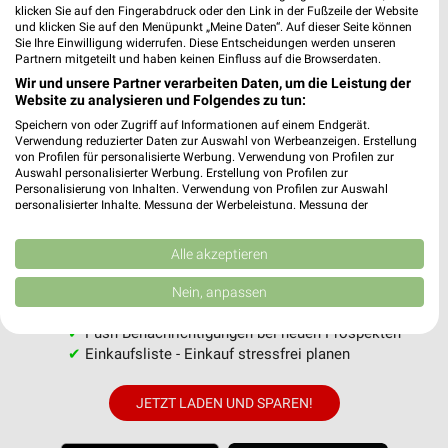
klicken Sie auf den Fingerabdruck oder den Link in der Fußzeile der Website
und klicken Sie auf den Menüpunkt „Meine Daten“. Auf dieser Seite können
Sie Ihre Einwilligung widerrufen. Diese Entscheidungen werden unseren
MEHR PROSPEKTE
Partnern mitgeteilt und haben keinen Einfluss auf die Browserdaten.
Wir und unsere Partner verarbeiten Daten, um die Leistung der
Website zu analysieren und Folgendes zu tun:
Speichern von oder Zugriff auf Informationen auf einem Endgerät.
Verwendung reduzierter Daten zur Auswahl von Werbeanzeigen. Erstellung
von Profilen für personalisierte Werbung. Verwendung von Profilen zur
Auswahl personalisierter Werbung. Erstellung von Profilen zur
weekli - Prospekte & Angebote App
Personalisierung von Inhalten. Verwendung von Profilen zur Auswahl
personalisierter Inhalte. Messung der Werbeleistung. Messung der
Performance von Inhalten. Analyse von Zielgruppen durch Statistiken oder
Alle EDEKA Angebote immer griffbereit – mit der kostenlosen
Kombinationen von Daten aus verschiedenen Quellen. Entwicklung und
weekli App für iOS & Android.
Verbesserung der Angebote. Verwendung reduzierter Daten zur Auswahl
Alle akzeptieren
von Inhalten.
Daten können außerhalb der Europäischen Union weitergegeben und in die
✔
Standortgenaue Angebote
Nein, anpassen
USA gesendet werden.
✔
Folge deinem Lieblingshändler
Ihre Einwilligung und die cookie Richtlinie gelten ausschließlich für diese
✔
Push-Benachrichtigungen bei neuen Prospekten
Website/App.
✔
Einkaufsliste - Einkauf stressfrei planen
Partnerliste anzeigen (1 IAB-Anbieter)
Wir nutzen Ihre Daten für folgende Zwecke:
JETZT LADEN UND SPAREN!
IAB-Verarbeitungszwecke:
Speichern von oder Zugriff auf Informationen