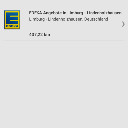
Quellen
EDEKA Angebote in Limburg - Lindenholzhausen
Entwicklung und Verbesserung der Angebote
Limburg - Lindenholzhausen, Deutschland
❯
Verwendung reduzierter Daten zur Auswahl von
Inhalten
437,22 km
IAB-Besonderheiten:
Verwendung genauer Standortdaten
Geräte anhand von aktiv angeforderten
Informationen identifizieren
Nicht-IAB-Verarbeitungszwecke:
Notwendig
Performance
Funktional
Werbung