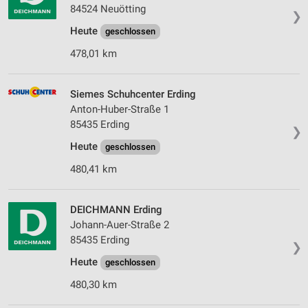
84524 Neuötting
❯
Erstellung von Profilen zur Personalisierung
von Inhalten
Heute
geschlossen
478,01 km
Verwendung von Profilen zur Auswahl
personalisierter Inhalte
Siemes Schuhcenter Erding
Messung der Werbeleistung
Anton-Huber-Straße 1
Messung der Performance von Inhalten
85435 Erding
❯
Heute
geschlossen
Analyse von Zielgruppen durch Statistiken oder
Kombinationen von Daten aus verschiedenen
480,41 km
Quellen
Entwicklung und Verbesserung der Angebote
DEICHMANN Erding
Johann-Auer-Straße 2
Verwendung reduzierter Daten zur Auswahl von
85435 Erding
Inhalten
❯
Heute
geschlossen
IAB-Besonderheiten:
480,30 km
Verwendung genauer Standortdaten