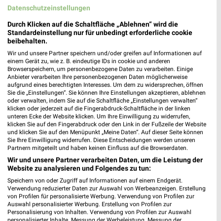
Datenschutzeinstellungen
DEICHMANN Taufkirchen
Landshuter Straße 45
Durch Klicken auf die Schaltfläche „Ablehnen“ wird die
Standardeinstellung nur für unbedingt erforderliche cookie
84416 Taufkirchen
❯
beibehalten.
Heute
geschlossen
Wir und unsere Partner speichern und/oder greifen auf Informationen auf
einem Gerät zu, wie z. B. eindeutige IDs in cookie und anderen
473,02 km
Browserspeichern, um personenbezogene Daten zu verarbeiten. Einige
Anbieter verarbeiten Ihre personenbezogenen Daten möglicherweise
aufgrund eines berechtigten Interesses. Um dem zu widersprechen, öffnen
Sie die „Einstellungen“. Sie können Ihre Einstellungen akzeptieren, ablehnen
DEICHMANN Markt Schwaben
oder verwalten, indem Sie auf die Schaltfläche „Einstellungen verwalten“
Gutenbergstraße 1
klicken oder jederzeit auf die Fingerabdruck-Schaltfläche in der linken
85570 Markt Schwaben
unteren Ecke der Website klicken. Um Ihre Einwilligung zu widerrufen,
❯
klicken Sie auf den Fingerabdruck oder den Link in der Fußzeile der Website
Heute
und klicken Sie auf den Menüpunkt „Meine Daten“. Auf dieser Seite können
geschlossen
Sie Ihre Einwilligung widerrufen. Diese Entscheidungen werden unseren
Partnern mitgeteilt und haben keinen Einfluss auf die Browserdaten.
493,75 km
Wir und unsere Partner verarbeiten Daten, um die Leistung der
Website zu analysieren und Folgendes zu tun:
DEICHMANN Bruckmühl
Speichern von oder Zugriff auf Informationen auf einem Endgerät.
Kirchdorfer Straße 15a
Verwendung reduzierter Daten zur Auswahl von Werbeanzeigen. Erstellung
von Profilen für personalisierte Werbung. Verwendung von Profilen zur
83052 Bruckmühl
❯
Auswahl personalisierter Werbung. Erstellung von Profilen zur
Personalisierung von Inhalten. Verwendung von Profilen zur Auswahl
Heute
geschlossen
personalisierter Inhalte. Messung der Werbeleistung. Messung der