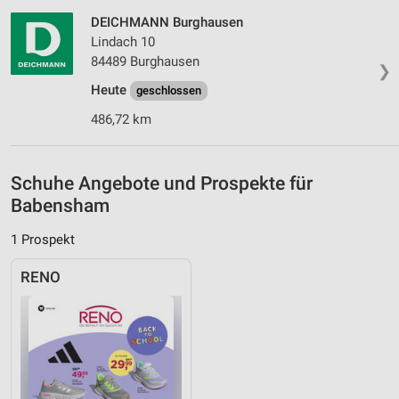
Geräte anhand von aktiv angeforderten
DEICHMANN Burghausen
Informationen identifizieren
Lindach 10
Nicht-IAB-Verarbeitungszwecke:
84489 Burghausen
❯
Notwendig
Heute
geschlossen
Performance
486,72 km
Funktional
Schuhe Angebote und Prospekte für
Werbung
Babensham
1 Prospekt
RENO