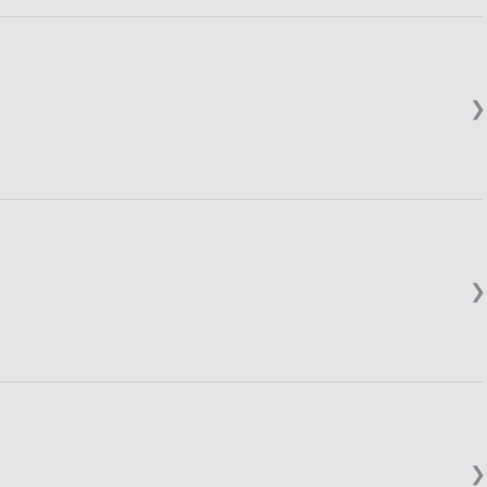
❯
❯
❯