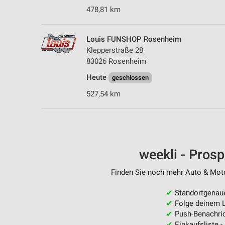
478,81 km
Louis FUNSHOP Rosenheim
Klepperstraße 28
83026 Rosenheim
Heute
geschlossen
527,54 km
weekli - Pros
Finden Sie noch mehr Auto & Motor
✔
Standortgenau
✔
Folge deinem L
✔
Push-Benachric
✔
Einkaufsliste -