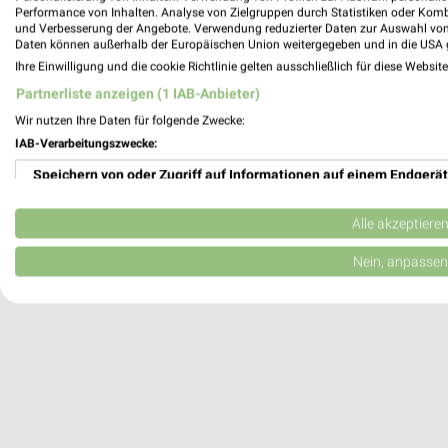
Heute
geschlossen
Performance von Inhalten. Analyse von Zielgruppen durch Statistiken oder Kom
und Verbesserung der Angebote. Verwendung reduzierter Daten zur Auswahl von
527,34 km
Daten können außerhalb der Europäischen Union weitergegeben und in die USA 
Ihre Einwilligung und die cookie Richtlinie gelten ausschließlich für diese Websit
Partnerliste anzeigen (1 IAB-Anbieter)
A.T.U Rosenheim - Kolbermoor
Wir nutzen Ihre Daten für folgende Zwecke:
Georg-Aicher-Straße 20
IAB-Verarbeitungszwecke:
83026 Rosenheim
Speichern von oder Zugriff auf Informationen auf einem Endgerät
Heute
geschlossen
527,85 km
Verwendung reduzierter Daten zur Auswahl von Werbeanzeigen
Alle akzeptiere
Erstellung von Profilen für personalisierte Werbung
Nein, anpassen
Verwendung von Profilen zur Auswahl personalisierter Werbung
Erstellung von Profilen zur Personalisierung von Inhalten
Verwendung von Profilen zur Auswahl personalisierter Inhalte
Messung der Werbeleistung