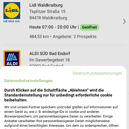
Lidl Waldkraiburg
Teplitzer Straße 15
84478 Waldkraiburg
❯
Heute 07:00 - 20:00 Uhr |
Geöffnet
484,53 km • Angebote: 2 Prospekte
ALDI SÜD Bad Endorf
Im Gewerbegebiet 18
83093 Bad Endorf
❯
Datenschutzbestimmungen
Heute 08:00 - 20:00 Uhr |
Geöffnet
Datenschutzeinstellungen
517,65 km • Angebote: 6 Prospekte
Durch Klicken auf die Schaltfläche „Ablehnen“ wird die
Standardeinstellung nur für unbedingt erforderliche cookie
beibehalten.
Discounter Angebote und Prospekte für
Wir und unsere Partner speichern und/oder greifen auf Informationen auf
Babensham
einem Gerät zu, wie z. B. eindeutige IDs in cookie und anderen
Browserspeichern, um personenbezogene Daten zu verarbeiten. Einige
Anbieter verarbeiten Ihre personenbezogenen Daten möglicherweise
17 Prospekte
aufgrund eines berechtigten Interesses. Um dem zu widersprechen, öffnen