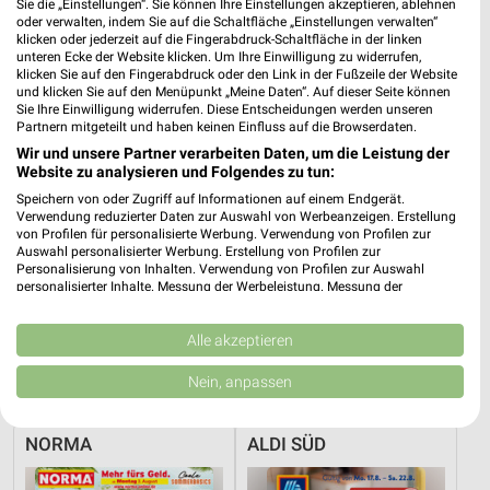
Sie die „Einstellungen“. Sie können Ihre Einstellungen akzeptieren, ablehnen
oder verwalten, indem Sie auf die Schaltfläche „Einstellungen verwalten“
PENNY
NORMA
klicken oder jederzeit auf die Fingerabdruck-Schaltfläche in der linken
unteren Ecke der Website klicken. Um Ihre Einwilligung zu widerrufen,
klicken Sie auf den Fingerabdruck oder den Link in der Fußzeile der Website
und klicken Sie auf den Menüpunkt „Meine Daten“. Auf dieser Seite können
Sie Ihre Einwilligung widerrufen. Diese Entscheidungen werden unseren
Partnern mitgeteilt und haben keinen Einfluss auf die Browserdaten.
Wir und unsere Partner verarbeiten Daten, um die Leistung der
Website zu analysieren und Folgendes zu tun:
Speichern von oder Zugriff auf Informationen auf einem Endgerät.
Verwendung reduzierter Daten zur Auswahl von Werbeanzeigen. Erstellung
von Profilen für personalisierte Werbung. Verwendung von Profilen zur
Auswahl personalisierter Werbung. Erstellung von Profilen zur
Personalisierung von Inhalten. Verwendung von Profilen zur Auswahl
personalisierter Inhalte. Messung der Werbeleistung. Messung der
Performance von Inhalten. Analyse von Zielgruppen durch Statistiken oder
Kombinationen von Daten aus verschiedenen Quellen. Entwicklung und
Verbesserung der Angebote. Verwendung reduzierter Daten zur Auswahl
Alle akzeptieren
3,8 km
11,5 km
von Inhalten.
Angebote ab 03.08.
Wochenend Spezial
Daten können außerhalb der Europäischen Union weitergegeben und in die
Nein, anpassen
USA gesendet werden.
Noch heute gültig
Noch heute gültig
Ihre Einwilligung und die cookie Richtlinie gelten ausschließlich für diese
Website/App.
NORMA
ALDI SÜD
Partnerliste anzeigen (1 IAB-Anbieter)