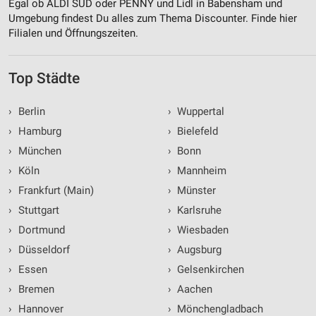
Egal ob ALDI SÜD oder PENNY und Lidl in Babensham und
Umgebung findest Du alles zum Thema Discounter. Finde hier
Filialen und Öffnungszeiten.
Top Städte
›
Berlin
›
Wuppertal
›
Hamburg
›
Bielefeld
›
München
›
Bonn
›
Köln
›
Mannheim
›
Frankfurt (Main)
›
Münster
›
Stuttgart
›
Karlsruhe
›
Dortmund
›
Wiesbaden
›
Düsseldorf
›
Augsburg
›
Essen
›
Gelsenkirchen
›
Bremen
›
Aachen
›
Hannover
›
Mönchengladbach