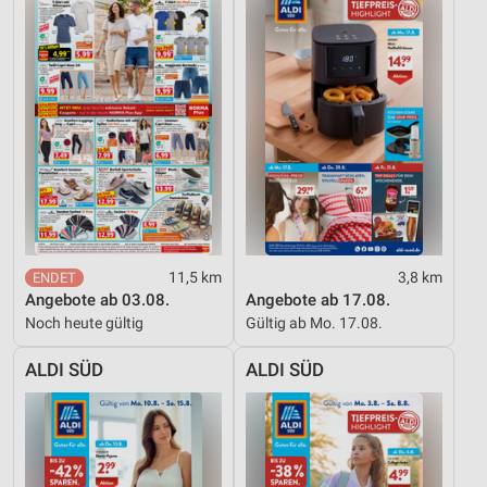
Wir nutzen Ihre Daten für folgende Zwecke:
IAB-Verarbeitungszwecke:
Speichern von oder Zugriff auf Informationen
auf einem Endgerät
Verwendung reduzierter Daten zur Auswahl von
Werbeanzeigen
Erstellung von Profilen für personalisierte
Werbung
Verwendung von Profilen zur Auswahl
personalisierter Werbung
11,5 km
3,8 km
Angebote ab 03.08.
Angebote ab 17.08.
Erstellung von Profilen zur Personalisierung
Noch heute gültig
Gültig ab Mo. 17.08.
von Inhalten
ALDI SÜD
ALDI SÜD
Verwendung von Profilen zur Auswahl
personalisierter Inhalte
Messung der Werbeleistung
Messung der Performance von Inhalten