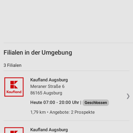
Messung der Werbeleistung
Messung der Performance von Inhalten
Analyse von Zielgruppen durch Statistiken oder
Kombinationen von Daten aus verschiedenen
Quellen
Entwicklung und Verbesserung der Angebote
Filialen in der Umgebung
Verwendung reduzierter Daten zur Auswahl von
Inhalten
3 Filialen
IAB-Besonderheiten:
Kaufland Augsburg
Verwendung genauer Standortdaten
Meraner Straße 6
86165 Augsburg
❯
Geräte anhand von aktiv angeforderten
Informationen identifizieren
Heute 07:00 - 20:00 Uhr |
Geschlossen
Nicht-IAB-Verarbeitungszwecke:
1,79 km • Angebote: 2 Prospekte
Notwendig
Kaufland Augsburg
Performance