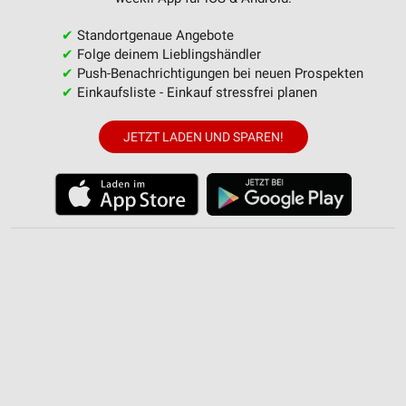
Partnerliste anzeigen (1 IAB-Anbieter)
✔
Standortgenaue Angebote
Wir nutzen Ihre Daten für folgende Zwecke:
✔
Folge deinem Lieblingshändler
IAB-Verarbeitungszwecke:
✔
Push-Benachrichtigungen bei neuen Prospekten
✔
Einkaufsliste - Einkauf stressfrei planen
Speichern von oder Zugriff auf Informationen
auf einem Endgerät
JETZT LADEN UND SPAREN!
Verwendung reduzierter Daten zur Auswahl von
Werbeanzeigen
Erstellung von Profilen für personalisierte
Werbung
Verwendung von Profilen zur Auswahl
personalisierter Werbung
Erstellung von Profilen zur Personalisierung
von Inhalten
Verwendung von Profilen zur Auswahl
personalisierter Inhalte