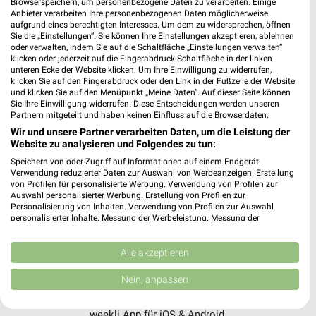
Browserspeichern, um personenbezogene Daten zu verarbeiten. Einige
Anbieter verarbeiten Ihre personenbezogenen Daten möglicherweise
aufgrund eines berechtigten Interesses. Um dem zu widersprechen, öffnen
Sie die „Einstellungen“. Sie können Ihre Einstellungen akzeptieren, ablehnen
oder verwalten, indem Sie auf die Schaltfläche „Einstellungen verwalten“
klicken oder jederzeit auf die Fingerabdruck-Schaltfläche in der linken
unteren Ecke der Website klicken. Um Ihre Einwilligung zu widerrufen,
klicken Sie auf den Fingerabdruck oder den Link in der Fußzeile der Website
und klicken Sie auf den Menüpunkt „Meine Daten“. Auf dieser Seite können
Sie Ihre Einwilligung widerrufen. Diese Entscheidungen werden unseren
Partnern mitgeteilt und haben keinen Einfluss auf die Browserdaten.
Wir und unsere Partner verarbeiten Daten, um die Leistung der
Website zu analysieren und Folgendes zu tun:
Speichern von oder Zugriff auf Informationen auf einem Endgerät.
Verwendung reduzierter Daten zur Auswahl von Werbeanzeigen. Erstellung
MEHR PROSPEKTE
von Profilen für personalisierte Werbung. Verwendung von Profilen zur
Auswahl personalisierter Werbung. Erstellung von Profilen zur
Personalisierung von Inhalten. Verwendung von Profilen zur Auswahl
personalisierter Inhalte. Messung der Werbeleistung. Messung der
Performance von Inhalten. Analyse von Zielgruppen durch Statistiken oder
Kombinationen von Daten aus verschiedenen Quellen. Entwicklung und
Verbesserung der Angebote. Verwendung reduzierter Daten zur Auswahl
Alle akzeptieren
von Inhalten.
weekli - Prospekte & Angebote App
Daten können außerhalb der Europäischen Union weitergegeben und in die
Nein, anpassen
USA gesendet werden.
Alle Kaufland Angebote immer griffbereit – mit der kostenlosen
Ihre Einwilligung und die cookie Richtlinie gelten ausschließlich für diese
Website/App.
weekli App für iOS & Android.