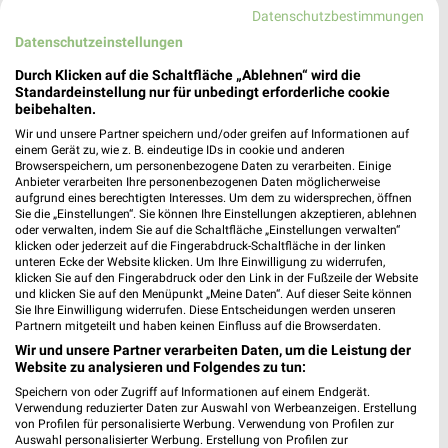
Datenschutzbestimmungen
Datenschutzeinstellungen
Durch Klicken auf die Schaltfläche „Ablehnen“ wird die
Standardeinstellung nur für unbedingt erforderliche cookie
beibehalten.
Wir und unsere Partner speichern und/oder greifen auf Informationen auf
einem Gerät zu, wie z. B. eindeutige IDs in cookie und anderen
Browserspeichern, um personenbezogene Daten zu verarbeiten. Einige
Anbieter verarbeiten Ihre personenbezogenen Daten möglicherweise
aufgrund eines berechtigten Interesses. Um dem zu widersprechen, öffnen
Sie die „Einstellungen“. Sie können Ihre Einstellungen akzeptieren, ablehnen
oder verwalten, indem Sie auf die Schaltfläche „Einstellungen verwalten“
4 km
4 km
klicken oder jederzeit auf die Fingerabdruck-Schaltfläche in der linken
unteren Ecke der Website klicken. Um Ihre Einwilligung zu widerrufen,
Wohnenpreishits
Büro Spezial
klicken Sie auf den Fingerabdruck oder den Link in der Fußzeile der Website
Gültig bis Fr. 14.08.
Gültig bis Fr. 14.08.
und klicken Sie auf den Menüpunkt „Meine Daten“. Auf dieser Seite können
Sie Ihre Einwilligung widerrufen. Diese Entscheidungen werden unseren
Partnern mitgeteilt und haben keinen Einfluss auf die Browserdaten.
XXXLutz
XXXLutz
Wir und unsere Partner verarbeiten Daten, um die Leistung der
Website zu analysieren und Folgendes zu tun:
Speichern von oder Zugriff auf Informationen auf einem Endgerät.
Verwendung reduzierter Daten zur Auswahl von Werbeanzeigen. Erstellung
von Profilen für personalisierte Werbung. Verwendung von Profilen zur
Auswahl personalisierter Werbung. Erstellung von Profilen zur