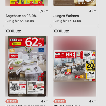
Geräte anhand von aktiv angeforderten
3,9 km
4 km
Informationen identifizieren
Angebote ab 03.08.
Junges Wohnen
Gültig bis Sa. 08.08.
Gültig bis Fr. 14.08.
Nicht-IAB-Verarbeitungszwecke:
Notwendig
XXXLutz
XXXLutz
Performance
Funktional
Werbung
4 km
4 km