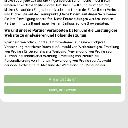
klicken oder jederzeit auf die Fingerabdruck-Schaltfläche in der linken
6,35 km
unteren Ecke der Website klicken. Um Ihre Einwilligung zu widerrufen,
klicken Sie auf den Fingerabdruck oder den Link in der Fußzeile der Website
und klicken Sie auf den Menüpunkt „Meine Daten“. Auf dieser Seite können
Takko Fashion Gersthofen
Sie Ihre Einwilligung widerrufen. Diese Entscheidungen werden unseren
Partnern mitgeteilt und haben keinen Einfluss auf die Browserdaten.
Bahnhofstraße 11-13
Wir und unsere Partner verarbeiten Daten, um die Leistung der
86368 Gersthofen
❯
Website zu analysieren und Folgendes zu tun:
Heute 09:00 - 19:00 Uhr |
Schließt in 2 Min.
Speichern von oder Zugriff auf Informationen auf einem Endgerät.
Verwendung reduzierter Daten zur Auswahl von Werbeanzeigen. Erstellung
6,60 km
von Profilen für personalisierte Werbung. Verwendung von Profilen zur
Auswahl personalisierter Werbung. Erstellung von Profilen zur
Personalisierung von Inhalten. Verwendung von Profilen zur Auswahl
personalisierter Inhalte. Messung der Werbeleistung. Messung der
Performance von Inhalten. Analyse von Zielgruppen durch Statistiken oder
Kombinationen von Daten aus verschiedenen Quellen. Entwicklung und
Verbesserung der Angebote. Verwendung reduzierter Daten zur Auswahl
Alle akzeptieren
von Inhalten.
Daten können außerhalb der Europäischen Union weitergegeben und in die
Nein, anpassen
USA gesendet werden.
Ihre Einwilligung und die cookie Richtlinie gelten ausschließlich für diese
Website/App.
Partnerliste anzeigen (1 IAB-Anbieter)
Wir nutzen Ihre Daten für folgende Zwecke:
IAB-Verarbeitungszwecke: