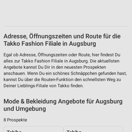
Speichern von oder Zugriff auf Informationen
auf einem Endgerät
Verwendung reduzierter Daten zur Auswahl von
Werbeanzeigen
Adresse, Öffnungszeiten und Route für die
Erstellung von Profilen für personalisierte
Takko Fashion Filiale in Augsburg
Werbung
Egal ob Adresse, Öffnungszeiten oder Route, hier findest Du
Verwendung von Profilen zur Auswahl
alles zur Takko Fashion Filiale in Augsburg. Die aktuellsten
personalisierter Werbung
Angebote kannst Du Dir in den neuesten Prospekten
anschauen. Wenn Du ein schönes Schnäppchen gefunden hast,
Erstellung von Profilen zur Personalisierung
kannst Du über die Routen-Funktion den schnellsten Weg zu
von Inhalten
Deiner Lieblings-Filiale von Takko finden.
Verwendung von Profilen zur Auswahl
personalisierter Inhalte
Mode & Bekleidung Angebote für Augsburg
und Umgebung
Messung der Werbeleistung
8 Prospekte
Messung der Performance von Inhalten