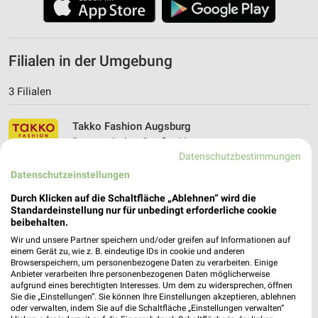
Filialen in der Umgebung
3 Filialen
Takko Fashion Augsburg
Donauwörther Straße 66
Datenschutzbestimmungen
86154 Augsburg
❯
Datenschutzeinstellungen
Heute 09:00 - 20:00 Uhr |
Geöffnet
Durch Klicken auf die Schaltfläche „Ablehnen“ wird die
3,89 km
Standardeinstellung nur für unbedingt erforderliche cookie
beibehalten.
Wir und unsere Partner speichern und/oder greifen auf Informationen auf
Takko Fashion Stadtbergen
einem Gerät zu, wie z. B. eindeutige IDs in cookie und anderen
Benzstraße 13
Browserspeichern, um personenbezogene Daten zu verarbeiten. Einige
Anbieter verarbeiten Ihre personenbezogenen Daten möglicherweise
86391 Stadtbergen
❯
aufgrund eines berechtigten Interesses. Um dem zu widersprechen, öffnen
Sie die „Einstellungen“. Sie können Ihre Einstellungen akzeptieren, ablehnen
Heute 09:30 - 20:00 Uhr |
Geöffnet
oder verwalten, indem Sie auf die Schaltfläche „Einstellungen verwalten“