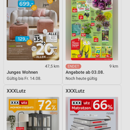
Verwendung reduzierter Daten zur Auswahl von
Inhalten
IAB-Besonderheiten:
Verwendung genauer Standortdaten
Geräte anhand von aktiv angeforderten
Informationen identifizieren
Nicht-IAB-Verarbeitungszwecke:
47,5 km
9 km
Notwendig
Junges Wohnen
Angebote ab 03.08.
Gültig bis Fr. 14.08.
Noch heute gültig
Performance
XXXLutz
XXXLutz
Funktional
Werbung