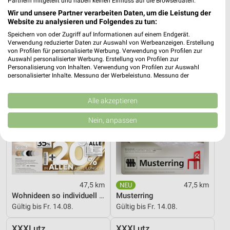
Partnern mitgeteilt und haben keinen Einfluss auf die Browserdaten.
Gültig bis Fr. 21.08.
Gültig bis Fr. 14.08.
Wir und unsere Partner verarbeiten Daten, um die Leistung der
Website zu analysieren und Folgendes zu tun:
XXXLutz
XXXLutz
Speichern von oder Zugriff auf Informationen auf einem Endgerät.
Verwendung reduzierter Daten zur Auswahl von Werbeanzeigen. Erstellung
von Profilen für personalisierte Werbung. Verwendung von Profilen zur
Auswahl personalisierter Werbung. Erstellung von Profilen zur
Personalisierung von Inhalten. Verwendung von Profilen zur Auswahl
personalisierter Inhalte. Messung der Werbeleistung. Messung der
Performance von Inhalten. Analyse von Zielgruppen durch Statistiken oder
Kombinationen von Daten aus verschiedenen Quellen. Entwicklung und
Verbesserung der Angebote. Verwendung reduzierter Daten zur Auswahl
Alle akzeptieren
von Inhalten.
Daten können außerhalb der Europäischen Union weitergegeben und in die
Nein, anpassen
USA gesendet werden.
Ihre Einwilligung und die cookie Richtlinie gelten ausschließlich für diese
Website/App.
Partnerliste anzeigen (1 IAB-Anbieter)
Wir nutzen Ihre Daten für folgende Zwecke:
IAB-Verarbeitungszwecke:
47,5 km
47,5 km
Wohnideen so individuell wie du!
Musterring
Speichern von oder Zugriff auf Informationen
Gültig bis Fr. 14.08.
Gültig bis Fr. 14.08.
auf einem Endgerät
XXXLutz
XXXLutz
Verwendung reduzierter Daten zur Auswahl von