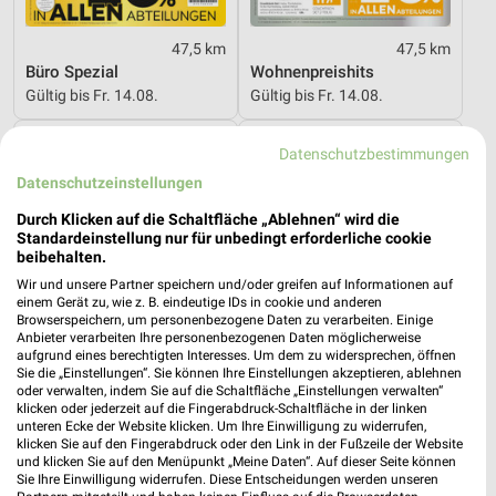
47,5 km
47,5 km
Büro Spezial
Wohnenpreishits
Gültig bis Fr. 14.08.
Gültig bis Fr. 14.08.
XXXLutz
XXXLutz
Datenschutzbestimmungen
Datenschutzeinstellungen
Durch Klicken auf die Schaltfläche „Ablehnen“ wird die
Standardeinstellung nur für unbedingt erforderliche cookie
beibehalten.
Wir und unsere Partner speichern und/oder greifen auf Informationen auf
einem Gerät zu, wie z. B. eindeutige IDs in cookie und anderen
Browserspeichern, um personenbezogene Daten zu verarbeiten. Einige
Anbieter verarbeiten Ihre personenbezogenen Daten möglicherweise
aufgrund eines berechtigten Interesses. Um dem zu widersprechen, öffnen
Sie die „Einstellungen“. Sie können Ihre Einstellungen akzeptieren, ablehnen
oder verwalten, indem Sie auf die Schaltfläche „Einstellungen verwalten“
klicken oder jederzeit auf die Fingerabdruck-Schaltfläche in der linken
unteren Ecke der Website klicken. Um Ihre Einwilligung zu widerrufen,
klicken Sie auf den Fingerabdruck oder den Link in der Fußzeile der Website
und klicken Sie auf den Menüpunkt „Meine Daten“. Auf dieser Seite können
47,5 km
47,5 km
Sie Ihre Einwilligung widerrufen. Diese Entscheidungen werden unseren
Küchen Preishits!
Angebote ab 08.08.