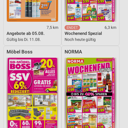
7,5 km
6,3 km
Angebote ab 05.08.
Wochenend Spezial
Gültig bis Di. 11.08.
Noch heute gültig
Möbel Boss
NORMA