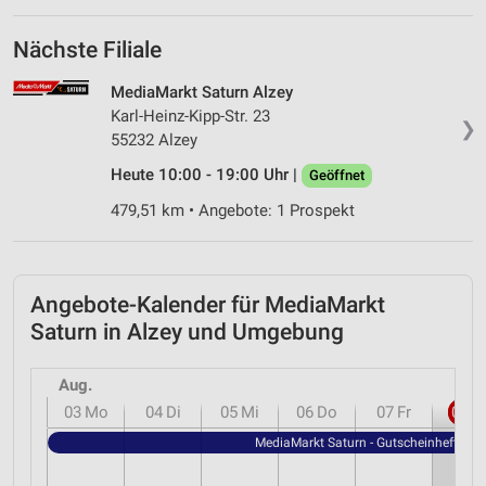
Nächste Filiale
MediaMarkt Saturn Alzey
Karl-Heinz-Kipp-Str. 23
❯
55232 Alzey
Heute 10:00 - 19:00 Uhr |
Geöffnet
479,51 km • Angebote: 1 Prospekt
Angebote-Kalender für MediaMarkt
Saturn in Alzey und Umgebung
Aug.
03
Mo
04
Di
05
Mi
06
Do
07
Fr
08
S
MediaMarkt Saturn - Gutscheinheft