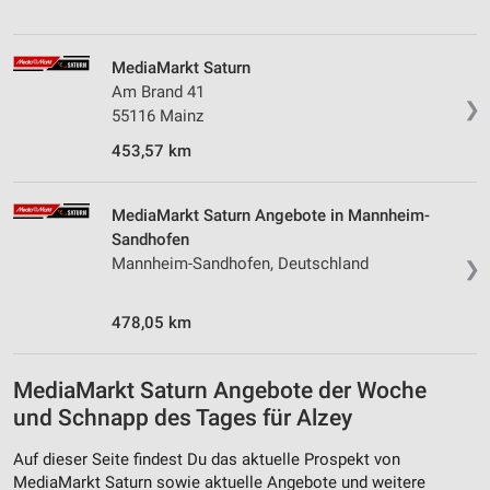
Verwendung von Profilen zur Auswahl
personalisierter Inhalte
MediaMarkt Saturn
Messung der Werbeleistung
Am Brand 41
❯
Messung der Performance von Inhalten
55116 Mainz
453,57 km
Analyse von Zielgruppen durch Statistiken oder
Kombinationen von Daten aus verschiedenen
Quellen
MediaMarkt Saturn Angebote in Mannheim-
Sandhofen
Entwicklung und Verbesserung der Angebote
Mannheim-Sandhofen, Deutschland
❯
Verwendung reduzierter Daten zur Auswahl von
Inhalten
478,05 km
IAB-Besonderheiten:
Verwendung genauer Standortdaten
MediaMarkt Saturn Angebote der Woche
und Schnapp des Tages für Alzey
Geräte anhand von aktiv angeforderten
Informationen identifizieren
Auf dieser Seite findest Du das aktuelle Prospekt von
Nicht-IAB-Verarbeitungszwecke:
MediaMarkt Saturn sowie aktuelle Angebote und weitere