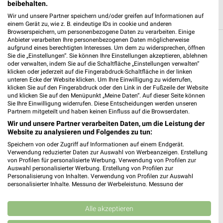
beibehalten.
Wir und unsere Partner speichern und/oder greifen auf Informationen auf
einem Gerät zu, wie z. B. eindeutige IDs in cookie und anderen
Browserspeichern, um personenbezogene Daten zu verarbeiten. Einige
Anbieter verarbeiten Ihre personenbezogenen Daten möglicherweise
aufgrund eines berechtigten Interesses. Um dem zu widersprechen, öffnen
Weitere MediaMarkt Saturn Geschäfte mit
Sie die „Einstellungen“. Sie können Ihre Einstellungen akzeptieren, ablehnen
Angeboten in und um Alzey
oder verwalten, indem Sie auf die Schaltfläche „Einstellungen verwalten“
klicken oder jederzeit auf die Fingerabdruck-Schaltfläche in der linken
unteren Ecke der Website klicken. Um Ihre Einwilligung zu widerrufen,
5 Geschäfte und Orte
klicken Sie auf den Fingerabdruck oder den Link in der Fußzeile der Website
und klicken Sie auf den Menüpunkt „Meine Daten“. Auf dieser Seite können
Sie Ihre Einwilligung widerrufen. Diese Entscheidungen werden unseren
MediaMarkt Saturn Angebote in Bad Kreuznach
Partnern mitgeteilt und haben keinen Einfluss auf die Browserdaten.
Bad Kreuznach, Deutschland
Wir und unsere Partner verarbeiten Daten, um die Leistung der
❯
Website zu analysieren und Folgendes zu tun:
Speichern von oder Zugriff auf Informationen auf einem Endgerät.
486,57 km
Verwendung reduzierter Daten zur Auswahl von Werbeanzeigen. Erstellung
von Profilen für personalisierte Werbung. Verwendung von Profilen zur
Auswahl personalisierter Werbung. Erstellung von Profilen zur
MediaMarkt Saturn Angebote in Worms
Personalisierung von Inhalten. Verwendung von Profilen zur Auswahl
personalisierter Inhalte. Messung der Werbeleistung. Messung der
Worms, Deutschland
Performance von Inhalten. Analyse von Zielgruppen durch Statistiken oder
❯
Kombinationen von Daten aus verschiedenen Quellen. Entwicklung und
Verbesserung der Angebote. Verwendung reduzierter Daten zur Auswahl
Alle akzeptieren
476,91 km
von Inhalten.