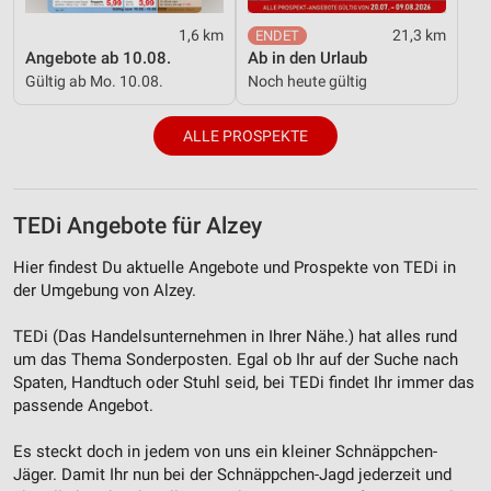
von Inhalten
1,6 km
21,3 km
Verwendung von Profilen zur Auswahl
Angebote ab 10.08.
Ab in den Urlaub
personalisierter Inhalte
Gültig ab Mo. 10.08.
Noch heute gültig
Messung der Werbeleistung
ALLE PROSPEKTE
Messung der Performance von Inhalten
Analyse von Zielgruppen durch Statistiken oder
Kombinationen von Daten aus verschiedenen
TEDi Angebote für Alzey
Quellen
Hier findest Du aktuelle Angebote und Prospekte von TEDi in
Entwicklung und Verbesserung der Angebote
der Umgebung von Alzey.
Verwendung reduzierter Daten zur Auswahl von
TEDi (Das Handelsunternehmen in Ihrer Nähe.) hat alles rund
Inhalten
um das Thema Sonderposten. Egal ob Ihr auf der Suche nach
Spaten, Handtuch oder Stuhl seid, bei TEDi findet Ihr immer das
IAB-Besonderheiten:
passende Angebot.
Verwendung genauer Standortdaten
Es steckt doch in jedem von uns ein kleiner Schnäppchen-
Geräte anhand von aktiv angeforderten
Jäger. Damit Ihr nun bei der Schnäppchen-Jagd jederzeit und
Informationen identifizieren