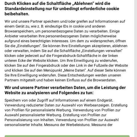
Durch Klicken auf die Schaltfläche „Ablehnen“ wird die
Standardeinstellung nur für unbedingt erforderliche cookie
beibehalten.
Wir und unsere Partner speichern und/oder greifen auf Informationen auf
einem Gerät zu, wie z. B. eindeutige IDs in cookie und anderen
Browserspeichern, um personenbezogene Daten zu verarbeiten. Einige
Anbieter verarbeiten Ihre personenbezogenen Daten möglicherweise
aufgrund eines berechtigten Interesses. Um dem zu widersprechen, öffnen
Sie die „Einstellungen“. Sie können Ihre Einstellungen akzeptieren, ablehnen
oder verwalten, indem Sie auf die Schaltfläche „Einstellungen verwalten“
klicken oder jederzeit auf die Fingerabdruck-Schaltfläche in der linken
unteren Ecke der Website klicken. Um Ihre Einwilligung zu widerrufen,
klicken Sie auf den Fingerabdruck oder den Link in der Fußzeile der Website
und klicken Sie auf den Menüpunkt „Meine Daten“. Auf dieser Seite können
Sie Ihre Einwilligung widerrufen. Diese Entscheidungen werden unseren
TEDi Angebote in Nieder-Olm
Partnern mitgeteilt und haben keinen Einfluss auf die Browserdaten.
Nieder-Olm, Deutschland
Wir und unsere Partner verarbeiten Daten, um die Leistung der
❯
Website zu analysieren und Folgendes zu tun:
464,50 km
Speichern von oder Zugriff auf Informationen auf einem Endgerät.
Verwendung reduzierter Daten zur Auswahl von Werbeanzeigen. Erstellung
von Profilen für personalisierte Werbung. Verwendung von Profilen zur
Auswahl personalisierter Werbung. Erstellung von Profilen zur
TEDi Angebote in Bad Kreuznach
Personalisierung von Inhalten. Verwendung von Profilen zur Auswahl
personalisierter Inhalte. Messung der Werbeleistung. Messung der
Bad Kreuznach, Deutschland
❯
Performance von Inhalten. Analyse von Zielgruppen durch Statistiken oder
Kombinationen von Daten aus verschiedenen Quellen. Entwicklung und