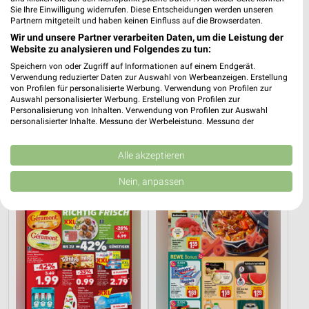
Sie Ihre Einwilligung widerrufen. Diese Entscheidungen werden unseren
Partnern mitgeteilt und haben keinen Einfluss auf die Browserdaten.
Wir und unsere Partner verarbeiten Daten, um die Leistung der
Website zu analysieren und Folgendes zu tun:
Speichern von oder Zugriff auf Informationen auf einem Endgerät.
Verwendung reduzierter Daten zur Auswahl von Werbeanzeigen. Erstellung
von Profilen für personalisierte Werbung. Verwendung von Profilen zur
34,1 km
34,1 km
Auswahl personalisierter Werbung. Erstellung von Profilen zur
Wohnen Spezial
Dieter Knoll
Personalisierung von Inhalten. Verwendung von Profilen zur Auswahl
Gültig bis Fr. 14.08.
Gültig bis Fr. 14.08.
personalisierter Inhalte. Messung der Werbeleistung. Messung der
Performance von Inhalten. Analyse von Zielgruppen durch Statistiken oder
Kombinationen von Daten aus verschiedenen Quellen. Entwicklung und
Kaufland
REWE
Verbesserung der Angebote. Verwendung reduzierter Daten zur Auswahl
Alle akzeptieren
von Inhalten.
Daten können außerhalb der Europäischen Union weitergegeben und in die
Nein, anpassen
USA gesendet werden.
Ihre Einwilligung und die cookie Richtlinie gelten ausschließlich für diese
Website/App.
Partnerliste anzeigen (1 IAB-Anbieter)
Wir nutzen Ihre Daten für folgende Zwecke:
IAB-Verarbeitungszwecke:
Speichern von oder Zugriff auf Informationen
auf einem Endgerät