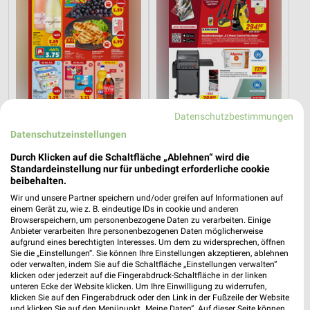
Datenschutzbestimmungen
Datenschutzeinstellungen
0,8 km
1,5 km
Angebote ab 03.08.
Angebote ab 01.08.
Durch Klicken auf die Schaltfläche „Ablehnen“ wird die
Noch morgen gültig
Noch heute gültig
Standardeinstellung nur für unbedingt erforderliche cookie
beibehalten.
XXXLutz
XXXLutz
Wir und unsere Partner speichern und/oder greifen auf Informationen auf
einem Gerät zu, wie z. B. eindeutige IDs in cookie und anderen
Browserspeichern, um personenbezogene Daten zu verarbeiten. Einige
Anbieter verarbeiten Ihre personenbezogenen Daten möglicherweise
aufgrund eines berechtigten Interesses. Um dem zu widersprechen, öffnen
Sie die „Einstellungen“. Sie können Ihre Einstellungen akzeptieren, ablehnen
oder verwalten, indem Sie auf die Schaltfläche „Einstellungen verwalten“
klicken oder jederzeit auf die Fingerabdruck-Schaltfläche in der linken
unteren Ecke der Website klicken. Um Ihre Einwilligung zu widerrufen,
klicken Sie auf den Fingerabdruck oder den Link in der Fußzeile der Website
und klicken Sie auf den Menüpunkt „Meine Daten“. Auf dieser Seite können