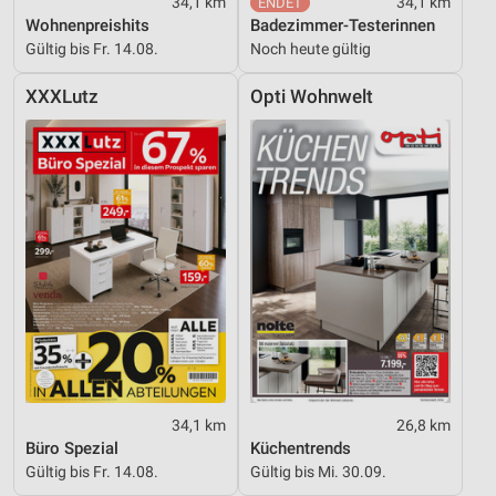
34,1 km
34,1 km
Wohnenpreishits
Badezimmer-Testerinnen
Entwicklung und Verbesserung der Angebote
Gültig bis Fr. 14.08.
Noch heute gültig
Verwendung reduzierter Daten zur Auswahl von
Inhalten
XXXLutz
Opti Wohnwelt
IAB-Besonderheiten:
Verwendung genauer Standortdaten
Geräte anhand von aktiv angeforderten
Informationen identifizieren
Nicht-IAB-Verarbeitungszwecke:
Notwendig
Performance
Funktional
34,1 km
26,8 km
Werbung
Büro Spezial
Küchentrends
Gültig bis Fr. 14.08.
Gültig bis Mi. 30.09.