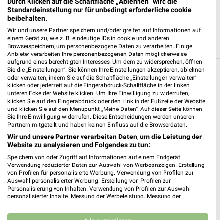
Durch Klicken auf die Schaltfläche „Ablehnen“ wird die
JETZT LADEN UND SPAREN!
Standardeinstellung nur für unbedingt erforderliche cookie
beibehalten.
Wir und unsere Partner speichern und/oder greifen auf Informationen auf
einem Gerät zu, wie z. B. eindeutige IDs in cookie und anderen
Browserspeichern, um personenbezogene Daten zu verarbeiten. Einige
Anbieter verarbeiten Ihre personenbezogenen Daten möglicherweise
aufgrund eines berechtigten Interesses. Um dem zu widersprechen, öffnen
Sie die „Einstellungen“. Sie können Ihre Einstellungen akzeptieren, ablehnen
Weitere MediaMarkt Saturn Geschäfte mit
oder verwalten, indem Sie auf die Schaltfläche „Einstellungen verwalten“
klicken oder jederzeit auf die Fingerabdruck-Schaltfläche in der linken
Angeboten in und um Mannheim
unteren Ecke der Website klicken. Um Ihre Einwilligung zu widerrufen,
klicken Sie auf den Fingerabdruck oder den Link in der Fußzeile der Website
und klicken Sie auf den Menüpunkt „Meine Daten“. Auf dieser Seite können
5 Geschäfte und Orte
Sie Ihre Einwilligung widerrufen. Diese Entscheidungen werden unseren
Partnern mitgeteilt und haben keinen Einfluss auf die Browserdaten.
Wir und unsere Partner verarbeiten Daten, um die Leistung der
MediaMarkt Saturn
Website zu analysieren und Folgendes zu tun:
Q7 23
❯
Speichern von oder Zugriff auf Informationen auf einem Endgerät.
68161 Mannheim
Verwendung reduzierter Daten zur Auswahl von Werbeanzeigen. Erstellung
von Profilen für personalisierte Werbung. Verwendung von Profilen zur
482,59 km
Auswahl personalisierter Werbung. Erstellung von Profilen zur
Personalisierung von Inhalten. Verwendung von Profilen zur Auswahl
personalisierter Inhalte. Messung der Werbeleistung. Messung der
MediaMarkt Saturn
Performance von Inhalten. Analyse von Zielgruppen durch Statistiken oder
Kombinationen von Daten aus verschiedenen Quellen. Entwicklung und
Floßwörthstr. 65