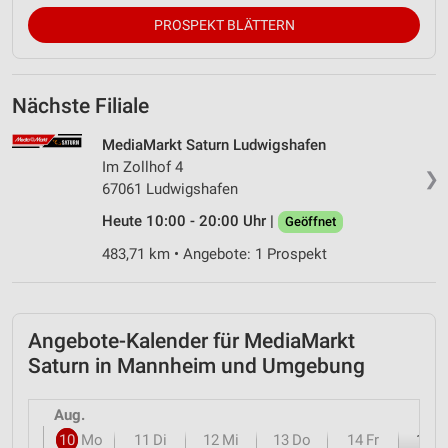
PROSPEKT BLÄTTERN
Nächste Filiale
MediaMarkt Saturn Ludwigshafen
Im Zollhof 4
❯
67061 Ludwigshafen
Heute 10:00 - 20:00 Uhr |
Geöffnet
483,71 km • Angebote: 1 Prospekt
Angebote-Kalender für MediaMarkt
Saturn in Mannheim und Umgebung
Aug.
10
Mo
11
Di
12
Mi
13
Do
14
Fr
15
S