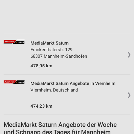
Verwendung von Profilen zur Auswahl
personalisierter Inhalte
Messung der Werbeleistung
Messung der Performance von Inhalten
MediaMarkt Saturn
Frankenthalerstr. 129
Analyse von Zielgruppen durch Statistiken oder
❯
68307 Mannheim-Sandhofen
Kombinationen von Daten aus verschiedenen
Quellen
478,05 km
Entwicklung und Verbesserung der Angebote
MediaMarkt Saturn Angebote in Viernheim
Verwendung reduzierter Daten zur Auswahl von
Viernheim, Deutschland
Inhalten
❯
IAB-Besonderheiten:
474,23 km
Verwendung genauer Standortdaten
Geräte anhand von aktiv angeforderten
MediaMarkt Saturn Angebote der Woche
Informationen identifizieren
und Schnapp des Tages für Mannheim