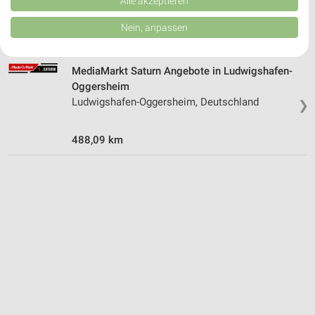
Verbesserung der Angebote. Verwendung reduzierter Daten zur Auswahl
Alle akzeptieren
❯
68199 Mannheim
von Inhalten.
Daten können außerhalb der Europäischen Union weitergegeben und in die
Nein, anpassen
483,20 km
USA gesendet werden.
Ihre Einwilligung und die cookie Richtlinie gelten ausschließlich für diese
Website/App.
MediaMarkt Saturn Angebote in Ludwigshafen-
Partnerliste anzeigen (1 IAB-Anbieter)
Oggersheim
Wir nutzen Ihre Daten für folgende Zwecke:
Ludwigshafen-Oggersheim, Deutschland
❯
IAB-Verarbeitungszwecke:
Speichern von oder Zugriff auf Informationen
488,09 km
auf einem Endgerät
Verwendung reduzierter Daten zur Auswahl von
Werbeanzeigen
Erstellung von Profilen für personalisierte
Werbung
Verwendung von Profilen zur Auswahl
personalisierter Werbung
Erstellung von Profilen zur Personalisierung
von Inhalten