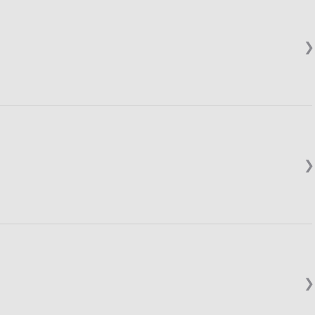
❯
❯
❯