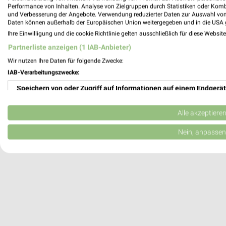
Heute
geschlossen
Performance von Inhalten. Analyse von Zielgruppen durch Statistiken oder Kom
und Verbesserung der Angebote. Verwendung reduzierter Daten zur Auswahl von
492,43 km
Daten können außerhalb der Europäischen Union weitergegeben und in die USA 
Ihre Einwilligung und die cookie Richtlinie gelten ausschließlich für diese Websit
Partnerliste anzeigen (1 IAB-Anbieter)
Thüne Hörakustik Oppenheim
Wir nutzen Ihre Daten für folgende Zwecke:
Sant' Ambrogio-Ring 31
IAB-Verarbeitungszwecke:
55276 Oppenheim
Speichern von oder Zugriff auf Informationen auf einem Endgerät
460,57 km
Verwendung reduzierter Daten zur Auswahl von Werbeanzeigen
Alle akzeptiere
Erstellung von Profilen für personalisierte Werbung
Nein, anpassen
Verwendung von Profilen zur Auswahl personalisierter Werbung
Erstellung von Profilen zur Personalisierung von Inhalten
Verwendung von Profilen zur Auswahl personalisierter Inhalte
Messung der Werbeleistung