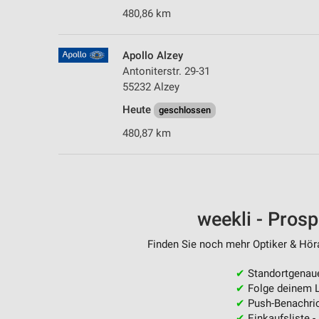
480,86 km
Apollo Alzey
Antoniterstr. 29-31
55232 Alzey
Heute
geschlossen
480,87 km
weekli - Pros
Finden Sie noch mehr Optiker & Höra
✔
Standortgenau
✔
Folge deinem L
✔
Push-Benachric
✔
Einkaufsliste -