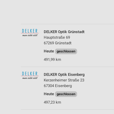
Messung der Performance von Inhalten
Analyse von Zielgruppen durch Statistiken oder Kombinationen 
Quellen
Entwicklung und Verbesserung der Angebote
DELKER Optik Grünstadt
Hauptstraße 69
Verwendung reduzierter Daten zur Auswahl von Inhalten
67269 Grünstadt
IAB-Besonderheiten:
Heute
geschlossen
Verwendung genauer Standortdaten
491,99 km
Geräte anhand von aktiv angeforderten Informationen identifizie
DELKER Optik Eisenberg
Nicht-IAB-Verarbeitungszwecke:
Kerzenheimer Straße 23
Notwendig
67304 Eisenberg
Performance
Heute
geschlossen
497,23 km
Funktional
Werbung