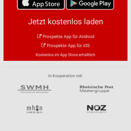
Informationen identifizieren
Nicht-IAB-Verarbeitungszwecke:
Jetzt kostenlos laden
Notwendig
Performance
Prospekte App für Android
Prospekte App für iOS
Funktional
Kostenlos im App Store erhältlich
Werbung
In Kooperation mit: