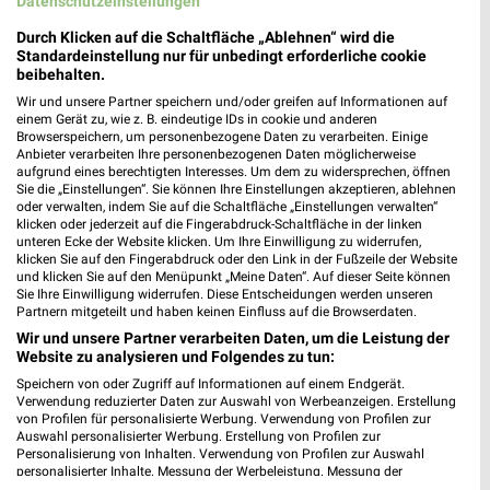
Datenschutzeinstellungen
bilgro Getränke Filialen & Öffnungszeiten für
Darmstadt
Durch Klicken auf die Schaltfläche „Ablehnen“ wird die
Standardeinstellung nur für unbedingt erforderliche cookie
beibehalten.
Wir und unsere Partner speichern und/oder greifen auf Informationen auf
BioMarkt Angebote & Prospekte für Bad
einem Gerät zu, wie z. B. eindeutige IDs in cookie und anderen
Browserspeichern, um personenbezogene Daten zu verarbeiten. Einige
Kreuznach
Anbieter verarbeiten Ihre personenbezogenen Daten möglicherweise
aufgrund eines berechtigten Interesses. Um dem zu widersprechen, öffnen
Sie die „Einstellungen“. Sie können Ihre Einstellungen akzeptieren, ablehnen
oder verwalten, indem Sie auf die Schaltfläche „Einstellungen verwalten“
klicken oder jederzeit auf die Fingerabdruck-Schaltfläche in der linken
Blume 2000 Prospekte und Angebote für Bad
unteren Ecke der Website klicken. Um Ihre Einwilligung zu widerrufen,
Kreuznach
klicken Sie auf den Fingerabdruck oder den Link in der Fußzeile der Website
und klicken Sie auf den Menüpunkt „Meine Daten“. Auf dieser Seite können
Sie Ihre Einwilligung widerrufen. Diese Entscheidungen werden unseren
Partnern mitgeteilt und haben keinen Einfluss auf die Browserdaten.
Wir und unsere Partner verarbeiten Daten, um die Leistung der
Blumen Risse Prospekte und Angebote für Bad
Website zu analysieren und Folgendes zu tun:
Kreuz­nach
Speichern von oder Zugriff auf Informationen auf einem Endgerät.
Verwendung reduzierter Daten zur Auswahl von Werbeanzeigen. Erstellung
von Profilen für personalisierte Werbung. Verwendung von Profilen zur
Auswahl personalisierter Werbung. Erstellung von Profilen zur
BMW Euler Filialen & Öffnungszeiten für
Personalisierung von Inhalten. Verwendung von Profilen zur Auswahl
personalisierter Inhalte. Messung der Werbeleistung. Messung der
Kaiserslautern
Performance von Inhalten. Analyse von Zielgruppen durch Statistiken oder