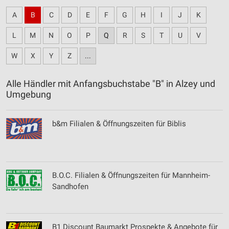
A
B
C
D
E
F
G
H
I
J
K
L
M
N
O
P
Q
R
S
T
U
V
W
X
Y
Z
...
Alle Händler mit Anfangsbuchstabe "B" in Alzey und
Umgebung
b&m Filialen & Öffnungszeiten für Biblis
B.O.C. Filialen & Öffnungszeiten für Mannheim-
Sandhofen
B1 Discount Baumarkt Prospekte & Angebote für