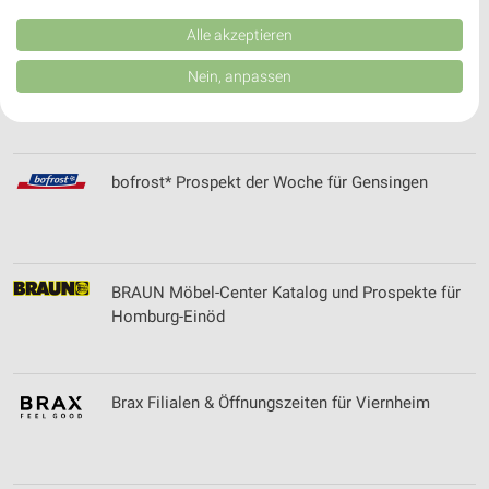
Kombinationen von Daten aus verschiedenen Quellen. Entwicklung und
Verbesserung der Angebote. Verwendung reduzierter Daten zur Auswahl
Alle akzeptieren
von Inhalten.
Daten können außerhalb der Europäischen Union weitergegeben und in die
Body & Beach Online Prospekt für Groß-Gerau
Nein, anpassen
USA gesendet werden.
Ihre Einwilligung und die cookie Richtlinie gelten ausschließlich für diese
Website/App.
Partnerliste anzeigen (1 IAB-Anbieter)
bofrost* Prospekt der Woche für Gensingen
Wir nutzen Ihre Daten für folgende Zwecke:
IAB-Verarbeitungszwecke:
Speichern von oder Zugriff auf Informationen
auf einem Endgerät
BRAUN Möbel-Center Katalog und Prospekte für
Verwendung reduzierter Daten zur Auswahl von
Homburg-Einöd
Werbeanzeigen
Erstellung von Profilen für personalisierte
Werbung
Brax Filialen & Öffnungszeiten für Viernheim
Verwendung von Profilen zur Auswahl
personalisierter Werbung