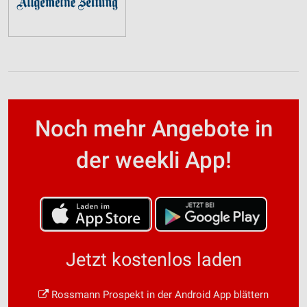
Noch mehr Angebote in
der weekli App!
Jetzt kostenlos laden
Rossmann Prospekt in der Android App blättern