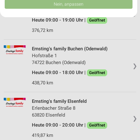
Daten können außerhalb der Europäischen Union weitergegeben und in die
Würzburger Str. 54
Nein, anpassen
USA gesendet werden.
97737 Gemünden am Main
❯
Ihre Einwilligung und die cookie Richtlinie gelten ausschließlich für diese
Website/App.
Heute 09:00 - 19:00 Uhr |
Geöffnet
Partnerliste anzeigen (1 IAB-Anbieter)
376,72 km
Wir nutzen Ihre Daten für folgende Zwecke:
IAB-Verarbeitungszwecke:
Ernsting's family Buchen (Odenwald)
Speichern von oder Zugriff auf Informationen
Hofstraße 1
auf einem Endgerät
74722 Buchen (Odenwald)
❯
Verwendung reduzierter Daten zur Auswahl von
Heute 09:00 - 18:00 Uhr |
Geöffnet
Werbeanzeigen
438,70 km
Erstellung von Profilen für personalisierte
Werbung
Ernsting's family Elsenfeld
Verwendung von Profilen zur Auswahl
Erlenbacher Straße 8
personalisierter Werbung
63820 Elsenfeld
❯
Erstellung von Profilen zur Personalisierung
Heute 09:00 - 20:00 Uhr |
Geöffnet
von Inhalten
419,87 km