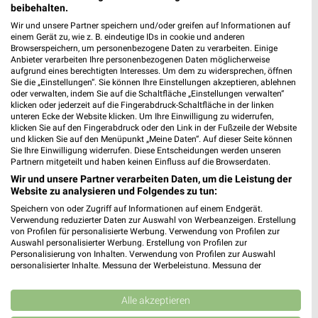
Heute 09:00 - 18:30 Uhr |
Geöffnet
beibehalten.
Wir und unsere Partner speichern und/oder greifen auf Informationen auf
387,08 km
einem Gerät zu, wie z. B. eindeutige IDs in cookie und anderen
Browserspeichern, um personenbezogene Daten zu verarbeiten. Einige
Anbieter verarbeiten Ihre personenbezogenen Daten möglicherweise
Ernsting's family Miltenberg
aufgrund eines berechtigten Interesses. Um dem zu widersprechen, öffnen
Sie die „Einstellungen“. Sie können Ihre Einstellungen akzeptieren, ablehnen
Hauptstr. 95
oder verwalten, indem Sie auf die Schaltfläche „Einstellungen verwalten“
63897 Miltenberg
klicken oder jederzeit auf die Fingerabdruck-Schaltfläche in der linken
❯
unteren Ecke der Website klicken. Um Ihre Einwilligung zu widerrufen,
Heute 09:00 - 18:00 Uhr |
Geöffnet
klicken Sie auf den Fingerabdruck oder den Link in der Fußzeile der Website
und klicken Sie auf den Menüpunkt „Meine Daten“. Auf dieser Seite können
426,69 km
Sie Ihre Einwilligung widerrufen. Diese Entscheidungen werden unseren
Partnern mitgeteilt und haben keinen Einfluss auf die Browserdaten.
Wir und unsere Partner verarbeiten Daten, um die Leistung der
Rofu Kinderland Buchen
Website zu analysieren und Folgendes zu tun:
Daimlerstraße 1
Speichern von oder Zugriff auf Informationen auf einem Endgerät.
Verwendung reduzierter Daten zur Auswahl von Werbeanzeigen. Erstellung
74722 Buchen
❯
von Profilen für personalisierte Werbung. Verwendung von Profilen zur
Auswahl personalisierter Werbung. Erstellung von Profilen zur
Heute 09:30 - 19:00 Uhr |
Geöffnet
Personalisierung von Inhalten. Verwendung von Profilen zur Auswahl
personalisierter Inhalte. Messung der Werbeleistung. Messung der
437,66 km • Angebote: 2 Prospekte
Performance von Inhalten. Analyse von Zielgruppen durch Statistiken oder
Kombinationen von Daten aus verschiedenen Quellen. Entwicklung und
Verbesserung der Angebote. Verwendung reduzierter Daten zur Auswahl
Alle akzeptieren
Ernsting's family Gemünden am Main
von Inhalten.