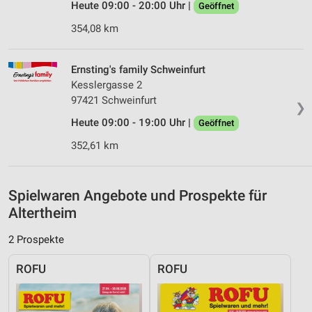
Heute 09:00 - 20:00 Uhr |
Geöffnet
Notwendig
354,08 km
Performance
Ernsting's family Schweinfurt
Funktional
Kesslergasse 2
Werbung
97421 Schweinfurt
❯
Heute 09:00 - 19:00 Uhr |
Geöffnet
352,61 km
Spielwaren Angebote und Prospekte für
Altertheim
2 Prospekte
ROFU
ROFU