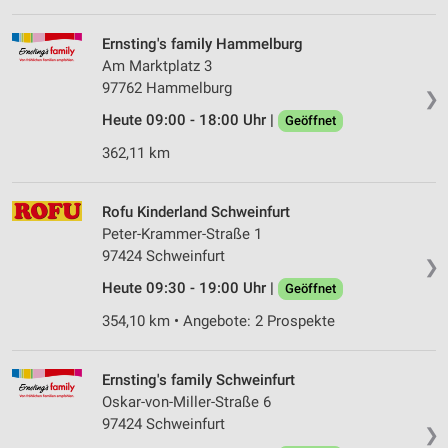
Verwendung von Profilen zur Auswahl
personalisierter Inhalte
Ernsting's family Hammelburg
Am Marktplatz 3
Messung der Werbeleistung
97762 Hammelburg
❯
Messung der Performance von Inhalten
Heute 09:00 - 18:00 Uhr |
Geöffnet
Analyse von Zielgruppen durch Statistiken oder
362,11 km
Kombinationen von Daten aus verschiedenen
Quellen
Rofu Kinderland Schweinfurt
Entwicklung und Verbesserung der Angebote
Peter-Krammer-Straße 1
97424 Schweinfurt
❯
Verwendung reduzierter Daten zur Auswahl von
Inhalten
Heute 09:30 - 19:00 Uhr |
Geöffnet
IAB-Besonderheiten:
354,10 km • Angebote: 2 Prospekte
Verwendung genauer Standortdaten
Ernsting's family Schweinfurt
Geräte anhand von aktiv angeforderten
Oskar-von-Miller-Straße 6
Informationen identifizieren
97424 Schweinfurt
❯
Nicht-IAB-Verarbeitungszwecke: