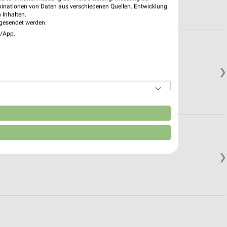
binationen von Daten aus verschiedenen Quellen. Entwicklung
 Inhalten.
gesendet werden.
e/App.
❯
n
❯