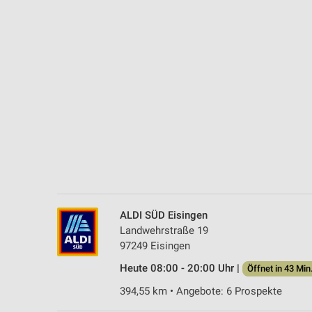
Messung der Performance von Inhalten
Analyse von Zielgruppen durch Statistiken oder Kombinationen 
Quellen
Entwicklung und Verbesserung der Angebote
Verwendung reduzierter Daten zur Auswahl von Inhalten
IAB-Besonderheiten:
Verwendung genauer Standortdaten
Geräte anhand von aktiv angeforderten Informationen identifizie
Nicht-IAB-Verarbeitungszwecke:
ALDI SÜD Eisingen
Notwendig
Landwehrstraße 19
97249 Eisingen
Performance
Heute 08:00 - 20:00 Uhr |
Öffnet in 43 Min
Funktional
394,55 km • Angebote: 6 Prospekte
Werbung