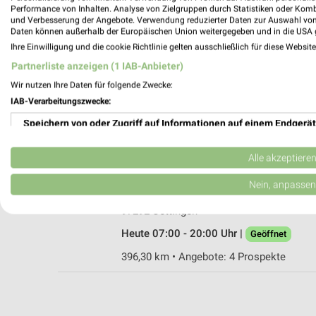
Performance von Inhalten. Analyse von Zielgruppen durch Statistiken oder Kom
und Verbesserung der Angebote. Verwendung reduzierter Daten zur Auswahl von
Daten können außerhalb der Europäischen Union weitergegeben und in die USA 
Ihre Einwilligung und die cookie Richtlinie gelten ausschließlich für diese Websit
PENNY Uettingen
Partnerliste anzeigen (1 IAB-Anbieter)
Am Graben 3
Wir nutzen Ihre Daten für folgende Zwecke:
97292 Uettingen
IAB-Verarbeitungszwecke:
Heute 07:00 - 20:00 Uhr |
Geöffnet
Speichern von oder Zugriff auf Informationen auf einem Endgerät
396,40 km • Angebote: 1 Prospekt
Verwendung reduzierter Daten zur Auswahl von Werbeanzeigen
Alle akzeptiere
Netto Marken-Discount Uettingen
Erstellung von Profilen für personalisierte Werbung
Nein, anpassen
Am Graben 5 und 7
Verwendung von Profilen zur Auswahl personalisierter Werbung
97292 Uettingen
Heute 07:00 - 20:00 Uhr |
Geöffnet
Erstellung von Profilen zur Personalisierung von Inhalten
396,30 km • Angebote: 4 Prospekte
Verwendung von Profilen zur Auswahl personalisierter Inhalte
Messung der Werbeleistung