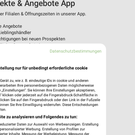
pekte & Angebote App
r Filialen & Öffnungszeiten in unserer App.
e Angebote
ieblingshändler
htigungen bei neuen Prospekten
 Einkauf stressfrei planen
Datenschutzbestimmungen
 App jetzt laden oder QR-Code scannen.
tellung nur für unbedingt erforderliche cookie
erät zu, wie z. B. eindeutige IDs in cookie und anderen
verarbeiten Ihre personenbezogenen Daten möglicherweise
„Einstellungen“. Sie können Ihre Einstellungen akzeptieren,
 klicken oder jederzeit auf die Fingerabdruck-Schaltfläche in
klicken Sie auf den Fingerabdruck oder den Link in der Fußzeile
önnen Sie Ihre Einwilligung widerrufen. Diese Entscheidungen
ten.
ite zu analysieren und Folgendes zu tun:
reduzierter Daten zur Auswahl von Werbeanzeigen. Erstellung
ersonalisierter Werbung. Erstellung von Profilen zur
ierter Inhalte. Messung der Werbeleistung. Messung der