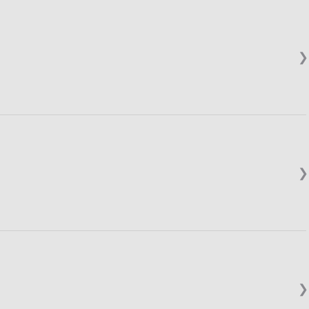
❯
❯
❯