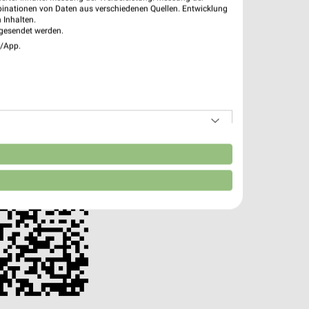
binationen von Daten aus verschiedenen Quellen. Entwicklung
pekte & Angebote App
 Inhalten.
gesendet werden.
 – mit der kostenlosen weekli App für iOS & Android.
e/App.
e Angebote
ieblingshändler
htigungen bei neuen Prospekten
 Einkauf stressfrei planen
 App jetzt laden oder QR-Code scannen.
n