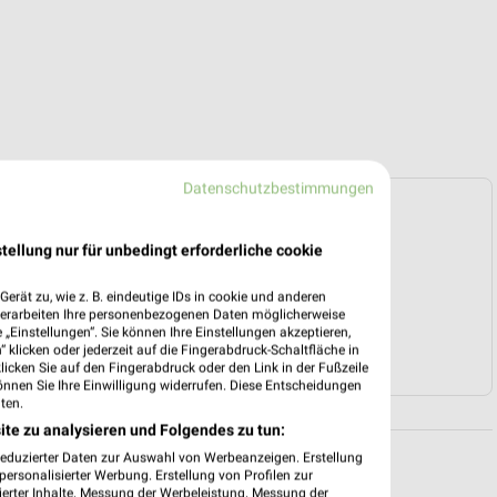
Datenschutzbestimmungen
e Prospekte vorhanden.
tellung nur für unbedingt erforderliche cookie
HÄNDLER-WEBSEITE
erät zu, wie z. B. eindeutige IDs in cookie und anderen
verarbeiten Ihre personenbezogenen Daten möglicherweise
„Einstellungen“. Sie können Ihre Einstellungen akzeptieren,
 klicken oder jederzeit auf die Fingerabdruck-Schaltfläche in
SUPERMÄRKTE ANGEBOTE
klicken Sie auf den Fingerabdruck oder den Link in der Fußzeile
önnen Sie Ihre Einwilligung widerrufen. Diese Entscheidungen
ten.
ite zu analysieren und Folgendes zu tun:
reduzierter Daten zur Auswahl von Werbeanzeigen. Erstellung
ersonalisierter Werbung. Erstellung von Profilen zur
ierter Inhalte. Messung der Werbeleistung. Messung der