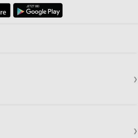
von Daten aus verschiedenen
❯
ren
❯