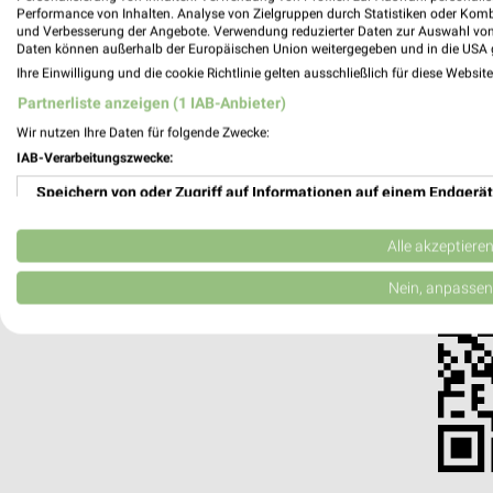
Performance von Inhalten. Analyse von Zielgruppen durch Statistiken oder Kom
weekli - Pros
und Verbesserung der Angebote. Verwendung reduzierter Daten zur Auswahl von
Daten können außerhalb der Europäischen Union weitergegeben und in die USA 
Alle bofrost* Angebote immer griffbereit
Ihre Einwilligung und die cookie Richtlinie gelten ausschließlich für diese Websit
Partnerliste anzeigen (1 IAB-Anbieter)
✔
Standortgenau
Wir nutzen Ihre Daten für folgende Zwecke:
✔
Folge deinem L
IAB-Verarbeitungszwecke:
✔
Push-Benachric
✔
Einkaufsliste -
Speichern von oder Zugriff auf Informationen auf einem Endgerät
Nutze weekli auch mobil –
Verwendung reduzierter Daten zur Auswahl von Werbeanzeigen
Alle akzeptiere
Erstellung von Profilen für personalisierte Werbung
Nein, anpassen
Verwendung von Profilen zur Auswahl personalisierter Werbung
Erstellung von Profilen zur Personalisierung von Inhalten
Verwendung von Profilen zur Auswahl personalisierter Inhalte
Messung der Werbeleistung