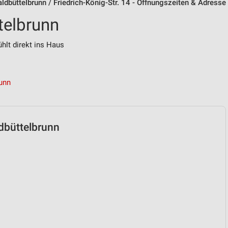
ldbüttelbrunn / Friedrich-König-Str. 14 - Öffnungszeiten & Adresse
telbrunn
hlt direkt ins Haus
unn
ldbüttelbrunn