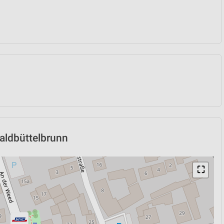
Waldbüttelbrunn
⛶