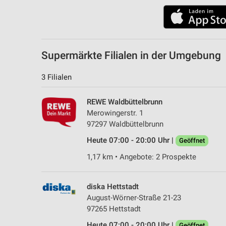
Messung der Performance von Inhalten
Analyse von Zielgruppen durch Statistiken oder Kombinationen 
Quellen
Supermärkte Filialen in der Umgebung
Entwicklung und Verbesserung der Angebote
3 Filialen
Verwendung reduzierter Daten zur Auswahl von Inhalten
IAB-Besonderheiten:
REWE Waldbüttelbrunn
Verwendung genauer Standortdaten
Merowingerstr. 1
97297 Waldbüttelbrunn
Geräte anhand von aktiv angeforderten Informationen identifizie
Heute 07:00 - 20:00 Uhr |
Geöffnet
Nicht-IAB-Verarbeitungszwecke:
1,17 km • Angebote: 2 Prospekte
Notwendig
Performance
diska Hettstadt
August-Wörner-Straße 21-23
Funktional
97265 Hettstadt
Heute 07:00 - 20:00 Uhr |
Werbung
Geöffnet