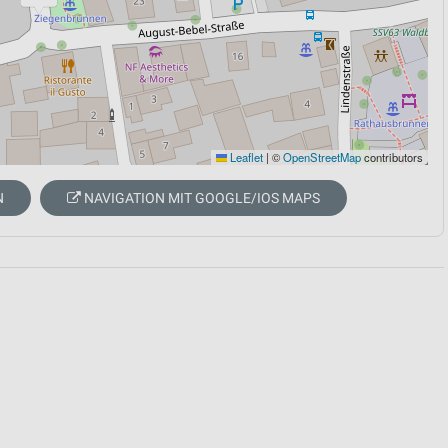
Leaflet
|
©
OpenStreetMap
contributors
N
NAVIGATION MIT GOOGLE/IOS MAPS