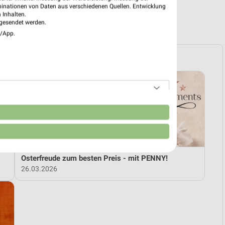
binationen von Daten aus verschiedenen Quellen. Entwicklung
 Inhalten.
R PROSPEKTE
gesendet werden.
e/App.
n
Osterfreude zum besten Preis - mit PENNY!
26.03.2026