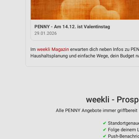
Messung der Performance von Inhalten
Analyse von Zielgruppen durch Statistiken oder Kombinationen 
Quellen
PENNY - Am 14.12. ist Valentinstag
29.01.2026
Entwicklung und Verbesserung der Angebote
Verwendung reduzierter Daten zur Auswahl von Inhalten
Im
weekli Magazin
erwarten dich neben Infos zu PENN
Haushaltsplanung und einfache Wege, dein Budget na
IAB-Besonderheiten:
Verwendung genauer Standortdaten
Geräte anhand von aktiv angeforderten Informationen identifizie
Nicht-IAB-Verarbeitungszwecke:
weekli - Pros
Notwendig
Alle PENNY Angebote immer griffbereit 
Performance
✔
Standortgenau
Funktional
✔
Folge deinem L
✔
Push-Benachric
Werbung