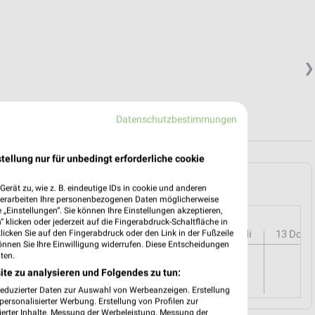
❯
Datenschutzbestimmungen
tellung nur für unbedingt erforderliche cookie
tenstadt und Umgebung
erät zu, wie z. B. eindeutige IDs in cookie und anderen
verarbeiten Ihre personenbezogenen Daten möglicherweise
„Einstellungen“. Sie können Ihre Einstellungen akzeptieren,
 klicken oder jederzeit auf die Fingerabdruck-Schaltfläche in
r
08
Sa
09
So
10
Mo
11
Di
12
Mi
13
Do
klicken Sie auf den Fingerabdruck oder den Link in der Fußzeile
önnen Sie Ihre Einwilligung widerrufen. Diese Entscheidungen
ten.
ite zu analysieren und Folgendes zu tun:
reduzierter Daten zur Auswahl von Werbeanzeigen. Erstellung
ersonalisierter Werbung. Erstellung von Profilen zur
ierter Inhalte. Messung der Werbeleistung. Messung der