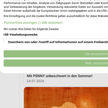
Performance von Inhalten. Analyse von Zielgruppen durch Statistiken oder Kom
und Verbesserung der Angebote. Verwendung reduzierter Daten zur Auswahl von
MEH
Daten können außerhalb der Europäischen Union weitergegeben und in die USA 
Ihre Einwilligung und die cookie Richtlinie gelten ausschließlich für diese Websit
Partnerliste anzeigen (1 IAB-Anbieter)
weekli Magazin
Wir nutzen Ihre Daten für folgende Zwecke:
IAB-Verarbeitungszwecke:
Speichern von oder Zugriff auf Informationen auf einem Endgerät
Verwendung reduzierter Daten zur Auswahl von Werbeanzeigen
Alle akzeptiere
Erstellung von Profilen für personalisierte Werbung
Nein, anpassen
Verwendung von Profilen zur Auswahl personalisierter Werbung
Mit PENNY unbeschwert in den Sommer!
24.07.2026
Erstellung von Profilen zur Personalisierung von Inhalten
Verwendung von Profilen zur Auswahl personalisierter Inhalte
Messung der Werbeleistung