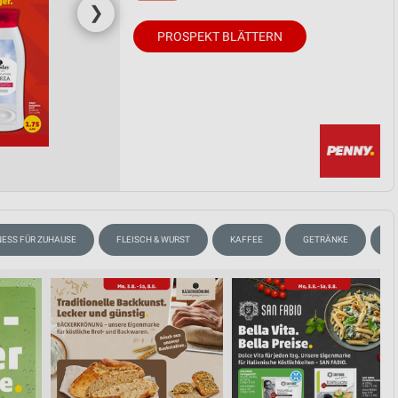
❯
PROSPEKT BLÄTTERN
ESS FÜR ZUHAUSE
FLEISCH & WURST
KAFFEE
GETRÄNKE
T