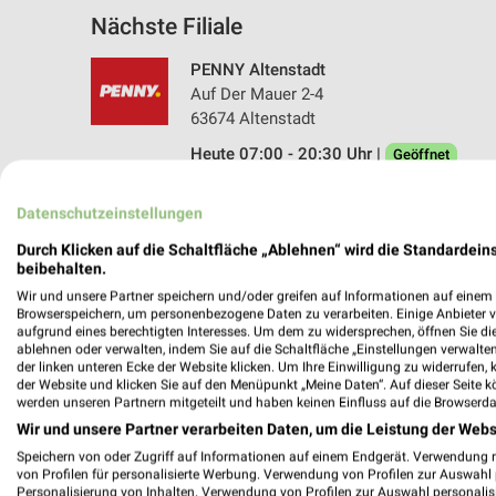
Nächste Filiale
PENNY Altenstadt
Auf Der Mauer 2-4
63674 Altenstadt
Heute 07:00 - 20:30 Uhr |
Geöffnet
396,92 km • Angebote: 1 Prospekt
Datenschutzeinstellungen
Durch Klicken auf die Schaltfläche „Ablehnen“ wird die Standardeins
beibehalten.
Angebote-Kalender für PENNY in Al
Wir und unsere Partner speichern und/oder greifen auf Informationen auf einem G
Browserspeichern, um personenbezogene Daten zu verarbeiten. Einige Anbieter 
aufgrund eines berechtigten Interesses. Um dem zu widersprechen, öffnen Sie die 
Aug.
ablehnen oder verwalten, indem Sie auf die Schaltfläche „Einstellungen verwalten“
03
Mo
04
Di
05
Mi
06
Do
07
F
der linken unteren Ecke der Website klicken. Um Ihre Einwilligung zu widerrufen, 
der Website und klicken Sie auf den Menüpunkt „Meine Daten“. Auf dieser Seite k
PENNY - Angebote ab 03.08.
werden unseren Partnern mitgeteilt und haben keinen Einfluss auf die Browserda
Wir und unsere Partner verarbeiten Daten, um die Leistung der Webs
Speichern von oder Zugriff auf Informationen auf einem Endgerät. Verwendung 
von Profilen für personalisierte Werbung. Verwendung von Profilen zur Auswahl p
Personalisierung von Inhalten. Verwendung von Profilen zur Auswahl personalis