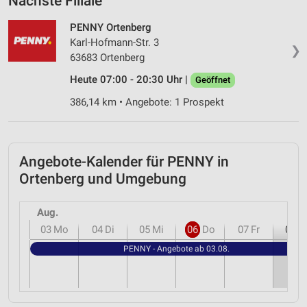
Nächste Filiale
PENNY Ortenberg
Karl-Hofmann-Str. 3
❯
63683 Ortenberg
Heute 07:00 - 20:30 Uhr |
Geöffnet
386,14 km • Angebote: 1 Prospekt
Angebote-Kalender für PENNY in
Ortenberg und Umgebung
Aug.
03
Mo
04
Di
05
Mi
06
Do
07
Fr
08
S
PENNY - Angebote ab 03.08.