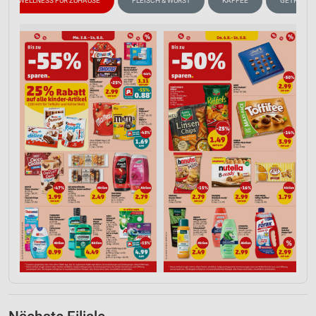
WELLNESS FÜR ZUHAUSE
FLEISCH & WURST
KAFFEE
GETRÄNKE