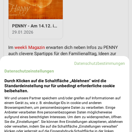
PENNY - Am 14.12. ist Valentinstag
29.01.2026
Im
weekli Magazin
erwarten dich neben Infos zu PENNY
auch clevere Spartipps für den Familienalltag, Ideen zur
Haushaltsplanung und einfache Wege, dein Budget
Datenschutzbestimmungen
nachhaltig zu entlasten.
Datenschutzeinstellungen
Durch Klicken auf die Schaltfläche „Ablehnen“ wird die
Standardeinstellung nur für unbedingt erforderliche cookie
beibehalten.
Wir und unsere Partner speichern und/oder greifen auf Informationen auf
einem Gerät zu, wie z. B. eindeutige IDs in cookie und anderen
weekli - Prospekte & Angebote App
Browserspeichern, um personenbezogene Daten zu verarbeiten. Einige
Anbieter verarbeiten Ihre personenbezogenen Daten möglicherweise
aufgrund eines berechtigten Interesses. Um dem zu widersprechen, öffnen
Alle PENNY Angebote immer griffbereit – mit der kostenlosen
Sie die „Einstellungen“. Sie können Ihre Einstellungen akzeptieren, ablehnen
weekli App für iOS & Android.
oder verwalten, indem Sie auf die Schaltfläche „Einstellungen verwalten“
klicken oder jederzeit auf die Fingerabdruck-Schaltfläche in der linken