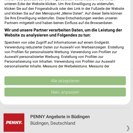
✔
Standortgenaue Angebote
unteren Ecke der Website klicken. Um Ihre Einwilligung zu widerrufen,
klicken Sie auf den Fingerabdruck oder den Link in der Fußzeile der Website
✔
Folge deinem Lieblingshändler
und klicken Sie auf den Menüpunkt „Meine Daten“. Auf dieser Seite können
✔
Push-Benachrichtigungen bei neuen Prospekten
Sie Ihre Einwilligung widerrufen. Diese Entscheidungen werden unseren
✔
Einkaufsliste - Einkauf stressfrei planen
Partnern mitgeteilt und haben keinen Einfluss auf die Browserdaten.
Wir und unsere Partner verarbeiten Daten, um die Leistung der
Website zu analysieren und Folgendes zu tun:
JETZT LADEN UND SPAREN!
Speichern von oder Zugriff auf Informationen auf einem Endgerät.
Verwendung reduzierter Daten zur Auswahl von Werbeanzeigen. Erstellung
von Profilen für personalisierte Werbung. Verwendung von Profilen zur
Auswahl personalisierter Werbung. Erstellung von Profilen zur
Personalisierung von Inhalten. Verwendung von Profilen zur Auswahl
personalisierter Inhalte. Messung der Werbeleistung. Messung der
Performance von Inhalten. Analyse von Zielgruppen durch Statistiken oder
Kombinationen von Daten aus verschiedenen Quellen. Entwicklung und
Verbesserung der Angebote. Verwendung reduzierter Daten zur Auswahl
Alle akzeptieren
Weitere PENNY Geschäfte mit Angeboten in
von Inhalten.
und um Ortenberg
Daten können außerhalb der Europäischen Union weitergegeben und in die
Nein, anpassen
USA gesendet werden.
Ihre Einwilligung und die cookie Richtlinie gelten ausschließlich für diese
5 Geschäfte und Orte
Website/App.
Partnerliste anzeigen (1 IAB-Anbieter)
PENNY Angebote in Büdingen
Wir nutzen Ihre Daten für folgende Zwecke:
Büdingen, Deutschland
❯
IAB-Verarbeitungszwecke: