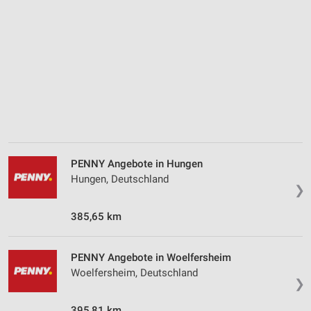
Kombinationen von Daten aus verschiedenen
Quellen
Entwicklung und Verbesserung der Angebote
Verwendung reduzierter Daten zur Auswahl von
Inhalten
IAB-Besonderheiten:
Verwendung genauer Standortdaten
PENNY Angebote in Hungen
Geräte anhand von aktiv angeforderten
Informationen identifizieren
Hungen, Deutschland
❯
Nicht-IAB-Verarbeitungszwecke:
385,65 km
Notwendig
Performance
PENNY Angebote in Woelfersheim
Woelfersheim, Deutschland
Funktional
❯
Werbung
395,81 km