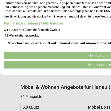
Performance von Inhalten. Analyse von Zielgruppen durch Statistiken oder Kom
und Verbesserung der Angebote. Verwendung reduzierter Daten zur Auswahl von
Daten können außerhalb der Europäischen Union weitergegeben und in die USA 
Ihre Einwilligung und die cookie Richtlinie gelten ausschließlich für diese Websit
Partnerliste anzeigen (1 IAB-Anbieter)
Wir nutzen Ihre Daten für folgende Zwecke:
IAB-Verarbeitungszwecke:
Speichern von oder Zugriff auf Informationen auf einem Endgerät
Verwendung reduzierter Daten zur Auswahl von Werbeanzeigen
Alle akzeptiere
Erstellung von Profilen für personalisierte Werbung
Nein, anpassen
Verwendung von Profilen zur Auswahl personalisierter Werbung
Erstellung von Profilen zur Personalisierung von Inhalten
Möbel & Wohnen Angebote für Hanau 
Verwendung von Profilen zur Auswahl personalisierter Inhalte
34 Prospekte
Messung der Werbeleistung
XXXLutz
Möbel Boss