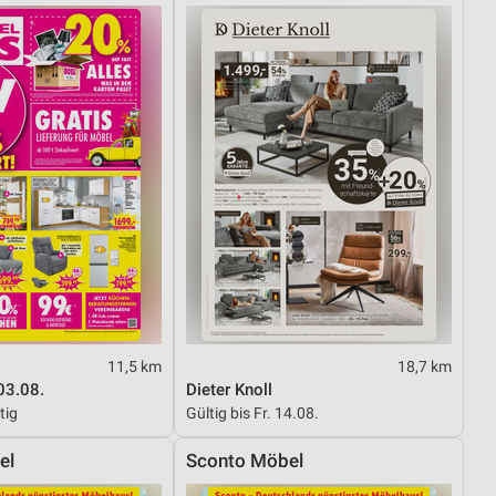
von Daten aus verschiedenen
ren
11,5 km
18,7 km
03.08.
Dieter Knoll
tig
Gültig bis Fr. 14.08.
el
Sconto Möbel