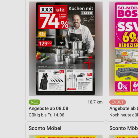
Messung der Performance von Inhalten
Analyse von Zielgruppen durch Statistiken oder Kombinationen 
Quellen
Entwicklung und Verbesserung der Angebote
Verwendung reduzierter Daten zur Auswahl von Inhalten
IAB-Besonderheiten:
Verwendung genauer Standortdaten
Geräte anhand von aktiv angeforderten Informationen identifizie
Nicht-IAB-Verarbeitungszwecke:
Notwendig
18,7 km
Angebote ab 08.08.
Angebote ab 
Performance
Gültig bis Fr. 14.08.
Noch heute gül
Funktional
Sconto Möbel
Sconto Möb
Werbung