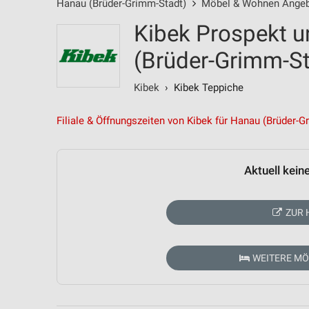
Hanau (Brüder-Grimm-Stadt)
Möbel & Wohnen Ange
Kibek Prospekt u
(Brüder-Grimm-St
Kibek
› Kibek Teppiche
Filiale & Öffnungszeiten von Kibek für Hanau (Brüder-G
Aktuell kein
ZUR 
WEITERE M