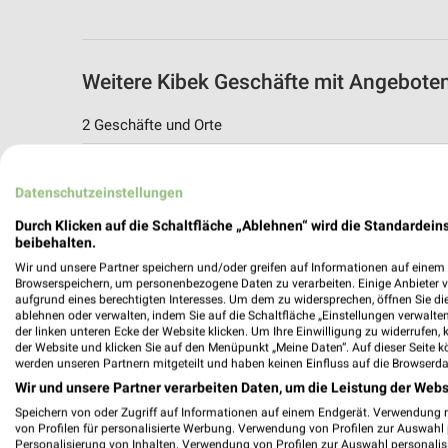
Weitere Kibek Geschäfte mit Angebote
2 Geschäfte und Orte
Kibek Angebote in Weinheim
Datenschutzeinstellungen
Weinheim, Deutschland
Durch Klicken auf die Schaltfläche „Ablehnen“ wird die Standardeins
beibehalten.
469,15 km
Wir und unsere Partner speichern und/oder greifen auf Informationen auf einem G
Browserspeichern, um personenbezogene Daten zu verarbeiten. Einige Anbieter 
aufgrund eines berechtigten Interesses. Um dem zu widersprechen, öffnen Sie die 
Kibek Angebote in Ludwigshafen
ablehnen oder verwalten, indem Sie auf die Schaltfläche „Einstellungen verwalten“
Ludwigshafen, Deutschland
der linken unteren Ecke der Website klicken. Um Ihre Einwilligung zu widerrufen, 
der Website und klicken Sie auf den Menüpunkt „Meine Daten“. Auf dieser Seite k
werden unseren Partnern mitgeteilt und haben keinen Einfluss auf die Browserda
488,65 km
Wir und unsere Partner verarbeiten Daten, um die Leistung der Webs
Speichern von oder Zugriff auf Informationen auf einem Endgerät. Verwendung 
von Profilen für personalisierte Werbung. Verwendung von Profilen zur Auswahl p
Personalisierung von Inhalten. Verwendung von Profilen zur Auswahl personalis