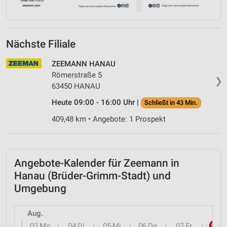
Nächste Filiale
ZEEMANN HANAU
Römerstraße 5
❯
63450 HANAU
Heute 09:00 - 16:00 Uhr |
Schließt in 43 Min.
409,48 km • Angebote: 1 Prospekt
Angebote-Kalender für Zeemann in
Hanau (Brüder-Grimm-Stadt) und
Umgebung
Aug.
03
Mo
04
Di
05
Mi
06
Do
07
Fr
08
S