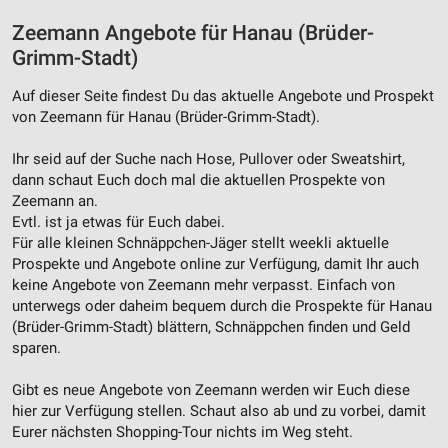
Messung der Performance von Inhalten
Zeemann Angebote für Hanau (Brüder-
Analyse von Zielgruppen durch Statistiken oder
Grimm-Stadt)
Kombinationen von Daten aus verschiedenen
Quellen
Auf dieser Seite findest Du das aktuelle Angebote und Prospekt
von Zeemann für Hanau (Brüder-Grimm-Stadt).
Entwicklung und Verbesserung der Angebote
Ihr seid auf der Suche nach Hose, Pullover oder Sweatshirt,
Verwendung reduzierter Daten zur Auswahl von
dann schaut Euch doch mal die aktuellen Prospekte von
Inhalten
Zeemann an.
IAB-Besonderheiten:
Evtl. ist ja etwas für Euch dabei.
Für alle kleinen Schnäppchen-Jäger stellt weekli aktuelle
Verwendung genauer Standortdaten
Prospekte und Angebote online zur Verfügung, damit Ihr auch
keine Angebote von Zeemann mehr verpasst. Einfach von
Geräte anhand von aktiv angeforderten
unterwegs oder daheim bequem durch die Prospekte für Hanau
Informationen identifizieren
(Brüder-Grimm-Stadt) blättern, Schnäppchen finden und Geld
Nicht-IAB-Verarbeitungszwecke:
sparen.
Notwendig
Gibt es neue Angebote von Zeemann werden wir Euch diese
hier zur Verfügung stellen. Schaut also ab und zu vorbei, damit
Performance
Eurer nächsten Shopping-Tour nichts im Weg steht.