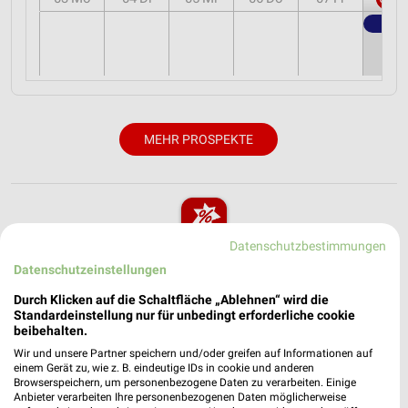
MEHR PROSPEKTE
Datenschutzbestimmungen
weekli - Prospekte & Angebote App
Datenschutzeinstellungen
Alle Zeemann Angebote immer griffbereit – mit der
Durch Klicken auf die Schaltfläche „Ablehnen“ wird die
Standardeinstellung nur für unbedingt erforderliche cookie
kostenlosen weekli App für iOS & Android.
beibehalten.
Wir und unsere Partner speichern und/oder greifen auf Informationen auf
✔
Standortgenaue Angebote
einem Gerät zu, wie z. B. eindeutige IDs in cookie und anderen
✔
Folge deinem Lieblingshändler
Browserspeichern, um personenbezogene Daten zu verarbeiten. Einige
✔
Push-Benachrichtigungen bei neuen Prospekten
Anbieter verarbeiten Ihre personenbezogenen Daten möglicherweise