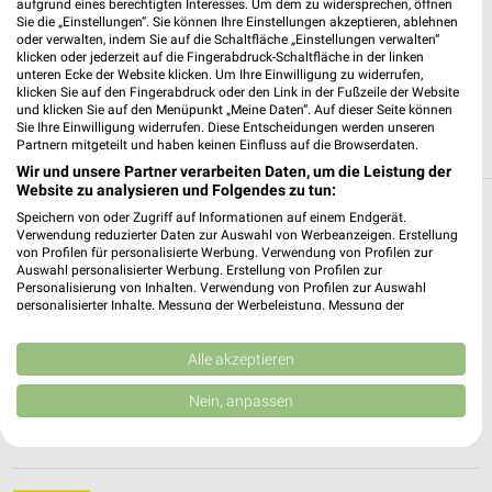
✔
Einkaufsliste - Einkauf stressfrei planen
aufgrund eines berechtigten Interesses. Um dem zu widersprechen, öffnen
Sie die „Einstellungen“. Sie können Ihre Einstellungen akzeptieren, ablehnen
oder verwalten, indem Sie auf die Schaltfläche „Einstellungen verwalten“
klicken oder jederzeit auf die Fingerabdruck-Schaltfläche in der linken
JETZT LADEN UND SPAREN!
unteren Ecke der Website klicken. Um Ihre Einwilligung zu widerrufen,
klicken Sie auf den Fingerabdruck oder den Link in der Fußzeile der Website
und klicken Sie auf den Menüpunkt „Meine Daten“. Auf dieser Seite können
Sie Ihre Einwilligung widerrufen. Diese Entscheidungen werden unseren
Partnern mitgeteilt und haben keinen Einfluss auf die Browserdaten.
Wir und unsere Partner verarbeiten Daten, um die Leistung der
Website zu analysieren und Folgendes zu tun:
Speichern von oder Zugriff auf Informationen auf einem Endgerät.
Weitere Zeemann Geschäfte mit Angeboten
Verwendung reduzierter Daten zur Auswahl von Werbeanzeigen. Erstellung
in und um Hanau (Brüder-Grimm-Stadt)
von Profilen für personalisierte Werbung. Verwendung von Profilen zur
Auswahl personalisierter Werbung. Erstellung von Profilen zur
Personalisierung von Inhalten. Verwendung von Profilen zur Auswahl
2 Geschäfte und Orte
personalisierter Inhalte. Messung der Werbeleistung. Messung der
Performance von Inhalten. Analyse von Zielgruppen durch Statistiken oder
Kombinationen von Daten aus verschiedenen Quellen. Entwicklung und
Zeemann Angebote in FRANKFURT AM MAIN
Verbesserung der Angebote. Verwendung reduzierter Daten zur Auswahl
Alle akzeptieren
von Inhalten.
FRANKFURT AM MAIN, Deutschland
❯
Daten können außerhalb der Europäischen Union weitergegeben und in die
Nein, anpassen
USA gesendet werden.
Ihre Einwilligung und die cookie Richtlinie gelten ausschließlich für diese
422,64 km
Website/App.
Partnerliste anzeigen (1 IAB-Anbieter)