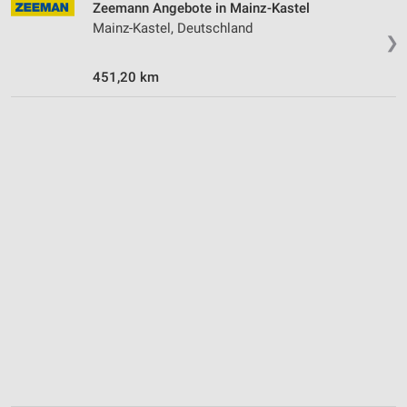
Zeemann Angebote in Mainz-Kastel
Wir nutzen Ihre Daten für folgende Zwecke:
Mainz-Kastel, Deutschland
IAB-Verarbeitungszwecke:
❯
Speichern von oder Zugriff auf Informationen
451,20 km
auf einem Endgerät
Verwendung reduzierter Daten zur Auswahl von
Werbeanzeigen
Erstellung von Profilen für personalisierte
Werbung
Verwendung von Profilen zur Auswahl
personalisierter Werbung
Erstellung von Profilen zur Personalisierung
von Inhalten
Verwendung von Profilen zur Auswahl
personalisierter Inhalte
Messung der Werbeleistung