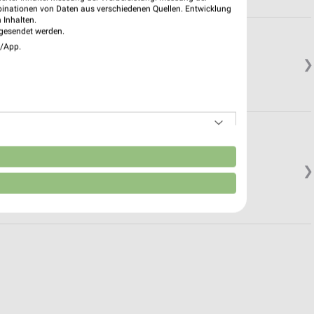
binationen von Daten aus verschiedenen Quellen. Entwicklung
 Inhalten.
gesendet werden.
vis Presley Platz
e/App.
❯
n
❯