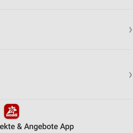
❯
❯
pekte & Angebote App