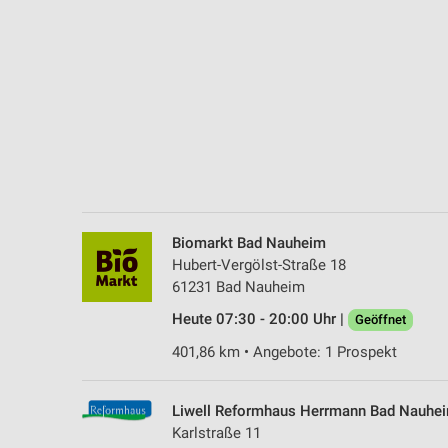
Messung der Performance von Inhalten
Analyse von Zielgruppen durch Statistiken oder Kombinationen 
Quellen
Entwicklung und Verbesserung der Angebote
Verwendung reduzierter Daten zur Auswahl von Inhalten
IAB-Besonderheiten:
Verwendung genauer Standortdaten
Biomarkt Bad Nauheim
Geräte anhand von aktiv angeforderten Informationen identifizie
Hubert-Vergölst-Straße 18
61231 Bad Nauheim
Nicht-IAB-Verarbeitungszwecke:
Heute 07:30 - 20:00 Uhr |
Geöffnet
Notwendig
401,86 km • Angebote: 1 Prospekt
Performance
Funktional
Liwell Reformhaus Herrmann Bad Nauhe
Karlstraße 11
Werbung