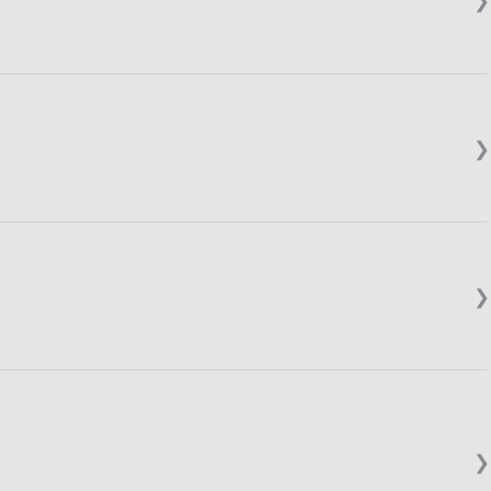
❯
❯
❯
❯