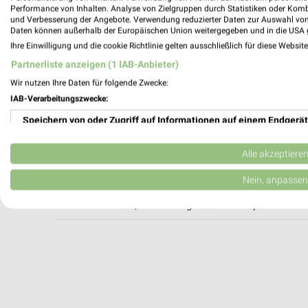
Performance von Inhalten. Analyse von Zielgruppen durch Statistiken oder Kom
und Verbesserung der Angebote. Verwendung reduzierter Daten zur Auswahl von
Daten können außerhalb der Europäischen Union weitergegeben und in die USA 
Liwell Reformhaus Herrmann Friedberg El
Ihre Einwilligung und die cookie Richtlinie gelten ausschließlich für diese Websit
Kaiserstraße 94
Partnerliste anzeigen (1 IAB-Anbieter)
61169 Friedberg
Wir nutzen Ihre Daten für folgende Zwecke:
403,52 km • Angebote: 1 Prospekt
IAB-Verarbeitungszwecke:
Speichern von oder Zugriff auf Informationen auf einem Endgerät
BioMarkt Friedberg
Lindenstraße 25
Verwendung reduzierter Daten zur Auswahl von Werbeanzeigen
Alle akzeptiere
61169 Friedberg
Erstellung von Profilen für personalisierte Werbung
Nein, anpassen
Heute 08:00 - 19:00 Uhr |
Geöffnet
404,27 km • Angebote: 1 Prospekt
Verwendung von Profilen zur Auswahl personalisierter Werbung
Erstellung von Profilen zur Personalisierung von Inhalten
Verwendung von Profilen zur Auswahl personalisierter Inhalte
Messung der Werbeleistung