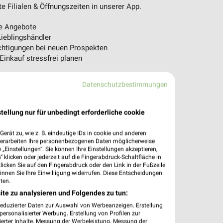
 Filialen & Öffnungszeiten in unserer App.
e Angebote
ieblingshändler
htigungen bei neuen Prospekten
 Einkauf stressfrei planen
 App jetzt laden oder QR-Code scannen.
Datenschutzbestimmungen
tellung nur für unbedingt erforderliche cookie
erät zu, wie z. B. eindeutige IDs in cookie und anderen
verarbeiten Ihre personenbezogenen Daten möglicherweise
„Einstellungen“. Sie können Ihre Einstellungen akzeptieren,
 klicken oder jederzeit auf die Fingerabdruck-Schaltfläche in
klicken Sie auf den Fingerabdruck oder den Link in der Fußzeile
önnen Sie Ihre Einwilligung widerrufen. Diese Entscheidungen
ten.
ite zu analysieren und Folgendes zu tun:
reduzierter Daten zur Auswahl von Werbeanzeigen. Erstellung
ersonalisierter Werbung. Erstellung von Profilen zur
ierter Inhalte. Messung der Werbeleistung. Messung der