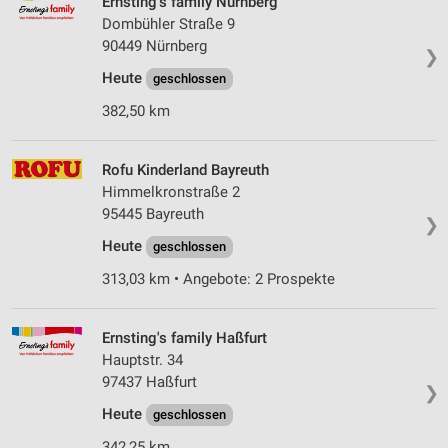
Ernsting's family Nürnberg
Dombühler Straße 9
Erstellung von Profilen zur Personalisierung
90449 Nürnberg
❯
von Inhalten
Heute
geschlossen
Verwendung von Profilen zur Auswahl
382,50 km
personalisierter Inhalte
Messung der Werbeleistung
Rofu Kinderland Bayreuth
Himmelkronstraße 2
Messung der Performance von Inhalten
95445 Bayreuth
❯
Analyse von Zielgruppen durch Statistiken oder
Heute
geschlossen
Kombinationen von Daten aus verschiedenen
Quellen
313,03 km • Angebote: 2 Prospekte
Entwicklung und Verbesserung der Angebote
Ernsting's family Haßfurt
Verwendung reduzierter Daten zur Auswahl von
Hauptstr. 34
Inhalten
97437 Haßfurt
❯
IAB-Besonderheiten:
Heute
geschlossen
Verwendung genauer Standortdaten
342,25 km