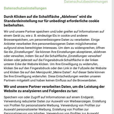
Datenschutzbestimmungen
Datenschutzeinstellungen
Ernsting's family Neustadt a. d. Aisch
Durch Klicken auf die Schaltfläche „Ablehnen“ wird die
Wilhelmstraße 20
Standardeinstellung nur für unbedingt erforderliche cookie
beibehalten.
91413 Neustadt a. d. Aisch
❯
Wir und unsere Partner speichern und/oder greifen auf Informationen auf
Heute
geschlossen
einem Gerät zu, wie z. B. eindeutige IDs in cookie und anderen
Browserspeichern, um personenbezogene Daten zu verarbeiten. Einige
380,98 km
Anbieter verarbeiten Ihre personenbezogenen Daten möglicherweise
aufgrund eines berechtigten Interesses. Um dem zu widersprechen, öffnen
Sie die „Einstellungen“. Sie können Ihre Einstellungen akzeptieren, ablehnen
oder verwalten, indem Sie auf die Schaltfläche „Einstellungen verwalten“
Ernsting's family Lichtenfels
klicken oder jederzeit auf die Fingerabdruck-Schaltfläche in der linken
Marktplatz 13
unteren Ecke der Website klicken. Um Ihre Einwilligung zu widerrufen,
klicken Sie auf den Fingerabdruck oder den Link in der Fußzeile der Website
96215 Lichtenfels
❯
und klicken Sie auf den Menüpunkt „Meine Daten“. Auf dieser Seite können
Sie Ihre Einwilligung widerrufen. Diese Entscheidungen werden unseren
Heute
geschlossen
Partnern mitgeteilt und haben keinen Einfluss auf die Browserdaten.
309,98 km
Wir und unsere Partner verarbeiten Daten, um die Leistung der
Website zu analysieren und Folgendes zu tun:
Speichern von oder Zugriff auf Informationen auf einem Endgerät.
Ernsting's family Nürnberg
Verwendung reduzierter Daten zur Auswahl von Werbeanzeigen. Erstellung
von Profilen für personalisierte Werbung. Verwendung von Profilen zur
Breite Gasse 5
Auswahl personalisierter Werbung. Erstellung von Profilen zur
90402 Nürnberg
Personalisierung von Inhalten. Verwendung von Profilen zur Auswahl