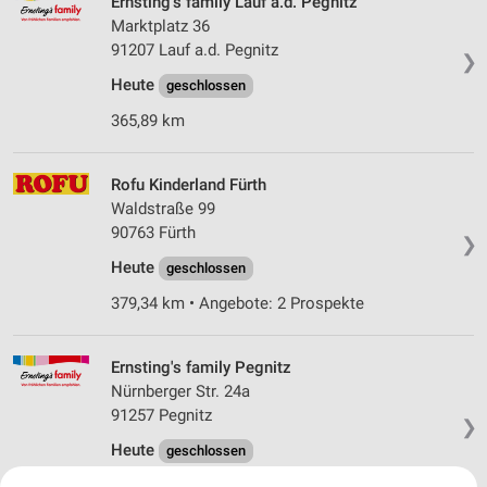
Ernsting's family Lauf a.d. Pegnitz
Marktplatz 36
91207 Lauf a.d. Pegnitz
❯
Heute
geschlossen
365,89 km
Rofu Kinderland Fürth
Waldstraße 99
90763 Fürth
❯
Heute
geschlossen
379,34 km • Angebote: 2 Prospekte
Ernsting's family Pegnitz
Nürnberger Str. 24a
91257 Pegnitz
❯
Heute
geschlossen
334,10 km