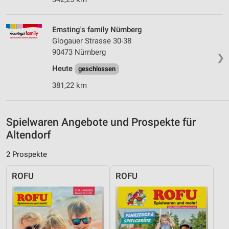
Geräte anhand von aktiv angeforderten
Informationen identifizieren
Ernsting's family Nürnberg
Nicht-IAB-Verarbeitungszwecke:
Glogauer Strasse 30-38
90473 Nürnberg
Notwendig
❯
Heute
geschlossen
Performance
381,22 km
Funktional
Werbung
Spielwaren Angebote und Prospekte für
Altendorf
2 Prospekte
ROFU
ROFU