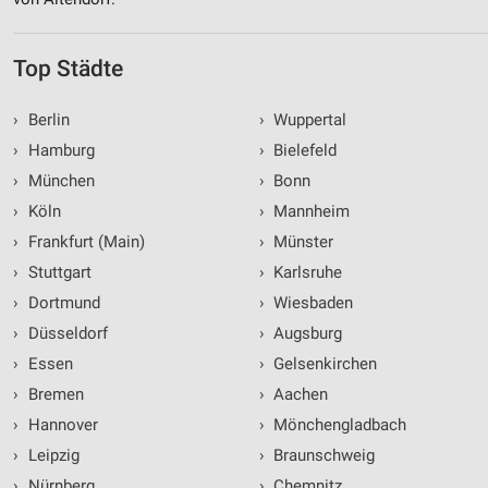
Top Städte
›
Berlin
›
Wuppertal
›
Hamburg
›
Bielefeld
›
München
›
Bonn
›
Köln
›
Mannheim
›
Frankfurt (Main)
›
Münster
›
Stuttgart
›
Karlsruhe
›
Dortmund
›
Wiesbaden
›
Düsseldorf
›
Augsburg
›
Essen
›
Gelsenkirchen
›
Bremen
›
Aachen
›
Hannover
›
Mönchengladbach
›
Leipzig
›
Braunschweig
›
Nürnberg
›
Chemnitz