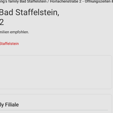
ing's family Bad Staffelstein / Horlachenstraße 2 - Öffnungszeiten
Bad Staffelstein,
 2
ilien empfohlen.
taffelstein
y Filiale