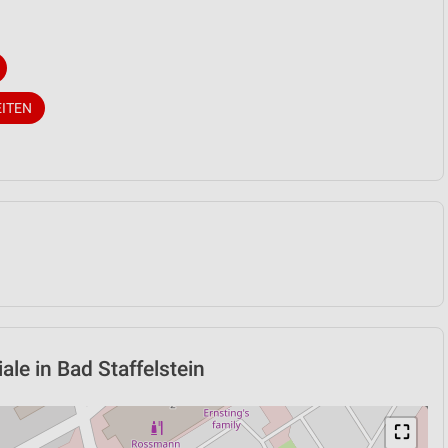
EITEN
iale in Bad Staffelstein
⛶