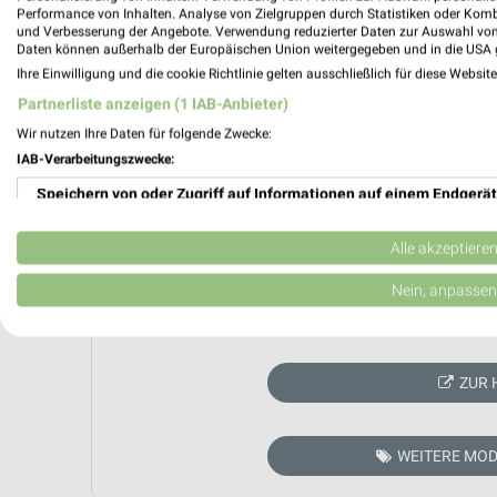
Performance von Inhalten. Analyse von Zielgruppen durch Statistiken oder Kom
und Verbesserung der Angebote. Verwendung reduzierter Daten zur Auswahl von
Daten können außerhalb der Europäischen Union weitergegeben und in die USA 
Ihre Einwilligung und die cookie Richtlinie gelten ausschließlich für diese Websit
Partnerliste anzeigen (1 IAB-Anbieter)
Wir nutzen Ihre Daten für folgende Zwecke:
IAB-Verarbeitungszwecke:
Speichern von oder Zugriff auf Informationen auf einem Endgerät
Verwendung reduzierter Daten zur Auswahl von Werbeanzeigen
Alle akzeptiere
Erstellung von Profilen für personalisierte Werbung
Nein, anpassen
Aktuell kein
Verwendung von Profilen zur Auswahl personalisierter Werbung
Erstellung von Profilen zur Personalisierung von Inhalten
ZUR 
Verwendung von Profilen zur Auswahl personalisierter Inhalte
WEITERE MOD
Messung der Werbeleistung