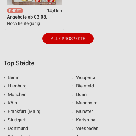
14,4 km
Angebote ab 03.08.
Noch heute gültig
ALLE PROSPEKTE
Top Städte
›
Berlin
›
Wuppertal
›
Hamburg
›
Bielefeld
›
München
›
Bonn
›
Köln
›
Mannheim
›
Frankfurt (Main)
›
Münster
›
Stuttgart
›
Karlsruhe
›
Dortmund
›
Wiesbaden