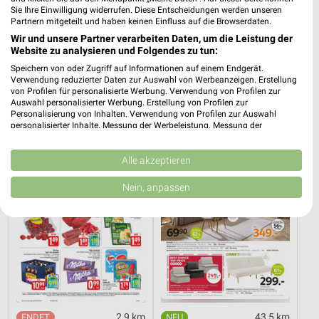
Sie Ihre Einwilligung widerrufen. Diese Entscheidungen werden unseren
Partnern mitgeteilt und haben keinen Einfluss auf die Browserdaten.
Wir und unsere Partner verarbeiten Daten, um die Leistung der
11,4 km
0,7 km
Website zu analysieren und Folgendes zu tun:
Angebote ab 10.08.
Angebote ab 03.08.
Speichern von oder Zugriff auf Informationen auf einem Endgerät.
Gültig ab Mo. 10.08.
Noch heute gültig
Verwendung reduzierter Daten zur Auswahl von Werbeanzeigen. Erstellung
von Profilen für personalisierte Werbung. Verwendung von Profilen zur
Auswahl personalisierter Werbung. Erstellung von Profilen zur
EDEKA
XXXLutz
Personalisierung von Inhalten. Verwendung von Profilen zur Auswahl
personalisierter Inhalte. Messung der Werbeleistung. Messung der
Performance von Inhalten. Analyse von Zielgruppen durch Statistiken oder
Kombinationen von Daten aus verschiedenen Quellen. Entwicklung und
Verbesserung der Angebote. Verwendung reduzierter Daten zur Auswahl
Alle akzeptieren
von Inhalten.
Daten können außerhalb der Europäischen Union weitergegeben und in die
Nein, anpassen
USA gesendet werden.
Ihre Einwilligung und die cookie Richtlinie gelten ausschließlich für diese
Website/App.
Partnerliste anzeigen (1 IAB-Anbieter)
Wir nutzen Ihre Daten für folgende Zwecke:
IAB-Verarbeitungszwecke:
Speichern von oder Zugriff auf Informationen
auf einem Endgerät
2,9 km
43,5 km