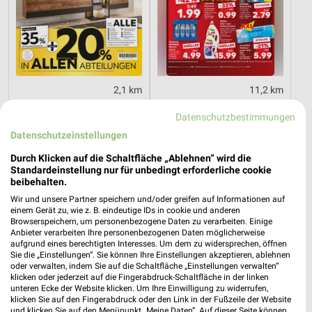
2,1 km
11,2 km
Wohnen Spezial
Angebote ab 06.08.
Datenschutzbestimmungen
Gültig bis Fr. 14.08.
Gültig bis Mi. 12.08.
Datenschutzeinstellungen
Thomas Philipps
REWE
Durch Klicken auf die Schaltfläche „Ablehnen“ wird die
Standardeinstellung nur für unbedingt erforderliche cookie
beibehalten.
Wir und unsere Partner speichern und/oder greifen auf Informationen auf
einem Gerät zu, wie z. B. eindeutige IDs in cookie und anderen
Browserspeichern, um personenbezogene Daten zu verarbeiten. Einige
Anbieter verarbeiten Ihre personenbezogenen Daten möglicherweise
aufgrund eines berechtigten Interesses. Um dem zu widersprechen, öffnen
Sie die „Einstellungen“. Sie können Ihre Einstellungen akzeptieren, ablehnen
oder verwalten, indem Sie auf die Schaltfläche „Einstellungen verwalten“
klicken oder jederzeit auf die Fingerabdruck-Schaltfläche in der linken
unteren Ecke der Website klicken. Um Ihre Einwilligung zu widerrufen,
klicken Sie auf den Fingerabdruck oder den Link in der Fußzeile der Website
und klicken Sie auf den Menüpunkt „Meine Daten“. Auf dieser Seite können