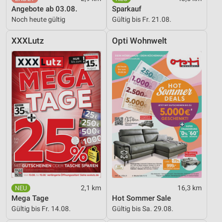
Angebote ab 03.08.
Sparkauf
Verwendung reduzierter Daten zur Auswahl von
Noch heute gültig
Gültig bis Fr. 21.08.
Werbeanzeigen
XXXLutz
Opti Wohnwelt
Erstellung von Profilen für personalisierte
Werbung
Verwendung von Profilen zur Auswahl
personalisierter Werbung
Erstellung von Profilen zur Personalisierung
von Inhalten
Verwendung von Profilen zur Auswahl
personalisierter Inhalte
Messung der Werbeleistung
Messung der Performance von Inhalten
2,1 km
16,3 km
Mega Tage
Hot Sommer Sale
Analyse von Zielgruppen durch Statistiken oder
Kombinationen von Daten aus verschiedenen
Gültig bis Fr. 14.08.
Gültig bis Sa. 29.08.
Quellen