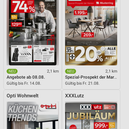
2,1 km
2,1 km
Angebote ab 08.08.
Spezial-Prospekt der Marken
Gültig bis Fr. 14.08.
Gültig bis Fr. 21.08.
Opti Wohnwelt
XXXLutz