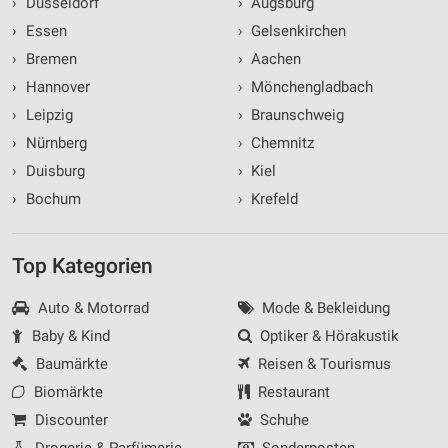
›
Düsseldorf
›
Augsburg
›
Essen
›
Gelsenkirchen
›
Bremen
›
Aachen
›
Hannover
›
Mönchengladbach
›
Leipzig
›
Braunschweig
›
Nürnberg
›
Chemnitz
›
Duisburg
›
Kiel
›
Bochum
›
Krefeld
Top Kategorien
Auto & Motorrad
Mode & Bekleidung
Baby & Kind
Optiker & Hörakustik
Baumärkte
Reisen & Tourismus
Biomärkte
Restaurant
Discounter
Schuhe
Drogerie & Parfümerie
Sonderposten