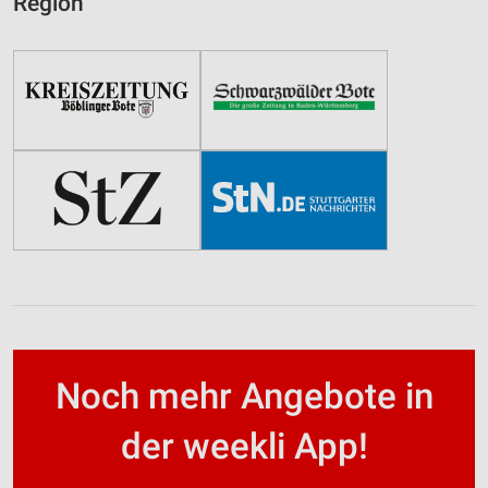
Region
Noch mehr Angebote in
der weekli App!