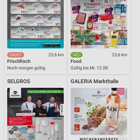
23,6 km
23,6 km
Frischfisch
Food
Noch morgen gültig
Gültig bis Mi. 12.08.
SELGROS
GALERIA Markthalle