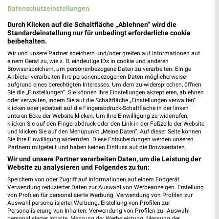
Datenschutzeinstellungen
Durch Klicken auf die Schaltfläche „Ablehnen“ wird die
Standardeinstellung nur für unbedingt erforderliche cookie
beibehalten.
Wir und unsere Partner speichern und/oder greifen auf Informationen auf
einem Gerät zu, wie z. B. eindeutige IDs in cookie und anderen
Browserspeichern, um personenbezogene Daten zu verarbeiten. Einige
Anbieter verarbeiten Ihre personenbezogenen Daten möglicherweise
aufgrund eines berechtigten Interesses. Um dem zu widersprechen, öffnen
Sie die „Einstellungen“. Sie können Ihre Einstellungen akzeptieren, ablehnen
oder verwalten, indem Sie auf die Schaltfläche „Einstellungen verwalten“
klicken oder jederzeit auf die Fingerabdruck-Schaltfläche in der linken
unteren Ecke der Website klicken. Um Ihre Einwilligung zu widerrufen,
klicken Sie auf den Fingerabdruck oder den Link in der Fußzeile der Website
5,9 km
3,8 km
und klicken Sie auf den Menüpunkt „Meine Daten“. Auf dieser Seite können
Angebote ab 03.08.
Angebote ab 03.08.
Sie Ihre Einwilligung widerrufen. Diese Entscheidungen werden unseren
Noch morgen gültig
Noch morgen gültig
Partnern mitgeteilt und haben keinen Einfluss auf die Browserdaten.
Wir und unsere Partner verarbeiten Daten, um die Leistung der
Marktkauf
METRO
Website zu analysieren und Folgendes zu tun:
Speichern von oder Zugriff auf Informationen auf einem Endgerät.
Verwendung reduzierter Daten zur Auswahl von Werbeanzeigen. Erstellung
von Profilen für personalisierte Werbung. Verwendung von Profilen zur
Auswahl personalisierter Werbung. Erstellung von Profilen zur
Personalisierung von Inhalten. Verwendung von Profilen zur Auswahl
personalisierter Inhalte. Messung der Werbeleistung. Messung der