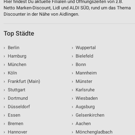
Hier findest Du aktuelle Filialen und Öffnungszeiten von z.B.
Netto Marken-Discount, Lidl und ALDI SÜD, rund um das Thema
Discounter in der Nähe von Aidlingen.
Top Städte
›
Berlin
›
Wuppertal
›
Hamburg
›
Bielefeld
›
München
›
Bonn
›
Köln
›
Mannheim
›
Frankfurt (Main)
›
Münster
›
Stuttgart
›
Karlsruhe
›
Dortmund
›
Wiesbaden
›
Düsseldorf
›
Augsburg
›
Essen
›
Gelsenkirchen
›
Bremen
›
Aachen
›
Hannover
›
Mönchengladbach