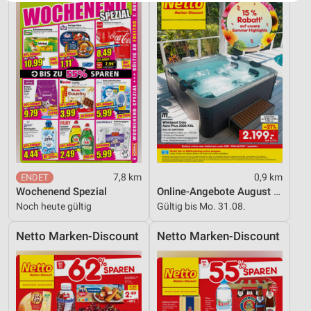
Website/App.
Partnerliste anzeigen (1 IAB-Anbieter)
Wir nutzen Ihre Daten für folgende Zwecke:
IAB-Verarbeitungszwecke:
Speichern von oder Zugriff auf Informationen
auf einem Endgerät
Verwendung reduzierter Daten zur Auswahl von
Werbeanzeigen
Erstellung von Profilen für personalisierte
Werbung
7,8 km
0,9 km
Wochenend Spezial
Online-Angebote August 2026
Verwendung von Profilen zur Auswahl
Noch heute gültig
Gültig bis Mo. 31.08.
personalisierter Werbung
Netto Marken-Discount
Netto Marken-Discount
Erstellung von Profilen zur Personalisierung
von Inhalten
Verwendung von Profilen zur Auswahl
personalisierter Inhalte