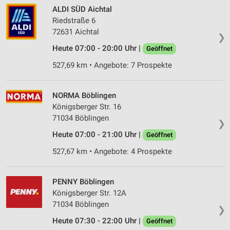
ALDI SÜD Aichtal
Riedstraße 6
72631 Aichtal
❯
Heute 07:00 - 20:00 Uhr |
Geöffnet
527,69 km • Angebote: 7 Prospekte
NORMA Böblingen
Königsberger Str. 16
71034 Böblingen
❯
Heute 07:00 - 21:00 Uhr |
Geöffnet
527,67 km • Angebote: 4 Prospekte
PENNY Böblingen
Königsberger Str. 12A
71034 Böblingen
❯
Heute 07:30 - 22:00 Uhr |
Geöffnet