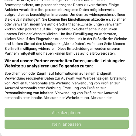
einem Gerät zu, wie z. B. eindeutige IDs in cookie und anderen
Browserspeichern, um personenbezogene Daten zu verarbeiten. Einige
Lidl
PENNY
Anbieter verarbeiten Ihre personenbezogenen Daten möglicherweise
aufgrund eines berechtigten Interesses. Um dem zu widersprechen, öffnen
Sie die „Einstellungen“. Sie können Ihre Einstellungen akzeptieren, ablehnen
oder verwalten, indem Sie auf die Schaltfläche „Einstellungen verwalten“
klicken oder jederzeit auf die Fingerabdruck-Schaltfläche in der linken
unteren Ecke der Website klicken. Um Ihre Einwilligung zu widerrufen,
klicken Sie auf den Fingerabdruck oder den Link in der Fußzeile der Website
und klicken Sie auf den Menüpunkt „Meine Daten“. Auf dieser Seite können
Sie Ihre Einwilligung widerrufen. Diese Entscheidungen werden unseren
Partnern mitgeteilt und haben keinen Einfluss auf die Browserdaten.
Wir und unsere Partner verarbeiten Daten, um die Leistung der
Website zu analysieren und Folgendes zu tun:
Speichern von oder Zugriff auf Informationen auf einem Endgerät.
Verwendung reduzierter Daten zur Auswahl von Werbeanzeigen. Erstellung
von Profilen für personalisierte Werbung. Verwendung von Profilen zur
Auswahl personalisierter Werbung. Erstellung von Profilen zur
Personalisierung von Inhalten. Verwendung von Profilen zur Auswahl
3,8 km
7,9 km
personalisierter Inhalte. Messung der Werbeleistung. Messung der
Performance von Inhalten. Analyse von Zielgruppen durch Statistiken oder
Angebote ab 10.08.
Angebote ab 03.08.
Kombinationen von Daten aus verschiedenen Quellen. Entwicklung und
Gültig ab Mo. 10.08.
Noch heute gültig
Verbesserung der Angebote. Verwendung reduzierter Daten zur Auswahl
Alle akzeptieren
von Inhalten.
Daten können außerhalb der Europäischen Union weitergegeben und in die
NORMA
Netto Marken-Discount
Nein, anpassen
USA gesendet werden.
Ihre Einwilligung und die cookie Richtlinie gelten ausschließlich für diese