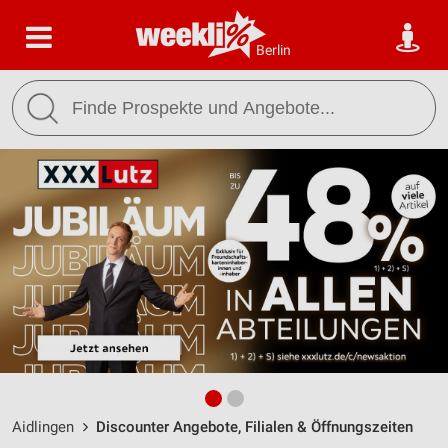
Berlin
Aidlingen
Discounter Angebote, Filialen & Öffnungszeiten