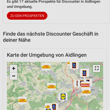
Es gibt 17 aktuelle Prospekte für Discounter in Aidlingen
und Umgebung.
ZU DEN PROSPEKTEN
Finde das nächste Discounter Geschäft in
deiner Nähe
Karte der Umgebung von Aidlingen
+
⛶
−