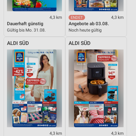
4,3 km
4,3 km
Dauerhaft günstig
Angebote ab 03.08.
Gültig bis Mo. 31.08.
Noch heute gültig
ALDI SÜD
ALDI SÜD
4,3 km
4,3 km