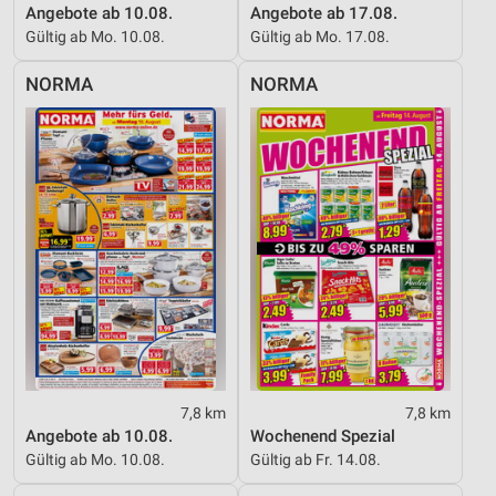
Angebote ab 10.08.
Angebote ab 17.08.
Gültig ab Mo. 10.08.
Gültig ab Mo. 17.08.
NORMA
NORMA
7,8 km
7,8 km
Angebote ab 10.08.
Wochenend Spezial
Gültig ab Mo. 10.08.
Gültig ab Fr. 14.08.