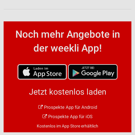
Noch mehr Angebote in
der weekli App!
Jetzt kostenlos laden
Prospekte App für Android
Prospekte App für iOS
Kostenlos im App Store erhältlich