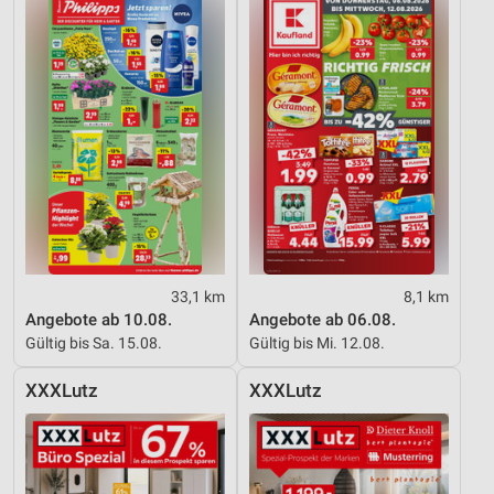
Entwicklung und Verbesserung der Angebote
Verwendung reduzierter Daten zur Auswahl von
Inhalten
IAB-Besonderheiten:
Verwendung genauer Standortdaten
Geräte anhand von aktiv angeforderten
Informationen identifizieren
Nicht-IAB-Verarbeitungszwecke:
33,1 km
8,1 km
Notwendig
Angebote ab 10.08.
Angebote ab 06.08.
Gültig bis Sa. 15.08.
Gültig bis Mi. 12.08.
Performance
Funktional
XXXLutz
XXXLutz
Werbung