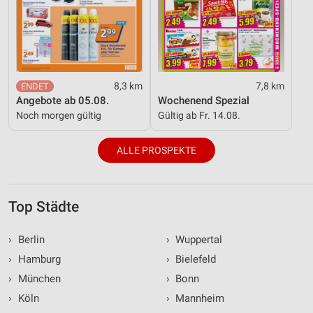
8,3 km
7,8 km
Angebote ab 05.08.
Wochenend Spezial
Noch morgen gültig
Gültig ab Fr. 14.08.
ALLE PROSPEKTE
Top Städte
›
Berlin
›
Wuppertal
›
Hamburg
›
Bielefeld
›
München
›
Bonn
›
Köln
›
Mannheim