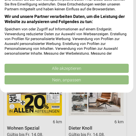
Sie Ihre Einwilligung widerrufen. Diese Entscheidungen werden unseren
7,9 km
47,1 km
Partnern mitgeteilt und haben keinen Einfluss auf die Browserdaten.
Angebote ab 10.08.
Hot Sommer Sale
Wir und unsere Partner verarbeiten Daten, um die Leistung der
Gültig bis Sa. 15.08.
Gültig bis Sa. 29.08.
Website zu analysieren und Folgendes zu tun:
Speichern von oder Zugriff auf Informationen auf einem Endgerät.
XXXLutz
XXXLutz
Verwendung reduzierter Daten zur Auswahl von Werbeanzeigen. Erstellung
von Profilen für personalisierte Werbung. Verwendung von Profilen zur
Auswahl personalisierter Werbung. Erstellung von Profilen zur
Personalisierung von Inhalten. Verwendung von Profilen zur Auswahl
personalisierter Inhalte. Messung der Werbeleistung. Messung der
Performance von Inhalten. Analyse von Zielgruppen durch Statistiken oder
Kombinationen von Daten aus verschiedenen Quellen. Entwicklung und
Verbesserung der Angebote. Verwendung reduzierter Daten zur Auswahl
Alle akzeptieren
von Inhalten.
Daten können außerhalb der Europäischen Union weitergegeben und in die
Nein, anpassen
USA gesendet werden.
Ihre Einwilligung und die cookie Richtlinie gelten ausschließlich für diese
Website/App.
Partnerliste anzeigen (1 IAB-Anbieter)
Wir nutzen Ihre Daten für folgende Zwecke:
IAB-Verarbeitungszwecke:
6 km
6 km
Speichern von oder Zugriff auf Informationen
Wohnen Spezial
Dieter Knoll
auf einem Endgerät
Gültig bis Fr. 14.08.
Gültig bis Fr. 14.08.