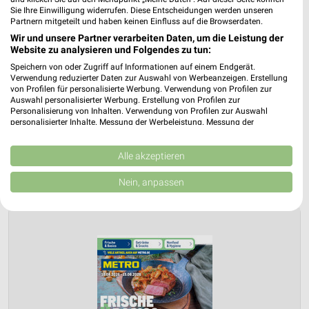
Sie Ihre Einwilligung widerrufen. Diese Entscheidungen werden unseren
Partnern mitgeteilt und haben keinen Einfluss auf die Browserdaten.
Wir und unsere Partner verarbeiten Daten, um die Leistung der
Website zu analysieren und Folgendes zu tun:
Speichern von oder Zugriff auf Informationen auf einem Endgerät.
Verwendung reduzierter Daten zur Auswahl von Werbeanzeigen. Erstellung
von Profilen für personalisierte Werbung. Verwendung von Profilen zur
Auswahl personalisierter Werbung. Erstellung von Profilen zur
Personalisierung von Inhalten. Verwendung von Profilen zur Auswahl
personalisierter Inhalte. Messung der Werbeleistung. Messung der
Performance von Inhalten. Analyse von Zielgruppen durch Statistiken oder
Kombinationen von Daten aus verschiedenen Quellen. Entwicklung und
Verbesserung der Angebote. Verwendung reduzierter Daten zur Auswahl
Alle akzeptieren
Jetzt alle "Getränke" Themen entdecken!
von Inhalten.
Daten können außerhalb der Europäischen Union weitergegeben und in die
Nein, anpassen
USA gesendet werden.
Ihre Einwilligung und die cookie Richtlinie gelten ausschließlich für diese
Website/App.
Partnerliste anzeigen (1 IAB-Anbieter)
Wir nutzen Ihre Daten für folgende Zwecke:
IAB-Verarbeitungszwecke:
Speichern von oder Zugriff auf Informationen
auf einem Endgerät