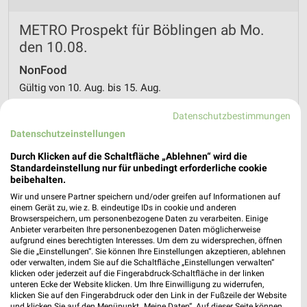
METRO Prospekt für Böblingen ab Mo.
den 10.08.
NonFood
Gültig von 10. Aug. bis 15. Aug.
📅
Kalendereintrag erstellen
Datenschutzbestimmungen
Datenschutzeinstellungen
Durch Klicken auf die Schaltfläche „Ablehnen“ wird die
PROSPEKT BLÄTTERN
Standardeinstellung nur für unbedingt erforderliche cookie
beibehalten.
Wir und unsere Partner speichern und/oder greifen auf Informationen auf
einem Gerät zu, wie z. B. eindeutige IDs in cookie und anderen
Browserspeichern, um personenbezogene Daten zu verarbeiten. Einige
GETRÄNKE
FLEISCH & WURST
KAFFEE
FISCH
EIS
Anbieter verarbeiten Ihre personenbezogenen Daten möglicherweise
aufgrund eines berechtigten Interesses. Um dem zu widersprechen, öffnen
Sie die „Einstellungen“. Sie können Ihre Einstellungen akzeptieren, ablehnen
oder verwalten, indem Sie auf die Schaltfläche „Einstellungen verwalten“
klicken oder jederzeit auf die Fingerabdruck-Schaltfläche in der linken
unteren Ecke der Website klicken. Um Ihre Einwilligung zu widerrufen,
klicken Sie auf den Fingerabdruck oder den Link in der Fußzeile der Website
und klicken Sie auf den Menüpunkt „Meine Daten“. Auf dieser Seite können