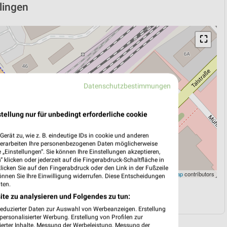
blingen
⛶
Datenschutzbestimmungen
tellung nur für unbedingt erforderliche cookie
erät zu, wie z. B. eindeutige IDs in cookie und anderen
verarbeiten Ihre personenbezogenen Daten möglicherweise
„Einstellungen“. Sie können Ihre Einstellungen akzeptieren,
 klicken oder jederzeit auf die Fingerabdruck-Schaltfläche in
klicken Sie auf den Fingerabdruck oder den Link in der Fußzeile
Leaflet
|
©
OpenStreetMap
contributors
önnen Sie Ihre Einwilligung widerrufen. Diese Entscheidungen
ten.
N
NAVIGATION MIT GOOGLE/IOS MAPS
ite zu analysieren und Folgendes zu tun:
reduzierter Daten zur Auswahl von Werbeanzeigen. Erstellung
ersonalisierter Werbung. Erstellung von Profilen zur
ierter Inhalte. Messung der Werbeleistung. Messung der