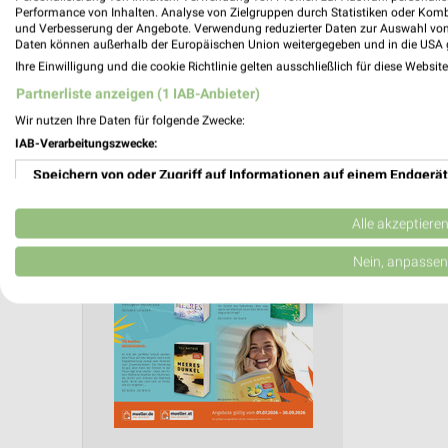
Aktuelle Angebote in dieser Filiale
Performance von Inhalten. Analyse von Zielgruppen durch Statistiken oder Kom
und Verbesserung der Angebote. Verwendung reduzierter Daten zur Auswahl von
Anzahl Prospekte: 3
Daten können außerhalb der Europäischen Union weitergegeben und in die USA 
Letztes Prospektupdate: vor 8 Tagen
Ihre Einwilligung und die cookie Richtlinie gelten ausschließlich für diese Websit
Partnerliste anzeigen (1 IAB-Anbieter)
Müller 
Wir nutzen Ihre Daten für folgende Zwecke:
IAB-Verarbeitungszwecke:
Taschen
Gültig von 
Speichern von oder Zugriff auf Informationen auf einem Endgerät
📅
Kalende
Verwendung reduzierter Daten zur Auswahl von Werbeanzeigen
Alle akzeptiere
Erstellung von Profilen für personalisierte Werbung
Nein, anpassen
PROSP
❯
Verwendung von Profilen zur Auswahl personalisierter Werbung
Erstellung von Profilen zur Personalisierung von Inhalten
Verwendung von Profilen zur Auswahl personalisierter Inhalte
Messung der Werbeleistung