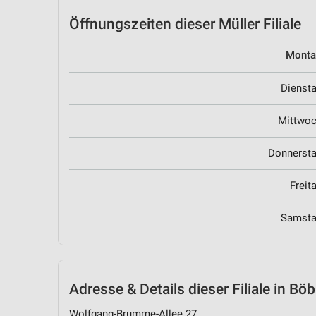
Öffnungszeiten
dieser Müller Filiale
Mont
Dienst
Mittwo
Donnerst
Freit
Samst
Adresse & Details
dieser Filiale in Bö
Wolfgang-Brumme-Allee 27