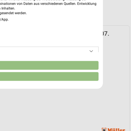
binationen von Daten aus verschiedenen Quellen. Entwicklung
 Inhalten.
gesendet werden.
e/App.
Prospekt für Böblingen ab Mi. den 01.07.
bücher
01. Jul. bis 30. Sep.
reintrag erstellen
n
EKT BLÄTTERN