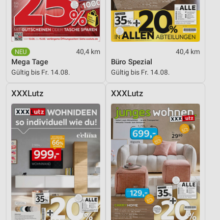
Entwicklung und Verbesserung der Angebote
Verwendung reduzierter Daten zur Auswahl von
Inhalten
40,4 km
40,4 km
IAB-Besonderheiten:
Mega Tage
Büro Spezial
Gültig bis Fr. 14.08.
Gültig bis Fr. 14.08.
Verwendung genauer Standortdaten
XXXLutz
XXXLutz
Geräte anhand von aktiv angeforderten
Informationen identifizieren
Nicht-IAB-Verarbeitungszwecke:
Notwendig
Performance
Funktional
Werbung