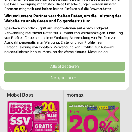
Sie Ihre Einwilligung widerrufen. Diese Entscheidungen werden unseren
Partnern mitgeteilt und haben keinen Einfluss auf die Browserdaten.
Wir und unsere Partner verarbeiten Daten, um die Leistung der
Website zu analysieren und Folgendes zu tun:
Speichern von oder Zugriff auf Informationen auf einem Endgerät.
Verwendung reduzierter Daten zur Auswahl von Werbeanzeigen. Erstellung
von Profilen für personalisierte Werbung. Verwendung von Profilen zur
Auswahl personalisierter Werbung. Erstellung von Profilen zur
Personalisierung von Inhalten. Verwendung von Profilen zur Auswahl
personalisierter Inhalte. Messung der Werbeleistung. Messung der
Performance von Inhalten. Analyse von Zielgruppen durch Statistiken oder
Kombinationen von Daten aus verschiedenen Quellen. Entwicklung und
Verbesserung der Angebote. Verwendung reduzierter Daten zur Auswahl
Alle akzeptieren
13,3 km
13,3 km
von Inhalten.
Gartenmöbel 2026
Super Sale
Daten können außerhalb der Europäischen Union weitergegeben und in die
Nein, anpassen
USA gesendet werden.
Gültig 2026
Gültig bis Sa. 22.08.
Ihre Einwilligung und die cookie Richtlinie gelten ausschließlich für diese
Website/App.
Möbel Boss
mömax
Partnerliste anzeigen (1 IAB-Anbieter)
Wir nutzen Ihre Daten für folgende Zwecke:
IAB-Verarbeitungszwecke:
Speichern von oder Zugriff auf Informationen
auf einem Endgerät