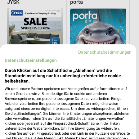
JYSK
porta
Datenschutzbestimmungen
Datenschutzeinstellungen
Durch Klicken auf die Schaltfläche „Ablehnen“ wird die
Standardeinstellung nur für unbedingt erforderliche cookie
beibehalten.
Wir und unsere Partner speichern und/oder greifen auf Informationen auf
2,2 km
13,3 km
einem Gerät zu, wie z. B. eindeutige IDs in cookie und anderen
Browserspeichern, um personenbezogene Daten zu verarbeiten. Einige
Spare bis zu 70%
Angebote ab 03.08.
Anbieter verarbeiten Ihre personenbezogenen Daten möglicherweise
Gültig bis Sa. 15.08.
Noch morgen gültig
aufgrund eines berechtigten Interesses. Um dem zu widersprechen, öffnen
Sie die „Einstellungen“. Sie können Ihre Einstellungen akzeptieren, ablehnen
oder verwalten, indem Sie auf die Schaltfläche „Einstellungen verwalten“
porta
porta
klicken oder jederzeit auf die Fingerabdruck-Schaltfläche in der linken
unteren Ecke der Website klicken. Um Ihre Einwilligung zu widerrufen,
klicken Sie auf den Fingerabdruck oder den Link in der Fußzeile der Website
und klicken Sie auf den Menüpunkt „Meine Daten“. Auf dieser Seite können