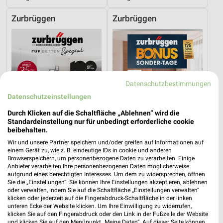
Zurbrüggen
Zurbrüggen
Datenschutzbestimmungen
Datenschutzeinstellungen
Durch Klicken auf die Schaltfläche „Ablehnen“ wird die
Standardeinstellung nur für unbedingt erforderliche cookie
beibehalten.
Wir und unsere Partner speichern und/oder greifen auf Informationen auf
einem Gerät zu, wie z. B. eindeutige IDs in cookie und anderen
Browserspeichern, um personenbezogene Daten zu verarbeiten. Einige
32,2 km
32,2 km
Anbieter verarbeiten Ihre personenbezogenen Daten möglicherweise
aufgrund eines berechtigten Interesses. Um dem zu widersprechen, öffnen
I_Ruf_Betten_01_26_ES
G08_26_Online_ES
Sie die „Einstellungen“. Sie können Ihre Einstellungen akzeptieren, ablehnen
Gültig bis Mo. 30.11.
Gültig bis Sa. 22.08.
oder verwalten, indem Sie auf die Schaltfläche „Einstellungen verwalten“
klicken oder jederzeit auf die Fingerabdruck-Schaltfläche in der linken
unteren Ecke der Website klicken. Um Ihre Einwilligung zu widerrufen,
Zurbrüggen
Zurbrüggen
klicken Sie auf den Fingerabdruck oder den Link in der Fußzeile der Website
und klicken Sie auf den Menüpunkt „Meine Daten“. Auf dieser Seite können