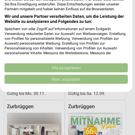
Sie Ihre Einwilligung widerrufen. Diese Entscheidungen werden unseren
Partnern mitgeteilt und haben keinen Einfluss auf die Browserdaten.
Wir und unsere Partner verarbeiten Daten, um die Leistung der
Website zu analysieren und Folgendes zu tun:
Speichern von oder Zugriff auf Informationen auf einem Endgerät.
Verwendung reduzierter Daten zur Auswahl von Werbeanzeigen. Erstellung
von Profilen für personalisierte Werbung. Verwendung von Profilen zur
Auswahl personalisierter Werbung. Erstellung von Profilen zur
Personalisierung von Inhalten. Verwendung von Profilen zur Auswahl
personalisierter Inhalte. Messung der Werbeleistung. Messung der
Performance von Inhalten. Analyse von Zielgruppen durch Statistiken oder
Kombinationen von Daten aus verschiedenen Quellen. Entwicklung und
Verbesserung der Angebote. Verwendung reduzierter Daten zur Auswahl
Alle akzeptieren
von Inhalten.
Daten können außerhalb der Europäischen Union weitergegeben und in die
Nein, anpassen
32,2 km
32,2 km
USA gesendet werden.
I_Bad_01_26_ES
K06_26_Online_ES
Ihre Einwilligung und die cookie Richtlinie gelten ausschließlich für diese
Website/App.
Gültig bis Mo. 30.11.
Gültig bis Sa. 12.09.
Partnerliste anzeigen (1 IAB-Anbieter)
Zurbrüggen
Zurbrüggen
Wir nutzen Ihre Daten für folgende Zwecke:
IAB-Verarbeitungszwecke:
Speichern von oder Zugriff auf Informationen
auf einem Endgerät