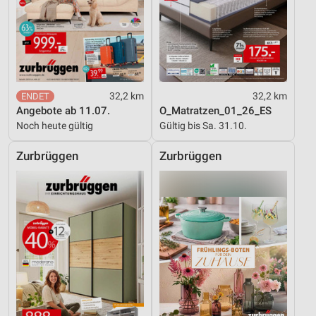
Entwicklung und Verbesserung der Angebote
Verwendung reduzierter Daten zur Auswahl von
Inhalten
IAB-Besonderheiten:
32,2 km
32,2 km
Verwendung genauer Standortdaten
Angebote ab 11.07.
O_Matratzen_01_26_ES
Noch heute gültig
Gültig bis Sa. 31.10.
Geräte anhand von aktiv angeforderten
Informationen identifizieren
Zurbrüggen
Zurbrüggen
Nicht-IAB-Verarbeitungszwecke:
Notwendig
Performance
Funktional
Werbung