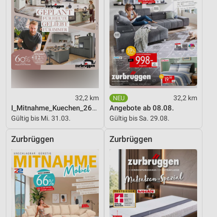
Verwendung reduzierter Daten zur Auswahl von
Werbeanzeigen
Erstellung von Profilen für personalisierte
Werbung
Verwendung von Profilen zur Auswahl
personalisierter Werbung
Erstellung von Profilen zur Personalisierung
32,2 km
32,2 km
von Inhalten
I_Mitnahme_Kuechen_26_ES
Angebote ab 08.08.
Gültig bis Mi. 31.03.
Gültig bis Sa. 29.08.
Verwendung von Profilen zur Auswahl
personalisierter Inhalte
Zurbrüggen
Zurbrüggen
Messung der Werbeleistung
Messung der Performance von Inhalten
Analyse von Zielgruppen durch Statistiken oder
Kombinationen von Daten aus verschiedenen
Quellen