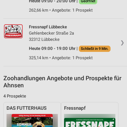
Heute 09:00 - 20:00 Uhr |
Geöffnet
Messung der Werbeleistung
262,66 km • Angebote: 1 Prospekt
Messung der Performance von Inhalten
Fressnapf Lübbecke
Analyse von Zielgruppen durch Statistiken oder
Gehlenbecker Straße 2a
Kombinationen von Daten aus verschiedenen
32312 Lübbecke
Quellen
❯
Heute 09:00 - 19:00 Uhr |
Schließt in 9 Min.
Entwicklung und Verbesserung der Angebote
325,14 km • Angebote: 1 Prospekt
Verwendung reduzierter Daten zur Auswahl von
Inhalten
IAB-Besonderheiten:
Zoohandlungen Angebote und Prospekte für
Ahnsen
Verwendung genauer Standortdaten
4 Prospekte
Geräte anhand von aktiv angeforderten
Informationen identifizieren
DAS FUTTERHAUS
Fressnapf
Nicht-IAB-Verarbeitungszwecke:
Notwendig