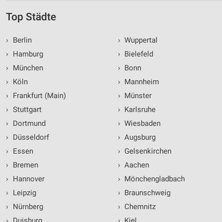
Top Städte
›
Berlin
›
Wuppertal
›
Hamburg
›
Bielefeld
›
München
›
Bonn
›
Köln
›
Mannheim
›
Frankfurt (Main)
›
Münster
›
Stuttgart
›
Karlsruhe
›
Dortmund
›
Wiesbaden
›
Düsseldorf
›
Augsburg
›
Essen
›
Gelsenkirchen
›
Bremen
›
Aachen
›
Hannover
›
Mönchengladbach
›
Leipzig
›
Braunschweig
›
Nürnberg
›
Chemnitz
›
Duisburg
›
Kiel