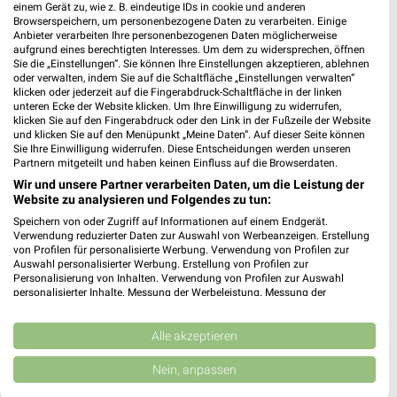
Stoppstraße 34
einem Gerät zu, wie z. B. eindeutige IDs in cookie und anderen
Browserspeichern, um personenbezogene Daten zu verarbeiten. Einige
30890 Barsinghausen
❯
Anbieter verarbeiten Ihre personenbezogenen Daten möglicherweise
aufgrund eines berechtigten Interesses. Um dem zu widersprechen, öffnen
Heute 09:00 - 20:00 Uhr |
Geöffnet
Sie die „Einstellungen“. Sie können Ihre Einstellungen akzeptieren, ablehnen
oder verwalten, indem Sie auf die Schaltfläche „Einstellungen verwalten“
266,09 km • Angebote: 1 Prospekt
klicken oder jederzeit auf die Fingerabdruck-Schaltfläche in der linken
unteren Ecke der Website klicken. Um Ihre Einwilligung zu widerrufen,
klicken Sie auf den Fingerabdruck oder den Link in der Fußzeile der Website
Fressnapf Lemgo
und klicken Sie auf den Menüpunkt „Meine Daten“. Auf dieser Seite können
Sie Ihre Einwilligung widerrufen. Diese Entscheidungen werden unseren
Grevenmarschstraße 20
Partnern mitgeteilt und haben keinen Einfluss auf die Browserdaten.
32657 Lemgo
❯
Wir und unsere Partner verarbeiten Daten, um die Leistung der
Website zu analysieren und Folgendes zu tun:
Heute 09:00 - 19:00 Uhr |
Schließt in 9 Min.
Speichern von oder Zugriff auf Informationen auf einem Endgerät.
312,12 km • Angebote: 1 Prospekt
Verwendung reduzierter Daten zur Auswahl von Werbeanzeigen. Erstellung
von Profilen für personalisierte Werbung. Verwendung von Profilen zur
Auswahl personalisierter Werbung. Erstellung von Profilen zur
Personalisierung von Inhalten. Verwendung von Profilen zur Auswahl
Fressnapf Wunstorf
personalisierter Inhalte. Messung der Werbeleistung. Messung der
Industriestraße 7-11
Performance von Inhalten. Analyse von Zielgruppen durch Statistiken oder
31515 Wunstorf
Kombinationen von Daten aus verschiedenen Quellen. Entwicklung und
❯
Verbesserung der Angebote. Verwendung reduzierter Daten zur Auswahl
Alle akzeptieren
Heute 09:00 - 20:00 Uhr |
von Inhalten.
Geöffnet
Daten können außerhalb der Europäischen Union weitergegeben und in die
Nein, anpassen
USA gesendet werden.
267,94 km • Angebote: 1 Prospekt
Ihre Einwilligung und die cookie Richtlinie gelten ausschließlich für diese