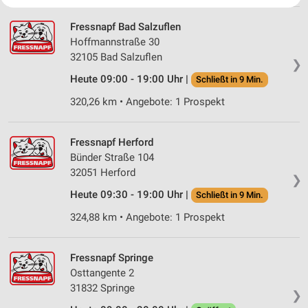
Website/App.
Fressnapf Bad Salzuflen
Partnerliste anzeigen (1 IAB-Anbieter)
Hoffmannstraße 30
Wir nutzen Ihre Daten für folgende Zwecke:
32105 Bad Salzuflen
❯
IAB-Verarbeitungszwecke:
Heute 09:00 - 19:00 Uhr |
Schließt in 9 Min.
Speichern von oder Zugriff auf Informationen
auf einem Endgerät
320,26 km • Angebote: 1 Prospekt
Verwendung reduzierter Daten zur Auswahl von
Werbeanzeigen
Fressnapf Herford
Bünder Straße 104
Erstellung von Profilen für personalisierte
32051 Herford
Werbung
❯
Heute 09:30 - 19:00 Uhr |
Schließt in 9 Min.
Verwendung von Profilen zur Auswahl
personalisierter Werbung
324,88 km • Angebote: 1 Prospekt
Erstellung von Profilen zur Personalisierung
von Inhalten
Fressnapf Springe
Osttangente 2
Verwendung von Profilen zur Auswahl
31832 Springe
❯
personalisierter Inhalte