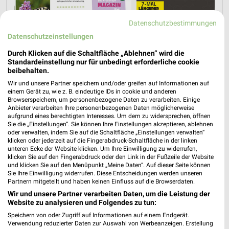
Datenschutzbestimmungen
Datenschutzeinstellungen
Durch Klicken auf die Schaltfläche „Ablehnen“ wird die
Jetzt alle "Hund & Katze" Themen entdecken!
Standardeinstellung nur für unbedingt erforderliche cookie
beibehalten.
Wir und unsere Partner speichern und/oder greifen auf Informationen auf
einem Gerät zu, wie z. B. eindeutige IDs in cookie und anderen
Browserspeichern, um personenbezogene Daten zu verarbeiten. Einige
MEHR PROSPEKTE
Anbieter verarbeiten Ihre personenbezogenen Daten möglicherweise
aufgrund eines berechtigten Interesses. Um dem zu widersprechen, öffnen
Sie die „Einstellungen“. Sie können Ihre Einstellungen akzeptieren, ablehnen
oder verwalten, indem Sie auf die Schaltfläche „Einstellungen verwalten“
klicken oder jederzeit auf die Fingerabdruck-Schaltfläche in der linken
unteren Ecke der Website klicken. Um Ihre Einwilligung zu widerrufen,
klicken Sie auf den Fingerabdruck oder den Link in der Fußzeile der Website
und klicken Sie auf den Menüpunkt „Meine Daten“. Auf dieser Seite können
Sie Ihre Einwilligung widerrufen. Diese Entscheidungen werden unseren
weekli - Prospekte & Angebote App
Partnern mitgeteilt und haben keinen Einfluss auf die Browserdaten.
Wir und unsere Partner verarbeiten Daten, um die Leistung der
Alle Fressnapf Angebote immer griffbereit – mit der
Website zu analysieren und Folgendes zu tun:
kostenlosen weekli App für iOS & Android.
Speichern von oder Zugriff auf Informationen auf einem Endgerät.
Verwendung reduzierter Daten zur Auswahl von Werbeanzeigen. Erstellung
✔
Standortgenaue Angebote