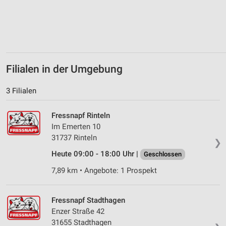
Verwendung von Profilen zur Auswahl
personalisierter Werbung
Erstellung von Profilen zur Personalisierung
von Inhalten
Filialen in der Umgebung
Verwendung von Profilen zur Auswahl
personalisierter Inhalte
3 Filialen
Messung der Werbeleistung
Fressnapf Rinteln
Messung der Performance von Inhalten
Im Emerten 10
31737 Rinteln
Analyse von Zielgruppen durch Statistiken oder
❯
Kombinationen von Daten aus verschiedenen
Heute 09:00 - 18:00 Uhr |
Geschlossen
Quellen
7,89 km • Angebote: 1 Prospekt
Entwicklung und Verbesserung der Angebote
Verwendung reduzierter Daten zur Auswahl von
Fressnapf Stadthagen
Inhalten
Enzer Straße 42
31655 Stadthagen
IAB-Besonderheiten: