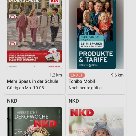
Werbeanzeigen
Erstellung von Profilen für personalisierte
Werbung
Verwendung von Profilen zur Auswahl
personalisierter Werbung
Erstellung von Profilen zur Personalisierung
von Inhalten
Verwendung von Profilen zur Auswahl
personalisierter Inhalte
1,2 km
9,6 km
Mehr Spass in der Schule
Tchibo Mobil
Messung der Werbeleistung
Gültig ab Mo. 10.08.
Noch heute gültig
Messung der Performance von Inhalten
NKD
NKD
Analyse von Zielgruppen durch Statistiken oder
Kombinationen von Daten aus verschiedenen
Quellen
Entwicklung und Verbesserung der Angebote