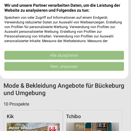
Wir und unsere Partner verarbeiten Daten, um die Leistung der
Website zu analysieren und Folgendes zu tun:
Speichern von oder Zugriff auf Informationen auf einem Endgerät.
Adresse, Öffnungszeiten und Route für die
Verwendung reduzierter Daten zur Auswahl von Werbeanzeigen. Erstellung
von Profilen für personalisierte Werbung. Verwendung von Profilen zur
Takko Fashion Filiale in Bückeburg
Auswahl personalisierter Werbung. Erstellung von Profilen zur
Personalisierung von Inhalten. Verwendung von Profilen zur Auswahl
Egal ob Adresse, Öffnungszeiten oder Route, hier findest Du
personalisierter Inhalte. Messung der Werbeleistung. Messung der
alles zur Takko Fashion Filiale in Bückeburg. Die aktuellsten
Performance von Inhalten. Analyse von Zielgruppen durch Statistiken oder
Kombinationen von Daten aus verschiedenen Quellen. Entwicklung und
Angebote kannst Du Dir in den neuesten Prospekten
Verbesserung der Angebote. Verwendung reduzierter Daten zur Auswahl
Alle akzeptieren
anschauen. Wenn Du ein schönes Schnäppchen gefunden hast,
von Inhalten.
kannst Du über die Routen-Funktion den schnellsten Weg zu
Daten können außerhalb der Europäischen Union weitergegeben und in die
Nein, anpassen
USA gesendet werden.
Deiner Lieblings-Filiale von Takko finden.
Ihre Einwilligung und die cookie Richtlinie gelten ausschließlich für diese
Website/App.
Mode & Bekleidung Angebote für Bückeburg
Partnerliste anzeigen (1 IAB-Anbieter)
und Umgebung
Wir nutzen Ihre Daten für folgende Zwecke:
IAB-Verarbeitungszwecke:
10 Prospekte
Speichern von oder Zugriff auf Informationen
Kik
Tchibo
auf einem Endgerät
Verwendung reduzierter Daten zur Auswahl von