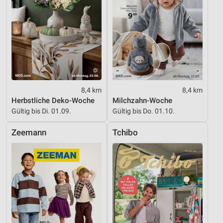
Verwendung reduzierter Daten zur Auswahl von
Inhalten
IAB-Besonderheiten:
Verwendung genauer Standortdaten
Geräte anhand von aktiv angeforderten
Informationen identifizieren
8,4 km
8,4 km
Herbstliche Deko-Woche
Milchzahn-Woche
Nicht-IAB-Verarbeitungszwecke:
Gültig bis Di. 01.09.
Gültig bis Do. 01.10.
Notwendig
Zeemann
Tchibo
Performance
Funktional
Werbung