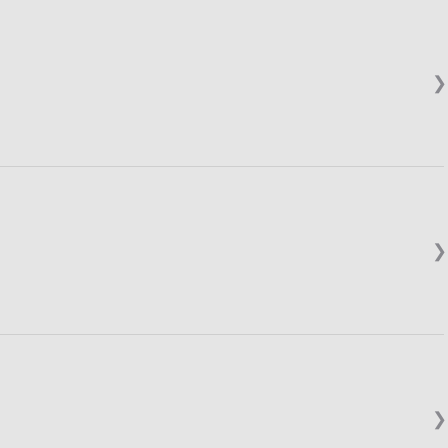
❯
❯
❯