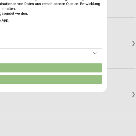
binationen von Daten aus verschiedenen Quellen. Entwicklung
 Inhalten.
gesendet werden.
e/App.
❯
n
❯