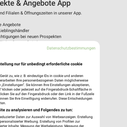
pekte & Angebote App
d Filialen & Öffnungszeiten in unserer App.
e Angebote
ieblingshändler
htigungen bei neuen Prospekten
 Einkauf stressfrei planen
Datenschutzbestimmungen
 App jetzt laden oder QR-Code scannen.
tellung nur für unbedingt erforderliche cookie
erät zu, wie z. B. eindeutige IDs in cookie und anderen
verarbeiten Ihre personenbezogenen Daten möglicherweise
„Einstellungen“. Sie können Ihre Einstellungen akzeptieren,
 klicken oder jederzeit auf die Fingerabdruck-Schaltfläche in
klicken Sie auf den Fingerabdruck oder den Link in der Fußzeile
önnen Sie Ihre Einwilligung widerrufen. Diese Entscheidungen
ten.
ite zu analysieren und Folgendes zu tun:
reduzierter Daten zur Auswahl von Werbeanzeigen. Erstellung
ersonalisierter Werbung. Erstellung von Profilen zur
ierter Inhalte. Messung der Werbeleistung. Messung der