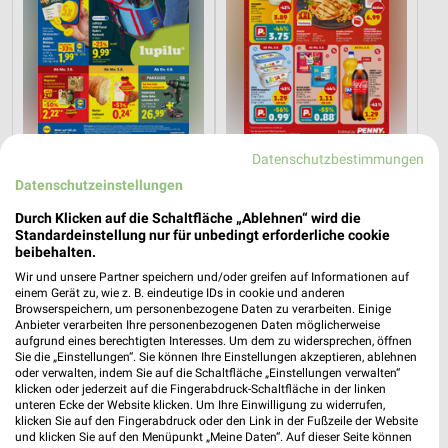
3,3 km
8,3 km
Datenschutzbestimmungen
Angebote ab 03.08.
Angebote ab 03.08.
Datenschutzeinstellungen
Noch morgen gültig
Noch morgen gültig
Durch Klicken auf die Schaltfläche „Ablehnen“ wird die
Standardeinstellung nur für unbedingt erforderliche cookie
toom Baumarkt
XXXLutz
beibehalten.
Wir und unsere Partner speichern und/oder greifen auf Informationen auf
einem Gerät zu, wie z. B. eindeutige IDs in cookie und anderen
Browserspeichern, um personenbezogene Daten zu verarbeiten. Einige
Anbieter verarbeiten Ihre personenbezogenen Daten möglicherweise
aufgrund eines berechtigten Interesses. Um dem zu widersprechen, öffnen
Sie die „Einstellungen“. Sie können Ihre Einstellungen akzeptieren, ablehnen
oder verwalten, indem Sie auf die Schaltfläche „Einstellungen verwalten“
klicken oder jederzeit auf die Fingerabdruck-Schaltfläche in der linken
unteren Ecke der Website klicken. Um Ihre Einwilligung zu widerrufen,
klicken Sie auf den Fingerabdruck oder den Link in der Fußzeile der Website
und klicken Sie auf den Menüpunkt „Meine Daten“. Auf dieser Seite können