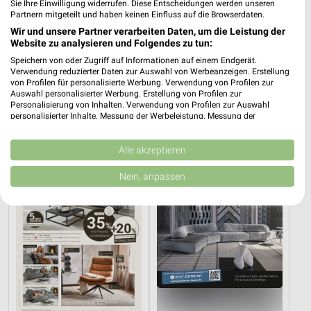
Sie Ihre Einwilligung widerrufen. Diese Entscheidungen werden unseren
Partnern mitgeteilt und haben keinen Einfluss auf die Browserdaten.
Wir und unsere Partner verarbeiten Daten, um die Leistung der
Website zu analysieren und Folgendes zu tun:
Speichern von oder Zugriff auf Informationen auf einem Endgerät.
15,2 km
34,9 km
Verwendung reduzierter Daten zur Auswahl von Werbeanzeigen. Erstellung
Angebote ab 01.08.
Wohnen Spezial
von Profilen für personalisierte Werbung. Verwendung von Profilen zur
Noch heute gültig
Gültig bis Fr. 14.08.
Auswahl personalisierter Werbung. Erstellung von Profilen zur
Personalisierung von Inhalten. Verwendung von Profilen zur Auswahl
personalisierter Inhalte. Messung der Werbeleistung. Messung der
XXXLutz
XXXLutz
Performance von Inhalten. Analyse von Zielgruppen durch Statistiken oder
Kombinationen von Daten aus verschiedenen Quellen. Entwicklung und
Verbesserung der Angebote. Verwendung reduzierter Daten zur Auswahl
Alle akzeptieren
von Inhalten.
Daten können außerhalb der Europäischen Union weitergegeben und in die
Nein, anpassen
USA gesendet werden.
Ihre Einwilligung und die cookie Richtlinie gelten ausschließlich für diese
Website/App.
Partnerliste anzeigen (1 IAB-Anbieter)
Wir nutzen Ihre Daten für folgende Zwecke:
IAB-Verarbeitungszwecke:
Speichern von oder Zugriff auf Informationen
auf einem Endgerät