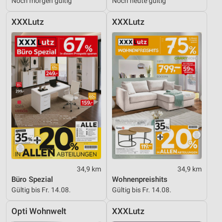
Noch morgen gültig
Noch heute gültig
Entwicklung und Verbesserung der Angebote
XXXLutz
XXXLutz
Verwendung reduzierter Daten zur Auswahl von
Inhalten
IAB-Besonderheiten:
Verwendung genauer Standortdaten
Geräte anhand von aktiv angeforderten
Informationen identifizieren
Nicht-IAB-Verarbeitungszwecke:
Notwendig
Performance
34,9 km
34,9 km
Funktional
Büro Spezial
Wohnenpreishits
Gültig bis Fr. 14.08.
Gültig bis Fr. 14.08.
Werbung
Opti Wohnwelt
XXXLutz