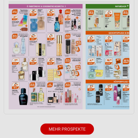
IAB-Besonderheiten:
Verwendung genauer Standortdaten
Geräte anhand von aktiv angeforderten
Informationen identifizieren
Nicht-IAB-Verarbeitungszwecke:
Notwendig
Performance
Funktional
Werbung
MEHR PROSPEKTE