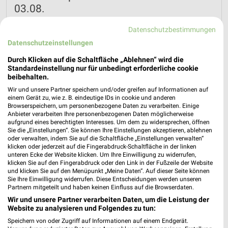
03.08.
Parfümerie Highlights
Datenschutzbestimmungen
Gültig von 03. Aug. bis 15. Aug.
Datenschutzeinstellungen
📅
Kalendereintrag erstellen
Durch Klicken auf die Schaltfläche „Ablehnen“ wird die
Standardeinstellung nur für unbedingt erforderliche cookie
beibehalten.
PROSPEKT BLÄTTERN
Wir und unsere Partner speichern und/oder greifen auf Informationen auf
einem Gerät zu, wie z. B. eindeutige IDs in cookie und anderen
Browserspeichern, um personenbezogene Daten zu verarbeiten. Einige
Anbieter verarbeiten Ihre personenbezogenen Daten möglicherweise
aufgrund eines berechtigten Interesses. Um dem zu widersprechen, öffnen
GESCHENKIDEEN FÜR SIE
Sie die „Einstellungen“. Sie können Ihre Einstellungen akzeptieren, ablehnen
oder verwalten, indem Sie auf die Schaltfläche „Einstellungen verwalten“
klicken oder jederzeit auf die Fingerabdruck-Schaltfläche in der linken
unteren Ecke der Website klicken. Um Ihre Einwilligung zu widerrufen,
klicken Sie auf den Fingerabdruck oder den Link in der Fußzeile der Website
und klicken Sie auf den Menüpunkt „Meine Daten“. Auf dieser Seite können
Sie Ihre Einwilligung widerrufen. Diese Entscheidungen werden unseren
Partnern mitgeteilt und haben keinen Einfluss auf die Browserdaten.
Wir und unsere Partner verarbeiten Daten, um die Leistung der
Website zu analysieren und Folgendes zu tun:
Speichern von oder Zugriff auf Informationen auf einem Endgerät.