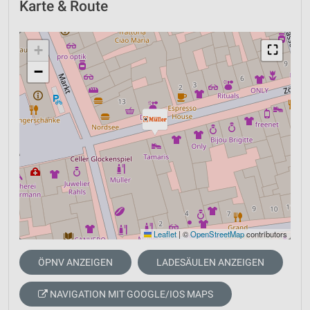
Karte & Route
+
⛶
−
Leaflet
|
©
OpenStreetMap
contributors
ÖPNV ANZEIGEN
LADESÄULEN ANZEIGEN
NAVIGATION MIT GOOGLE/IOS MAPS